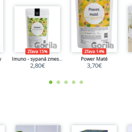
Zľava 15%
Zľava 14%
y
Imuno - sypaná zmes bylín
Power Maté
2,80€
3,70€