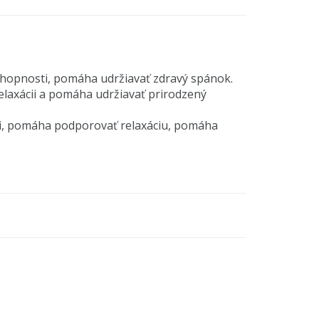
chopnosti, pomáha udržiavať zdravý spánok.
relaxácii a pomáha udržiavať prirodzený
cii, pomáha podporovať relaxáciu, pomáha
ciu.
á*, ľubovník bodkovaný*, rumanček