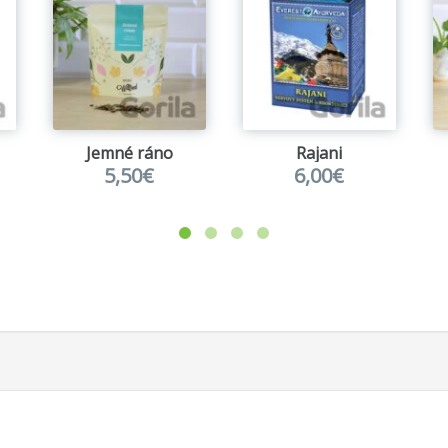
Jemné ráno
Rajani
5,50€
6,00€