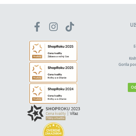
Už
E
Kni
Gorila po
Od