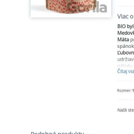
Viac 
BIO byl
Medov
Mäta
pr
spánok
Ľubovn
udržiav
náladu.
Čítaj vi
Levand
Zloženi
Rozmer:
kamilko
* - z e
Našli st