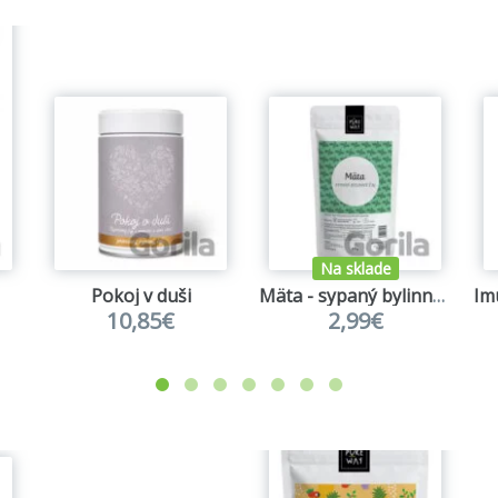
Na sklade
Pokoj v duši
Mäta - sypaný bylinný čaj
10,85€
2,99€