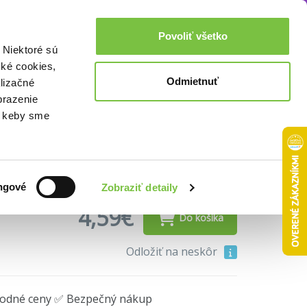
Akcie a zľavy
0,00€
Povoliť všetko
Prihlásenie
 Niektoré sú
cké cookies,
Odmietnuť
lizačné
brazenie
o, keby sme
ngové
Zobraziť detaily
4,59€
Do košíka
Odložiť na neskôr
hodné ceny ✅ Bezpečný nákup