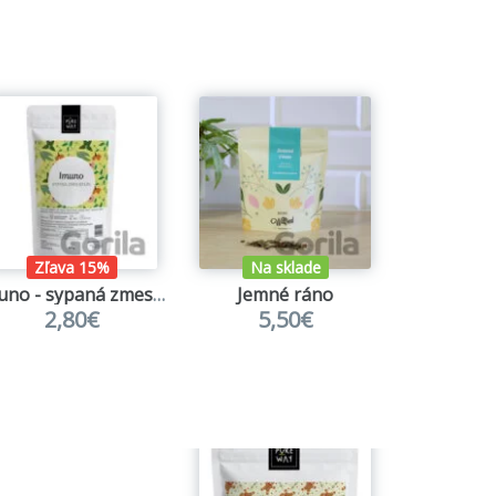
Zľava 15%
Na sklade
Na s
Imuno - sypaná zmes bylín
Jemné ráno
Lady L
2,80€
5,50€
5,