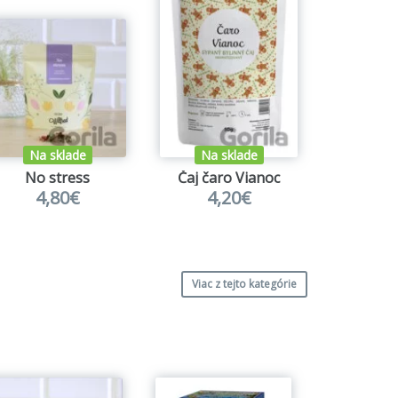
Na sklade
Na sklade
No stress
Čaj čaro Vianoc
Balíček č
4,80€
4,20€
17
Viac z tejto kategórie