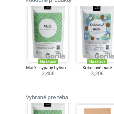
Podobné produkty
Na sklade
Na sklade
Maté - sypaný bylinný čaj
Kokosové maté
2,40€
3,20€
Vybrané pre teba