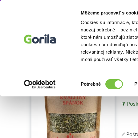
Môžeme pracovať s cooki
Gastro
Čaj
Bylinný
Sypaný
Kvalitný
Knihy
E-knihy
Filmy
Cookies sú informácie, kt
naozaj potrebné – bez nic
ktoré nám umožňujú zisťov
Kv
cookies nám dovoľujú pri
relevantnej reklamy. Niek
30g
mohli používať všetky tiet
Biotat
Výber
Potrebné
P
súhlasu
🌴 Posl
✅ Pošt