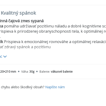
o Kvalitný spánok
inná čajová zmes sypaná
ka
pomáha udržiavať pozitívnu náladu a dobré kognitívne s
ispieva k prirodzenej obranyschopnosti tela, k optimálnej 
.
ík
Prispieva k emocionálnej rovnováhe a optimálnej relaxá
ať zdravý spánok a pozitívnu
ac
uľa
prispieva k lepšiemu spánku, pomáha podporovať relaxá
e
: medovka lekárska*, pamajorán obyčajný*, mäta pieporn
120×210 mm
Váha:
30g
Balenie:
vákuové balenie
vý*, levanduľa úzkolistá*
kologického poľnohospodárstva
e chybu alebo škodlivý obsah?
Napíšte nám