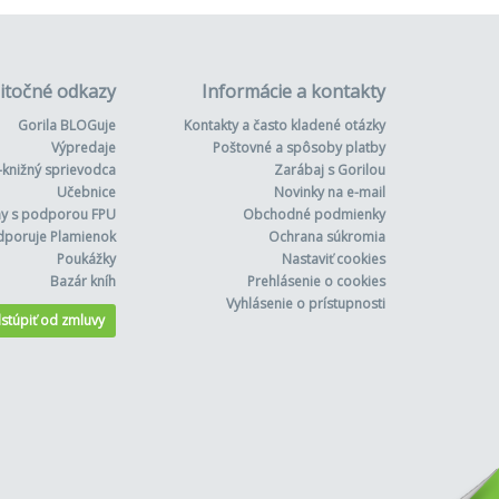
itočné odkazy
Informácie a kontakty
Gorila BLOGuje
Kontakty a často kladené otázky
Výpredaje
Poštovné a spôsoby platby
-knižný sprievodca
Zarábaj s Gorilou
Učebnice
Novinky na e-mail
hy s podporou FPU
Obchodné podmienky
dporuje Plamienok
Ochrana súkromia
Poukážky
Nastaviť cookies
Bazár kníh
Prehlásenie o cookies
Vyhlásenie o prístupnosti
stúpiť od zmluvy