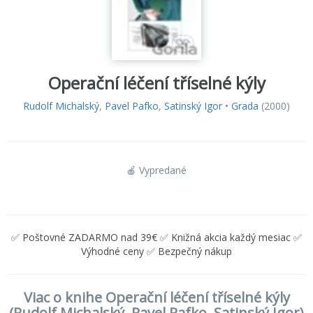
Operační léčení tříselné kýly
Rudolf Michalský
,
Pavel Pafko
,
Satinský Igor
•
Grada
(2000)
🍎 Vypredané
✅ Poštovné ZADARMO nad 39€ ✅ Knižná akcia každý mesiac ✅
Výhodné ceny ✅ Bezpečný nákup
Viac o knihe Operační léčení tříselné kýly
(Rudolf Michalský, Pavel Pafko, Satinský Igor)