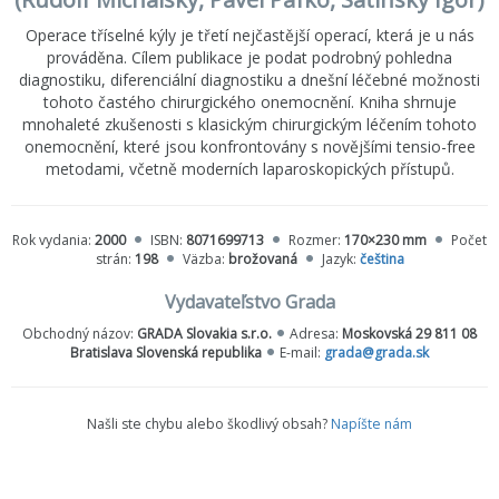
Operace tříselné kýly je třetí nejčastější operací, která je u nás
prováděna. Cílem publikace je podat podrobný pohledna
diagnostiku, diferenciální diagnostiku a dnešní léčebné možnosti
tohoto častého chirurgického onemocnění. Kniha shrnuje
mnohaleté zkušenosti s klasickým chirurgickým léčením tohoto
onemocnění, které jsou konfrontovány s novějšími tensio-free
metodami, včetně moderních laparoskopických přístupů.
Rok vydania:
2000
ISBN:
8071699713
Rozmer:
170×230 mm
Počet
strán:
198
Väzba:
brožovaná
Jazyk:
čeština
Vydavateľstvo Grada
Obchodný názov:
GRADA Slovakia s.r.o.
Adresa:
Moskovská 29 811 08
Bratislava Slovenská republika
E-mail:
grada@grada.sk
Našli ste chybu alebo škodlivý obsah?
Napíšte nám