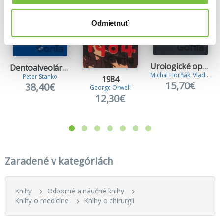
Odmietnuť
Urologické operácie
Dentoalveolárna a maxilofaciálna chirurgia
Michal Horňák
,
Vladimír Zvara
Peter Stanko
1984
15,70€
38,40€
George Orwell
12,30€
Zaradené v kategóriách
Knihy
Odborné a náučné knihy
Knihy o medicíne
Knihy o chirurgii