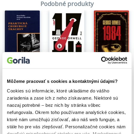
Podobné produkty
Na sklade
Na sklade
Praktická chirurgie trachey
1984
1984
Pavel Pafko
,
Svetozár Haruštiak
George Orwell
George Orwell
15,70€
Môžeme pracovať s cookies a kontaktnými údajmi?
13,10€
10,90€
Cookies sú informácie, ktoré ukladáme do vášho
zariadenia a zase ich z neho získavame. Niektoré sú
naozaj potrebné – bez nich by stránka vôbec
nefungovala. Okrem toho používame analytické cookies,
Vybrané pre teba
ktoré nám umožňujú zisťovať, ako náš web funguje, a
stále ho pre vás zlepšovať. Personalizačné cookies nám
dovoľujú prispôsobovať stránku pre vás. Marketingové