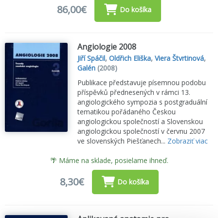
86,00€
Do košíka
Angiologie 2008
Jiří Spáčil
,
Oldřich Eliška
,
Viera Štvrtinová
,
Galén
(2008)
Publikace představuje písemnou podobu
příspěvků přednesených v rámci 13.
angiologického sympozia s postgraduální
tematikou pořádaného Českou
angiologickou společností a Slovenskou
angiologickou společností v červnu 2007
ve slovenských Piešťanech...
Zobraziť viac
🌴 Máme na sklade, posielame ihneď.
8,30€
Do košíka