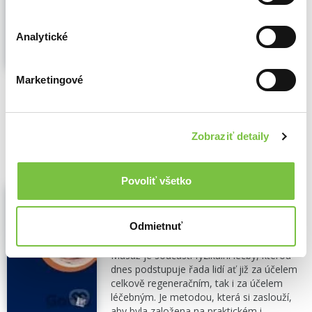
Masáž je součástí fyzikální léčby, kterou
dnes podstupuje mnoho lidí jak za účelem
Analytické
celkově regeneračním, tak za účelem
léčebným. Je metodou, jež si zasluhuje,
aby byla založena na praktických i
Marketingové
teoretických poznatcích...
Zobraziť viac
🌴 Máme na sklade, posielame ihneď.
94,00€
Zobraziť detaily
Do košíka
Povoliť všetko
Aplikovaná anatomie pro
fyzioterapeuty a maséry
Miloslava Elišková
,
Oldřich Eliška
,
Galén
Odmietnuť
(2009)
Masáž je součástí fyzikální léčby, kterou
dnes podstupuje řada lidí ať již za účelem
celkově regeneračním, tak i za účelem
léčebným. Je metodou, která si zaslouží,
aby byla založena na praktickém i