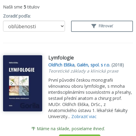
Našli sme
5
titulov
Zoradiť podľa:
Filtrovať
Lymfologie
Oldřich Eliška
,
Galén, spol. s r.o.
(2018)
Teoretické základy a klinická praxe
První původní českou monografii
věnovanou oboru lymfologie, s mnoha
interdisciplinárními souvislostmi a přesahy,
sestavil přední anatom a chirurg prof.
MUDr. Oldřich Eliška, DrSc., z
Anatomického ústavu 1. lékařské fakulty
Univerzity...
Zobraziť viac
🌴 Máme na sklade, posielame ihneď.