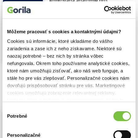
Aplikovaná anatomie pro
fyzioterapeuty, maséry a příbuzné
obory (e-kniha)
Oldřich Eliška
,
Galén
(2025)
Druhé, přepracované a rozšířené vydání
Môžeme pracovať s cookies a kontaktnými údajmi?
Masáž je součástí fyzikální léčby, kterou
dnes podstupuje mnoho lidí jak za účelem
Cookies sú informácie, ktoré ukladáme do vášho
celkově regeneračním, tak za účelem
zariadenia a zase ich z neho získavame. Niektoré sú
léčebným. Je metodou, jež si zasluhuje,
naozaj potrebné – bez nich by stránka vôbec
aby byla založena na praktických...
Zobraziť
nefungovala. Okrem toho používame analytické cookies,
viac
ktoré nám umožňujú zisťovať, ako náš web funguje, a
🌴 Okamžite na stiahnutie
stále ho pre vás zlepšovať. Personalizačné cookies nám
dovoľujú prispôsobovať stránku pre vás. Marketingové
63,80€
Do košíka
cookies umožňujú zobrazenie relevantnej reklamy.
Niektoré údaje zdieľame aj s tretími stranami. Veľmi by
nám pomohlo, keby sme mohli používať všetky tieto
Výber
Aplikovaná anatomie
cookies.
Potrebné
súhlasu
Oldřich Eliška
,
Galén
(2023)
pro fyzioterapeuty, maséry a příbuzné
obory
Personalizačné