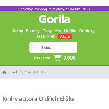
Posledný výpredaj kníh! Zľavy až do 80% tu =>
Knihy
E-knihy
Filmy
Hry
Hudba
Doplnky
Bazár kníh
Akcie
0,00€
Prihlásenie
Autor
Oldřich Eliška
Knihy autora Oldřich Eliška