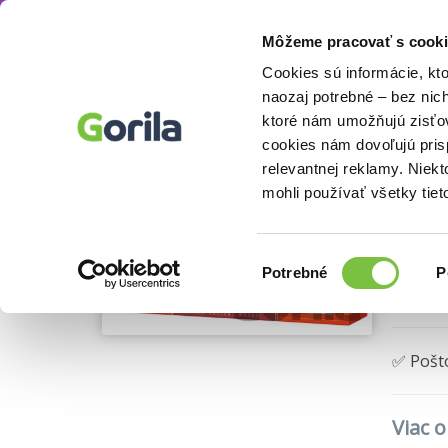
Môžeme pracovať s cooki
Puzzle
Puzzle 2000 – 4000 dielikov
Prírod
Knihy
E-knihy
Filmy
Cookies sú informácie, kt
naozaj potrebné – bez nic
ktoré nám umožňujú zisťov
Fr
cookies nám dovoľujú pri
relevantnej reklamy. Niek
Castor
mohli používať všetky tiet
Výber
Potrebné
P
🍎 Vyp
súhlasu
✅ Pošt
Viac 