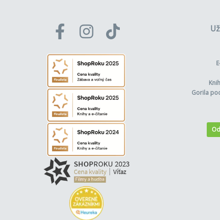
Už
E
Kni
Gorila po
Od