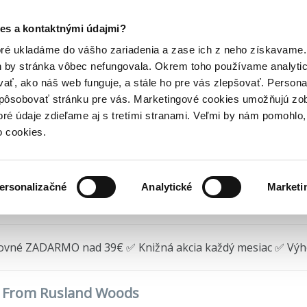
Posledný výpredaj kníh! Zľavy až do 80% tu =>
es a kontaktnými údajmi?
né scenérie
From Rusland Woods
Hry
Hudba
Doplnky
Bazár kníh
oré ukladáme do vášho zariadenia a zase ich z neho získavame.
h by stránka vôbec nefungovala. Okrem toho používame analyti
ať, ako náš web funguje, a stále ho pre vás zlepšovať. Persona
om Rusland Woods
spôsobovať stránku pre vás. Marketingové cookies umožňujú zo
toré údaje zdieľame aj s tretími stranami. Veľmi by nám pomohl
land
(2022)
o cookies.
ersonalizačné
Analytické
Marketi
redané
ovné ZADARMO nad 39€ ✅ Knižná akcia každý mesiac ✅ Vý
o From Rusland Woods