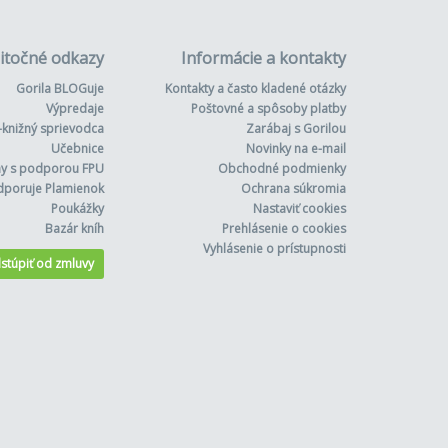
itočné odkazy
Informácie a kontakty
Gorila BLOGuje
Kontakty a často kladené otázky
Výpredaje
Poštovné a spôsoby platby
-knižný sprievodca
Zarábaj s Gorilou
Učebnice
Novinky na e-mail
hy s podporou FPU
Obchodné podmienky
dporuje Plamienok
Ochrana súkromia
Poukážky
Nastaviť cookies
Bazár kníh
Prehlásenie o cookies
Vyhlásenie o prístupnosti
stúpiť od zmluvy