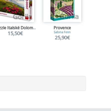
ranie sa na počítači.
Puzzle Italské Dolomity
Provence
Kraj
15,50€
Sabina Fenn
Thomas K
25,90€
25,