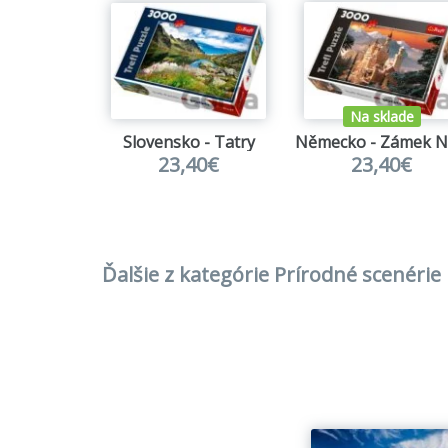
Začiatk
keďže k
1908 bo
plat bo
Na sklade
Boom pu
Slovensko - Tatry
ďalšie,
23,40€
23,40€
predaj 
predáva
Počas V
vzrásto
Ďalšie z kategórie Prírodné scenérie
športom
zabudnú
takmer 
sa stre
na ťažk
Puzzle 
krúžko