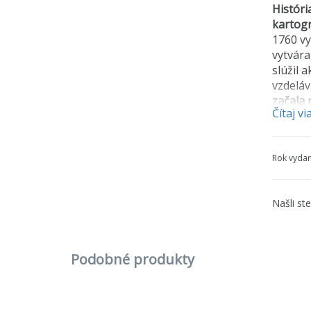
Históri
kartogr
1760 vy
vytvára
slúžil
vzdeláv
začala 
Čítaj vi
obrázok
pozorov
začal p
Rok vydan
Začiatk
keďže k
Našli st
1908 bo
plat bo
Boom pu
Podobné produkty
ďalšie,
predaj 
predáva