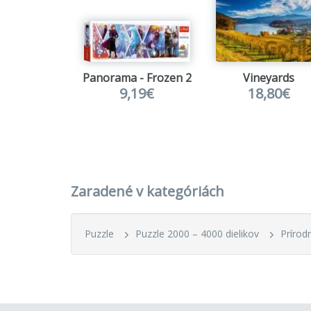
spôsob 
Panorama - Frozen 2
Vineyards
9,19€
18,80€
Zaradené v kategóriách
Puzzle
Puzzle 2000 – 4000 dielikov
Prírod