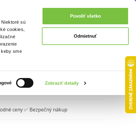
Akcie a zľavy
0,00€
Povoliť všetko
Prihlásenie
 Niektoré sú
cké cookies,
Odmietnuť
lizačné
brazenie
o, keby sme
ngové
Zobraziť detaily
hodné ceny ✅ Bezpečný nákup