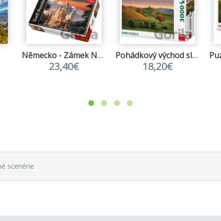
trávenia voľného času ako napríklad pozeranie televízie či h
Německo - Zámek Neuschwanstein
Pohádkový východ slunce
23,40€
18,20€
né scenérie