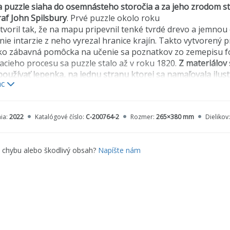
a puzzle siaha do osemnásteho storočia a za jeho zrodom sto
af John Spilsbury
. Prvé puzzle okolo roku
tvoril tak, že na mapu pripevnil tenké tvrdé drevo a jemnou
nie intarzie z neho vyrezal hranice krajín. Takto vytvorený 
 ako zábavná pomôcka na učenie sa poznatkov zo zemepisu 
acieho procesu sa puzzle stalo až v roku 1820.
Z materiálov
používať lepenka, na jednu stranu ktorej sa namaľovala ilustr
ac
, na druhú stranu sa nakreslili obrysy, podľa ktorých sa pu
ať na starších typoch skladačiek. Puzzle sa vyrábalo ručne 
oužívať lis, ktorým sa jednotlivé dieliky, neraz pripomínajúce 
ia:
2022
Katalógové číslo:
C-200764-2
Rozmer:
265×380 mm
Dielikov
om 19. storočia dostať kúpiť ako drevené (lepenkové), tak 
artónové pôsobia lacno a drevené sú drahšie, z čoho mali o
e chybu alebo škodlivý obsah?
Napíšte nám
lo puzzle veľmi drahým špásom. Sada 500-dielikového puzzle
l 50 dolárov
.
zzle, za ktorým v Británii stoja spoločnosti Chad Valley a 
 nastal v roku 1920 až 1930. Tie vyrábali puzzle pre deti aj p
puzzle na marketingové účely
. Podnikateľ Einson-Freeman z
l puzzle spolu so zubnými kefkami či baterkami.