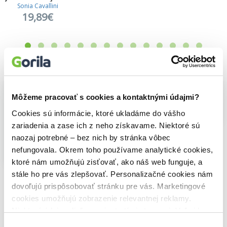
Sonia Cavallini
19,89€
Vybrané pre teba
Môžeme pracovať s cookies a kontaktnými údajmi?
Cookies sú informácie, ktoré ukladáme do vášho
Na sklade
zariadenia a zase ich z neho získavame. Niektoré sú
Na vlásku
Slovensko - Tatry
naozaj potrebné – bez nich by stránka vôbec
Thomas Kinkade
23,40€
nefungovala. Okrem toho používame analytické cookies,
19,10€
ktoré nám umožňujú zisťovať, ako náš web funguje, a
Jardinské tajomstvo
stále ho pre vás zlepšovať. Personalizačné cookies nám
Sonia Cavallini
dovoľujú prispôsobovať stránku pre vás. Marketingové
19,89€
cookies umožňujú zobrazenie relevantnej reklamy.
Niektoré údaje zdieľame aj s tretími stranami. Veľmi by
nám pomohlo, keby sme mohli používať všetky tieto
Výber