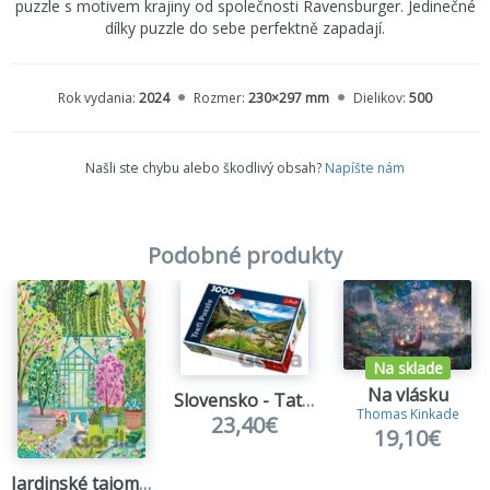
puzzle s motivem krajiny od společnosti Ravensburger. Jedinečné
dílky puzzle do sebe perfektně zapadají.
Rok vydania:
2024
Rozmer:
230×297 mm
Dielikov:
500
Našli ste chybu alebo škodlivý obsah?
Napíšte nám
Podobné produkty
Na sklade
Na vlásku
Slovensko - Tatry
Thomas Kinkade
23,40€
19,10€
Jardinské tajomstvo