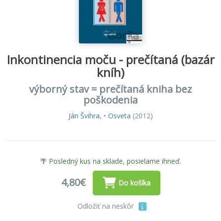
Inkontinencia moču - prečítaná (bazár
kníh)
výborný stav = prečítaná kniha bez
poškodenia
Ján Švihra
, •
Osveta
(2012)
🌴 Posledný kus na sklade, posielame ihneď.
4,80€
Do košíka
Odložiť na neskôr