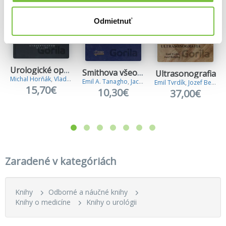
Odmietnuť
Urologické operácie
Smithova všeobecná urológia
Ultrasonografia
Michal Horňák
,
Vladimír Zvara
,
Emil A. Tanagho
,
Jack W. McAninch
Emil Tvrdík
,
Jozef Beňačka
15,70€
10,30€
37,00€
Zaradené v kategóriách
Knihy
Odborné a náučné knihy
Knihy o medicíne
Knihy o urológii