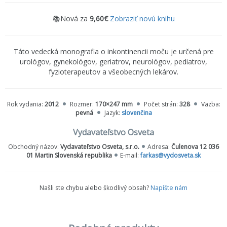
📚Nová za
9,60€
Zobraziť novú knihu
Táto vedecká monografia o inkontinencii moču je určená pre
urológov, gynekológov, geriatrov, neurológov, pediatrov,
fyzioterapeutov a všeobecných lekárov.
Rok vydania:
2012
Rozmer:
170×247 mm
Počet strán:
328
Väzba:
pevná
Jazyk:
slovenčina
Vydavateľstvo Osveta
Obchodný názov:
Vydavateľstvo Osveta, s.r.o.
Adresa:
Čulenova 12 036
01 Martin Slovenská republika
E-mail:
farkas@vydosveta.sk
Našli ste chybu alebo škodlivý obsah?
Napíšte nám