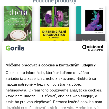
Podobné produkty
Na sklade
Karcinóm penisu
Diferenciální diagnostika v urologii
Choroby ledvin a močových cest
Jozef Marenčák
Petr Macek
,
Tomáš Hanuš
,
Vladimír Kubíček
Olga Mengerová
,
Vladimír Teplan
13,10€
21,20€
6,10€
Môžeme pracovať s cookies a kontaktnými údajmi?
Cookies sú informácie, ktoré ukladáme do vášho
zariadenia a zase ich z neho získavame. Niektoré sú
naozaj potrebné – bez nich by stránka vôbec
nefungovala. Okrem toho používame analytické cookies,
Vybrané pre teba
ktoré nám umožňujú zisťovať, ako náš web funguje, a
stále ho pre vás zlepšovať. Personalizačné cookies nám
dovoľujú prispôsobovať stránku pre vás. Marketingové