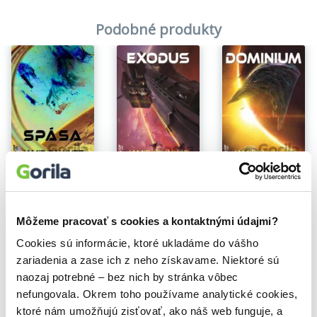
Podobné produkty
Spása
Exodus
Dominium
Jamie Sawyer
Jamie Sawyer
Jamie Sawyer
4,36€
8,75€
8,75€
Môžeme pracovať s cookies a kontaktnými údajmi?
Cookies sú informácie, ktoré ukladáme do vášho
zariadenia a zase ich z neho získavame. Niektoré sú
naozaj potrebné – bez nich by stránka vôbec
nefungovala. Okrem toho používame analytické cookies,
Vybrané pre teba
ktoré nám umožňujú zisťovať, ako náš web funguje, a