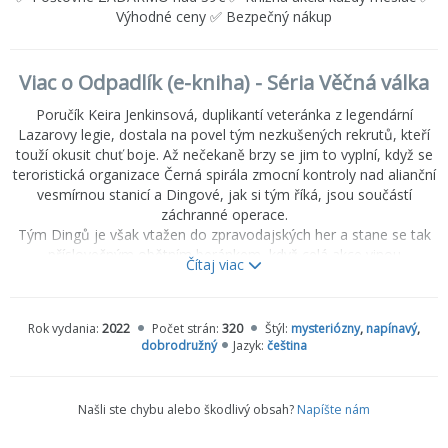
Výhodné ceny ✅ Bezpečný nákup
Viac o Odpadlík (e-kniha) - Séria Věčná válka
Poručík Keira Jenkinsová, duplikantí veteránka z legendární
Lazarovy legie, dostala na povel tým nezkušených rekrutů, kteří
touží okusit chuť boje. Až nečekaně brzy se jim to vyplní, když se
teroristická organizace Černá spirála zmocní kontroly nad alianční
vesmírnou stanicí a Dingové, jak si tým říká, jsou součástí
záchranné operace.
Tým Dingů je však vtažen do zpravodajských her a stane se tak
příslovečným obětním beránkem, když celá akce vinou
Čítaj viac
zatajovaných informací dopadne katastrofálně.
Za trest je celý tým odeslán na zapadlou vesmírnou stanici North
Star, která se nachází v Maelstromu, v jednom z
Rok vydania:
2022
Počet strán:
320
Štýl:
mysteriózny
,
napínavý
,
nejnebezpečnějších míst celého vesmíru. Zvládnou nezkušení
dobrodružný
Jazyk:
čeština
zelenáči boj s nepřítelem, který je vždy o krok napřed, nebo to
bude pro Dingy mise bez návratu?
Našli ste chybu alebo škodlivý obsah?
Napíšte nám