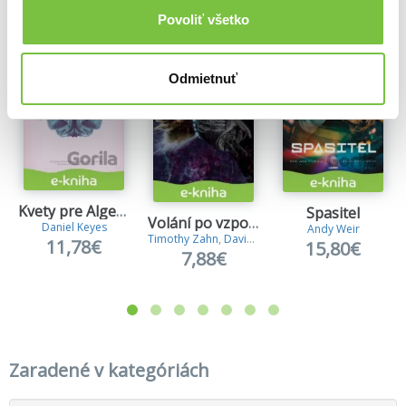
Povoliť všetko
Odmietnuť
Kvety pre Algernona
Spasitel
Volání po vzpouře
Daniel Keyes
Andy Weir
Timothy Zahn
,
David Weber
,
Thomas Pope
11,78€
15,80€
7,88€
Zaradené v kategóriách