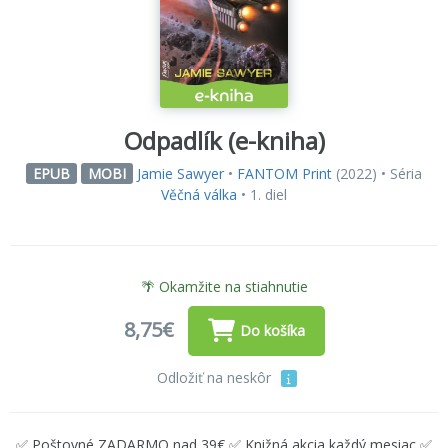
Odpadlík (e-kniha)
Jamie Sawyer
•
FANTOM Print
(2022) • Séria
EPUB
MOBI
Věčná válka
• 1. diel
🌴 Okamžite na stiahnutie
8,75€
Do košíka
Odložiť na neskôr
✅ Poštovné ZADARMO nad 39€ ✅ Knižná akcia každý mesiac ✅