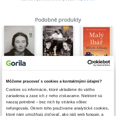
Podobné produkty
Môžeme pracovať s cookies a kontaktnými údajmi?
Barman z hotelu Ritz
Malý lhář
Pohlednice
Philippe Collin
Mitch Albom
Cookies sú informácie, ktoré ukladáme do vášho
Anne Berest
14,47€
14,04€
20,58€
zariadenia a zase ich z neho získavame. Niektoré sú
naozaj potrebné – bez nich by stránka vôbec
nefungovala. Okrem toho používame analytické cookies,
ktoré nám umožňujú zisťovať, ako náš web funguje, a