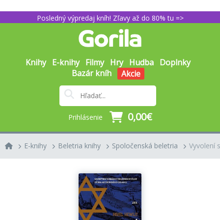
Posledný výpredaj kníh! Zľavy až do 80% tu =>
Knihy
E-knihy
Filmy
Hry
Hudba
Doplnky
Bazár kníh
Akcie
0,00€
Prihlásenie
E-knihy
Beletria knihy
Spoločenská beletria
Vyvolení 