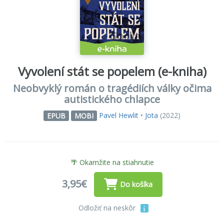
Vyvolení stát se popelem (e-kniha)
Neobvyklý román o tragédiích války očima
autistického chlapce
Pavel Hewlit
•
Jota
(2022)
EPUB
MOBI
🌴 Okamžite na stiahnutie
3,95€
Do košíka
Odložiť na neskôr