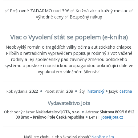
✅ Poštovné ZADARMO nad 39€ ✅ Knižná akcia každý mesiac ✅
Výhodné ceny ✅ Bezpečný nákup
Viac o Vyvolení stát se popelem (e-kniha)
Neobvyklý román o tragédiích války očima autistického chlapce.
Příběh s netradičním vypravěčem popisuje rodinný život vážené
rodiny a její společenský pád zaviněný změnou politického
systému a posléze i nacistickou propagandou pokračující dále ve
vypuknutém válečném šílenství.
Rok vydania:
2022
Počet strán:
208
Štýl:
historický
Jazyk:
čeština
Vydavateľstvo Jota
Obchodný názov:
Nakladatelství JOTA, s.r.o.
Adresa:
Škárova 809/16 612
00 Brno – Královo Pole Česká republika
E-mail:
jota@jota.cz
Našli ste chybu alebo škodlivý obsah?
Napíšte nám