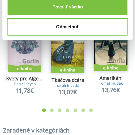
Viac z tejto kategórie
Povoliť všetko
Odmietnuť
Amerikáni
Kvety pre Algernona
Tkáčova dcéra
Tomáš Hudák
Daniel Keyes
Sarah E. Ladd
13,76€
11,78€
13,07€
Zaradené v kategóriách