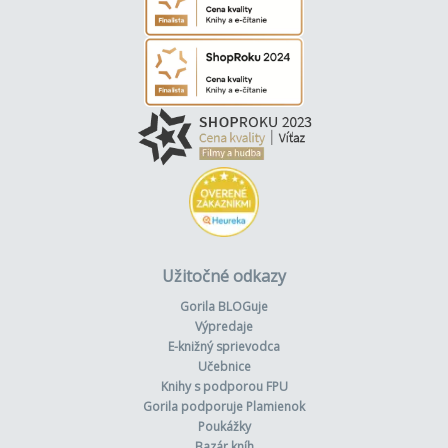
Užitočné odkazy
Gorila BLOGuje
Výpredaje
E-knižný sprievodca
Učebnice
Knihy s podporou FPU
Gorila podporuje Plamienok
Poukážky
Bazár kníh