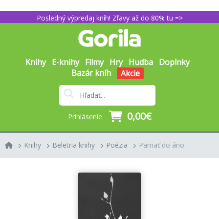
Posledný výpredaj kníh! Zľavy až do 80% tu =>
Knihy
E-knihy
Filmy
Hry
Hudba
Doplnky
Bazár kníh
Akcie
0,00€
Prihlásenie
Knihy
Beletria knihy
Poézia
Pamäť do áno