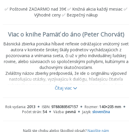
✅ Poštovné ZADARMO nad 39€ ✅ Knižná akcia každý mesiac ✅
Výhodné ceny ✅ Bezpečný nákup
Viac o knihe Pamäť do áno (Peter Chorvát)
Básnická zbierka ponúka hĺbavé reflexie odrážajúce vnútorný svet
autora v kontexte širokej škály podnetov vychádzajúcich z
pozorovania a vnímania sveta, či už v jeho individuálnej ľudskej
rovine, alebo súvisiacich so spoločenskými pohybmi, kultúrnymi a
duchovnými skutočnosťami.
Zvláštny názov zbierky predpovedá, že ide o originálnu výpoveď
nastoľujúcu otázky, vyzývajúcu k dialógu, hľadajúcu čitateľa
ochotného popasovať sa so zašifrovanou výpoveďou o čase,
Čítaj viac
ktorý žijeme...
Rok vydania:
2013
ISBN:
9788089567157
Rozmer:
140×205 mm
Počet strán:
54
Väzba:
pevná
Jazyk:
slovenčina
Našli ste chybu alebo škodlivý obsah?
Napíšte nám