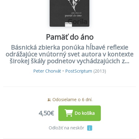
Pamäť do áno
Básnická zbierka ponúka hĺbavé reflexie
odrážajúce vnútorný svet autora v kontexte
širokej škály podnetov vychádzajúcich z...
Peter Chorvát
•
PostScriptum
(2013)
🍌 Odosielame o 6 dní.
4,50€
Do košíka
Odložiť na neskôr