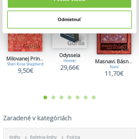
Odmietnuť
Odysseia
Milovanej Princeznej
Masnavi. Básně vnitřního smyslu
Homér
Sheri Rose Shepherd
29,66€
Rúmí
9,50€
11,70€
Zaradené v kategóriách
Knihy
Beletria knihy
Poézia