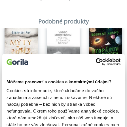
Podobné produkty
Na sklade
Na sklade
Všetko, čo sa nedá napísať
Na sklade
Môžeme pracovať s cookies a kontaktnými údajmi?
Mýty
Viggo Mortensen
Stopárov sprievodca galaxiou: Kompletné vydanie
13,90€
Stephen Fry
Cookies sú informácie, ktoré ukladáme do vášho
Douglas Adams
14,80€
zariadenia a zase ich z neho získavame. Niektoré sú
13,50€
naozaj potrebné – bez nich by stránka vôbec
nefungovala. Okrem toho používame analytické cookies,
ktoré nám umožňujú zisťovať, ako náš web funguje, a
stále ho pre vás zlepšovať. Personalizačné cookies nám