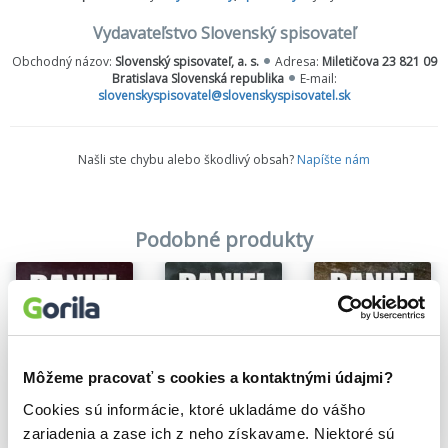
obchodníka s umením Juliana Isherwooda, aby Gabriel vyšetril
okolnosti objavu istého starého obrazu a jeho následného
Vydavateľstvo Slovenský spisovateľ
lukratívneho predaja.
Obchodný názov:
Slovenský spisovateľ, a. s.
Adresa:
Miletičova 23 821 09
Bratislava Slovenská republika
E-mail:
Gabriel čoskoro zistí, že toto dielo, portrét neznámej ženy
slovenskyspisovatel@slovenskyspisovatel.sk
pripisovaný Anthonisovi van Dyckovi, je takmer istotne diabolsky
vydarený falzifikát. Aby vypátral jeho záhadného autora – a odhalil
kolosálny podvod v najvyšších umeleckých kruhoch –, Gabriel
Našli ste chybu alebo škodlivý obsah?
Napíšte nám
vymyslí jeden z najzložitejších plánov v celej svojej kariére. Ak má
totiž uspieť, musí sa stať zrkadlovým odrazom muža, ktorého
hľadá: najlepším falšovateľom obrazov na svete...
Podobné produkty
Môžeme pracovať s cookies a kontaktnými údajmi?
Cookies sú informácie, ktoré ukladáme do vášho
zariadenia a zase ich z neho získavame. Niektoré sú
Na sklade
Na sklade