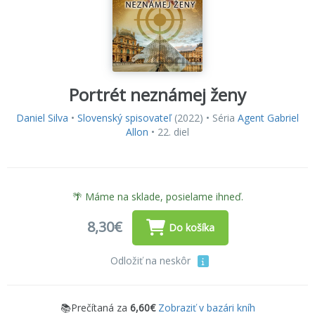
Portrét neznámej ženy
Daniel Silva
•
Slovenský spisovateľ
(2022) • Séria
Agent Gabriel
Allon
• 22. diel
🌴 Máme na sklade, posielame ihneď.
8,30€
Do košíka
Odložiť na neskôr
📚Prečítaná za
6,60€
Zobraziť v bazári kníh