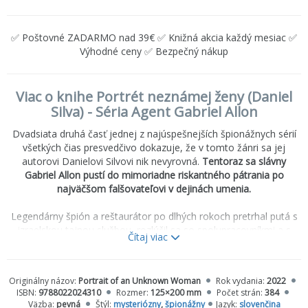
✅ Poštovné ZADARMO nad 39€ ✅ Knižná akcia každý mesiac ✅
Výhodné ceny ✅ Bezpečný nákup
Viac o knihe Portrét neznámej ženy (Daniel
Silva) - Séria Agent Gabriel Allon
Dvadsiata druhá časť jednej z najúspešnejších špionážnych sérií
všetkých čias presvedčivo dokazuje, že v tomto žánri sa jej
autorovi Danielovi Silvovi nik nevyrovná.
Tentoraz sa slávny
Gabriel Allon pustí do mimoriadne riskantného pátrania po
najväčšom falšovateľovi v dejinách umenia.
Legendárny špión a reštaurátor po dlhých rokoch pretrhal putá s
izraelskou tajnou službou, rozlúčil sa so spolupracovníkmi a s
Čítaj viac
priateľmi a odsťahoval sa s Chiarou a deťmi do milovaných
Benátok. Má v úmysle nastúpiť do firmy, kde sa kedysi učil
reštaurátorskému remeslu, ale až keď sa úplne vylieči z ťažkého
Originálny názov:
Portrait of an Unknown Woman
Rok vydania:
2022
zranenia, ktoré utrpel vo Washingtone. Zasiahne však osud v
ISBN:
9788022024310
Rozmer:
125×200 mm
Počet strán:
384
podobe prosby starého priateľa, výstredného londýnskeho
Väzba:
pevná
Štýl:
mysteriózny
,
špionážny
Jazyk:
slovenčina