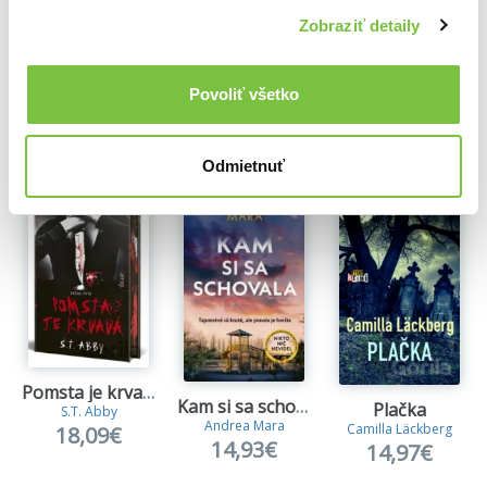
Zobraziť detaily
Povoliť všetko
Ďalšie z kategórie Knižné trilery
Viac z tejto kategórie
Odmietnuť
Pomsta je krvavá (Kniha prvá)
Kam si sa schovala
Plačka
S.T. Abby
Andrea Mara
Camilla Läckberg
18,09€
14,93€
14,97€