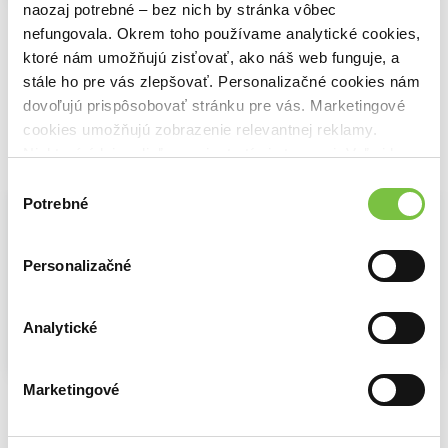
naozaj potrebné – bez nich by stránka vôbec
Nové dievča
Smrť v Cornwalle
Vnútorná záležitosť
Daniel Silva
nefungovala. Okrem toho používame analytické cookies,
Daniel Silva
Daniel Silva
14,10€
15,80€
ktoré nám umožňujú zisťovať, ako náš web funguje, a
stále ho pre vás zlepšovať. Personalizačné cookies nám
dovoľujú prispôsobovať stránku pre vás. Marketingové
cookies umožňujú zobrazenie relevantnej reklamy.
Niektoré údaje zdieľame aj s tretími stranami. Veľmi by
Vybrané pre teba
nám pomohlo, keby sme mohli používať všetky tieto
Výber
cookies.
Potrebné
súhlasu
Personalizačné
Analytické
Na sklade
Na sklade
Na sklade
Marketingové
Rád
Smrť v Cornwalle
Vnútorná záležitosť
Daniel Silva
Daniel Silva
Daniel Silva
13,20€
14,10€
15,80€