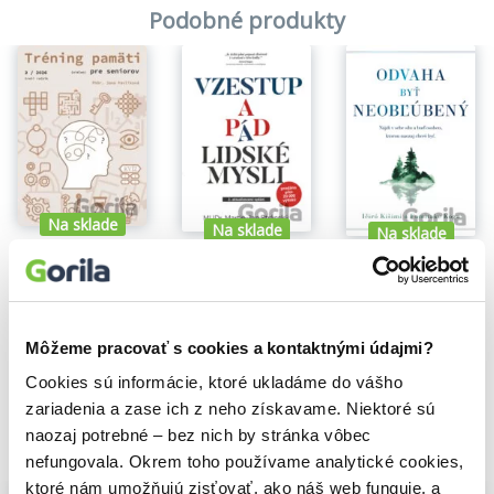
Podobné produkty
Na sklade
Na sklade
Na sklade
Tréning pamäti (nielen) pre seniorov 2/2026
Vzestup a pád lidské mysli
Odvaha byť neobľúbený
Jana Pavlíková
Martin Jan Stránský
Fumitake Koga
,
Ichiro Kishimi
3,70€
23,45€
14,14€
Môžeme pracovať s cookies a kontaktnými údajmi?
Cookies sú informácie, ktoré ukladáme do vášho
zariadenia a zase ich z neho získavame. Niektoré sú
naozaj potrebné – bez nich by stránka vôbec
Vybrané pre teba
nefungovala. Okrem toho používame analytické cookies,
ktoré nám umožňujú zisťovať, ako náš web funguje, a