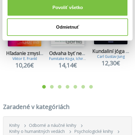
Povoliť všetko
Odmietnuť
Kundaliní jóga a hlubinná psychologie
Hľadanie zmyslu života (špeciálne vydanie)
Odvaha byť neobľúbený
Carl Gustav Jung
Viktor E. Frankl
Fumitake Koga
,
Ichiro Kishimi
12,30€
10,26€
14,14€
Zaradené v kategóriách
Knihy
Odborné a náučné knihy
Knihy o humanitných vedách
Psychologické knihy