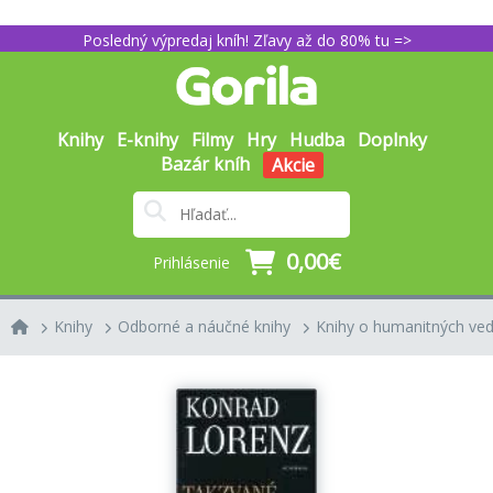
Posledný výpredaj kníh! Zľavy až do 80% tu =>
Knihy
E-knihy
Filmy
Hry
Hudba
Doplnky
Bazár kníh
Akcie
0,00€
Prihlásenie
Knihy
Odborné a náučné knihy
Knihy o humanitných ve