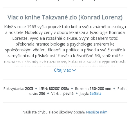
Viac o knihe Takzvané zlo (Konrad Lorenz)
Když v roce 1963 vyšla poprvé tato kniha světoznámého etologa
a nositele Nobelovy ceny v oboru lékařství a fyziologie Konrada
Lorenze, vyvolala rozsáhlé diskuse. Svým obsahem totiž
překonala hranice biologie a psychologie směrem ke
společenským vědám, filosofii a politice a přivedla své čtenáře k
zamyšlení nad příslušností člověka k živočišné říši, v níž může
nacházet i základy své rozumové, kulturní a sociální výjimečnosti.
Ve svém pojetí agrese vyšel Lorenz z předpokladu, že
Čítaj viac
vnitrodruhová agrese je dosti rozšířená, neboť plní důležité
funkce regulace sociálního chování, jako je ochrana teritoria a
rodiny či výběr sexuálních partnerů, a že zejména u savců vznikly
Rok vydania:
2003
ISBN:
802001098x
Rozmer:
130×200 mm
Počet
četné mechanismy, které agresi brzdí, oslabují nebo i zastavují.
strán:
236
Väzba:
pevná
Jazyk:
čeština
Do své ucelené teorie agresivity, jejích příčin, funkcí a motivací
zahrnul i chování člověka. Vývojem etologie a moderní
sociobiologie byly některé údaje v knize sice překonány, většina je
Našli ste chybu alebo škodlivý obsah?
Napíšte nám
však stále aktuální, a tak toto dílo neodmyslitelně patří ke
klíčovým textům oboru.