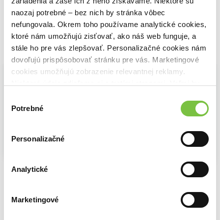
zariadenia a zase ich z neho získavame. Niektoré sú
naozaj potrebné – bez nich by stránka vôbec
nefungovala. Okrem toho používame analytické cookies,
ktoré nám umožňujú zisťovať, ako náš web funguje, a
stále ho pre vás zlepšovať. Personalizačné cookies nám
Vybrané pre teba
dovoľujú prispôsobovať stránku pre vás. Marketingové
cookies umožňujú zobrazenie relevantnej reklamy.
Niektoré údaje zdieľame aj s tretími stranami. Veľmi by
nám pomohlo, keby sme mohli používať všetky tieto
Výber
cookies.
Potrebné
súhlasu
Personalizačné
Schrödingerova koťata
Stručné odpovede na veľké otázky
Analytické
Jadrová vojna
John Gribbin
Stephen Hawking
Annie Jacobsen
14,47€
11,87€
16,73€
Marketingové