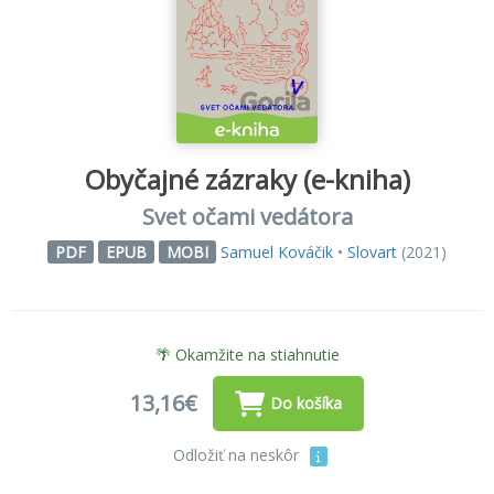
Obyčajné zázraky (e-kniha)
Svet očami vedátora
Samuel Kováčik
•
Slovart
(2021)
PDF
EPUB
MOBI
🌴 Okamžite na stiahnutie
13,16€
Do košíka
Odložiť na neskôr