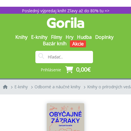
Posledný výpredaj kníh! Zľavy až do 80% tu =>
Knihy
E-knihy
Filmy
Hry
Hudba
Doplnky
Bazár kníh
Akcie
0,00€
Prihlásenie
E-knihy
Odborné a náučné knihy
Knihy o prírodných ved