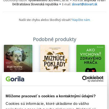
Obchodný názov:
Vydavateľstvo SLOVART, s.r.o.
Adresa:
Bojnická 10 831
04 Bratislava Slovenská republika
E-mail:
slovart@slovart.sk
Našli ste chybu alebo škodlivý obsah?
Napíšte nám
Podobné produkty
Najznámejšie experimenty vo fyzike
Ján Kurinec
,
Samuel Kováčik
7,92€
Môžeme pracovať s cookies a kontaktnými údajmi?
Miznúce poklady
Ako vychovať zdravého hráča
Katherine Rundell
Alok Kanojia
Cookies sú informácie, ktoré ukladáme do vášho
17,66€
17,66€