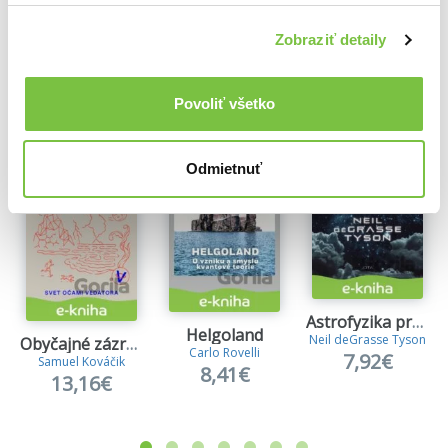
Zobraziť detaily
Ďalšie z kategórie Knihy o fyzike
Viac z tejto kategórie
Povoliť všetko
Odmietnuť
Astrofyzika pro lidi ve spěchu
Helgoland
Neil deGrasse Tyson
Obyčajné zázraky
Carlo Rovelli
7,92€
Samuel Kováčik
8,41€
13,16€