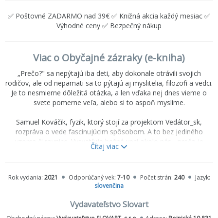
✅ Poštovné ZADARMO nad 39€ ✅ Knižná akcia každý mesiac ✅
Výhodné ceny ✅ Bezpečný nákup
Viac o Obyčajné zázraky (e-kniha)
„Prečo?" sa nepýtajú iba deti, aby dokonale otrávili svojich
rodičov, ale od nepamäti sa to pýtajú aj myslitelia, filozofi a vedci.
Je to nesmierne dôležitá otázka, a len vďaka nej dnes vieme o
svete pomerne veľa, alebo si to aspoň myslíme.
Samuel Kováčik, fyzik, ktorý stojí za projektom Vedátor_sk,
rozpráva o vede fascinujúcim spôsobom. A to bez jediného
vzorca či rovnice. Vysvetľuje bežné veci okolo nás - prečo je
Čítaj viac
rastlina zelená, prečo Mesiac nespadne, ako vzniká dúha, odkiaľ
sa berú oblaky či snehové vločky, prečo máme ročné obdobia.
Pre niekoho to môže byť nuda, no pre Samuela sú to obyčajné
Rok vydania:
2021
Odporúčaný vek:
7-10
Počet strán:
240
Jazyk:
zázraky a pre rodičov to môžu byť odpovede na detskú otázku -
slovenčina
„prečo?"
Vydavateľstvo Slovart