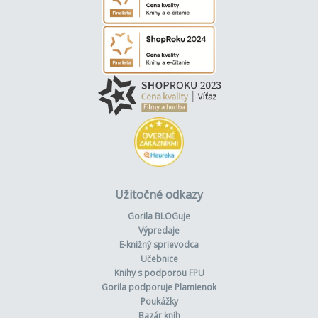
Užitočné odkazy
Gorila BLOGuje
Výpredaje
E-knižný sprievodca
Učebnice
Knihy s podporou FPU
Gorila podporuje Plamienok
Poukážky
Bazár kníh