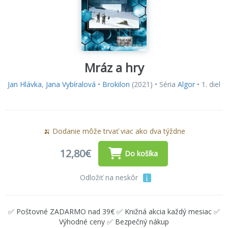
Mráz a hry
Jan Hlávka
,
Jana Vybíralová
•
Brokilon
(2021) • Séria
Algor
• 1. diel
🍌 Dodanie môže trvať viac ako dva týždne
12,80€
Do košíka
Odložiť na neskôr
✅ Poštovné ZADARMO nad 39€ ✅ Knižná akcia každý mesiac ✅
Výhodné ceny ✅ Bezpečný nákup