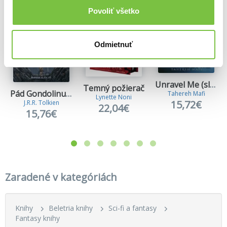
Povoliť všetko
Odmietnuť
Unravel Me (slovenský jazyk)
Temný požierač
Pád Gondolinu (v slovenčine)
Tahereh Mafi
Lynette Noni
15,72€
J.R.R. Tolkien
22,04€
15,76€
Zaradené v kategóriách
Knihy
Beletria knihy
Sci-fi a fantasy
Fantasy knihy