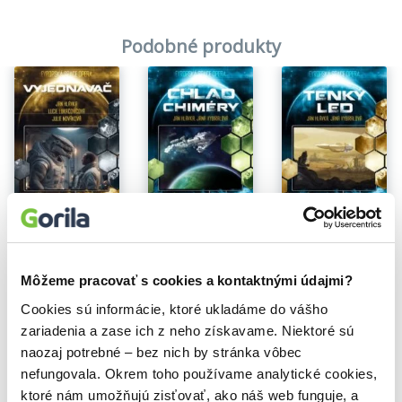
Podobné produkty
Na sklade
Na sklade
Na sklade
Vyjednavač
Chlad Chiméry
Tenký led
Jan Hlávka
Jan Hlávka
,
Jana Vybíralová
Jan Hlávka
,
Jana Vybíralová
10,90€
17,60€
17,50€
Môžeme pracovať s cookies a kontaktnými údajmi?
Cookies sú informácie, ktoré ukladáme do vášho
zariadenia a zase ich z neho získavame. Niektoré sú
naozaj potrebné – bez nich by stránka vôbec
nefungovala. Okrem toho používame analytické cookies,
Vybrané pre teba
ktoré nám umožňujú zisťovať, ako náš web funguje, a