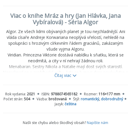
Viac o knihe Mráz a hry (Jan Hlávka, Jana
Vybíralová) - Séria Algor
Algor. Ze všech lidmi obývaných planet je tou nejchladnější. Ani
vláda císaře Andreje Korwariana neoplývá vřelostí, nehledě na
spolupráci s hrozivým církevním řádem graciánů, zakázaným
všude vyjma Algoru.
Viridian. Princezna Viktorie dostává nabídku k sňatku, která se
neodmítá, a city v ní nehrají žádnou roli.
Menabaran. Sestry Nikola a Natalie mají dost svých starostí.
Nezajímají se o probíhající volby, kde se k moci dere nový vůdce s
Čítaj viac
tajnými a přinejmenším pochybnými spojenci. Přesto mu brzy
zkříží cestu a policejní komisař Preston začne řešit nejpodivnější
případ své kariéry.
Rok vydania:
2021
ISBN:
9788074565182
Rozmer:
116×177 mm
Vztahy mezi planetami čekají změny. Dotknou se vládců i
Počet strán:
504
Väzba:
brožovaná
Štýl:
romantický
,
dobrodružný
obyčejných obyvatel, natož těch neobyčejných. Ale jen málokdo
Jazyk:
čeština
může čekat změnu k lepšímu.
Našli ste chybu alebo škodlivý obsah?
Napíšte nám