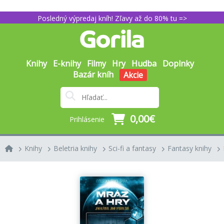
Posledný výpredaj kníh! Zľavy až do 80% tu =>
Knihy
E-knihy
Filmy
Hry
Hudba
Doplnky
Bazár kníh
Akcie
0,00€
Prihlásenie
Knihy
Beletria knihy
Sci-fi a fantasy
Fantasy knihy