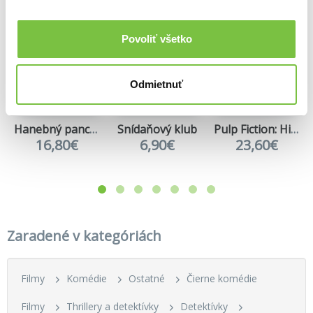
Povoliť všetko
Odmietnuť
Hanebný pancharti Ultra HD Blu-ray
Snídaňový klub
Pulp Fiction: Historky z podsvětí Ultra HD Blu-ray
16,80€
6,90€
23,60€
Zaradené v kategóriách
Filmy
Komédie
Ostatné
Čierne komédie
Filmy
Thrillery a detektívky
Detektívky