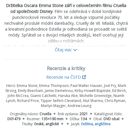
Držitelka Oscara Emma Stone září v celovečerním filmu Cruella
od společnosti Disney
. Film se odehrává v době londýnské
punckrockové revoluce 70. let a sleduje vzpurné počátky
nechvalně proslulé módní darebačky, Cruelly de Vil. Mladá, chytrá
a kreativní podvodnice Estella je odhodlaná se prosadit ve světě
módy. Spřátelí se s dvojicí mladých zlodějů, kteří oceňují její
zálibu v rošťárnách.
Jednoho dne se Estelle podaří zaujmout pozornost ohromně šik a
Čítaj viac
děsivě haute módní legendy, baronky von Hellman, jenž ztvárnila
dvojnásobná držitelka Oscara Emma Thompson
. Jejich vztah však
uvádí do pohybu souhrn událostí a odhalení. Estella se rozhodne
Recenzie a kritiky
přijmout svou temnou stránku a stává se drsnou, módní a
pomstychtivou Cruellou.
Recenzie na ČSFD
Herci:
Emma Stone, Emma Thompson, Paul Walter Hauser, Joel Fry, Mark
Strong, Emily Beecham, Jamie Demetriou, Kirby Howell-Baptiste, Ed Birch,
John McCrea, Gianni Calchetti, Haruka Abe, Michelle Greenidge, Niamh
Lynch, Richard Price, Tipper Seifert-Cleveland, Atul Sharma, Chris Ryman,
Martyn Mayger, Andrew Leung
Originálny názov:
Cruella
Rok vydania:
2021
Katalógové číslo:
D01479
Rozmer:
135×190 mm
Dĺžka:
134
Obal:
DVD obal
Titulky:
české, anglické
Jazyk:
čeština
,
angličtina