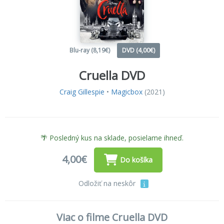
Blu-ray (8,19€)
DVD (4,00€)
Cruella DVD
Craig Gillespie
•
Magicbox
(2021)
🌴 Posledný kus na sklade, posielame ihneď.
4,00€
Do košíka
Odložiť na neskôr
Viac o filme Cruella DVD