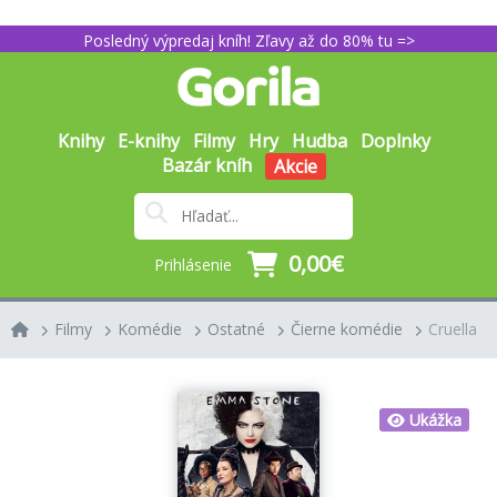
Posledný výpredaj kníh! Zľavy až do 80% tu =>
Knihy
E-knihy
Filmy
Hry
Hudba
Doplnky
Bazár kníh
Akcie
0,00€
Prihlásenie
Filmy
Komédie
Ostatné
Čierne komédie
Cruella
Ukážka