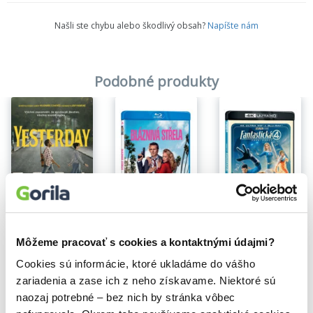
Našli ste chybu alebo škodlivý obsah?
Napíšte nám
Podobné produkty
Na sklade
Yesterday
Bláznivá střela
Fantastická 4: První kroky
3,20€
16,39€
26,00€
Môžeme pracovať s cookies a kontaktnými údajmi?
Cookies sú informácie, ktoré ukladáme do vášho
zariadenia a zase ich z neho získavame. Niektoré sú
naozaj potrebné – bez nich by stránka vôbec