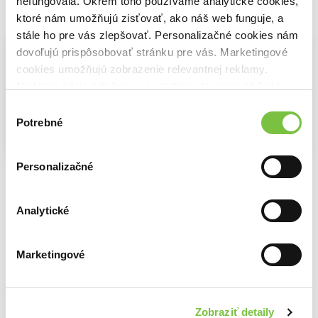
nefungovala. Okrem toho používame analytické cookies,
Vybrané pre teba
ktoré nám umožňujú zisťovať, ako náš web funguje, a
stále ho pre vás zlepšovať. Personalizačné cookies nám
dovoľujú prispôsobovať stránku pre vás. Marketingové
cookies umožňujú zobrazenie relevantnej reklamy.
Niektoré údaje zdieľame aj s tretími stranami. Veľmi by
nám pomohlo, keby sme mohli používať všetky tieto
Výber
cookies.
Potrebné
súhlasu
Na sklade
Personalizačné
Pelíšky (remasterovaná verze)
Špión, který mi dal kopačky
Godzilla vs. Kong
4,00€
3,20€
6,30€
Analytické
Marketingové
Ďalšie z kategórie Čierne komédie
Viac z tejto kategórie
Zobraziť detaily