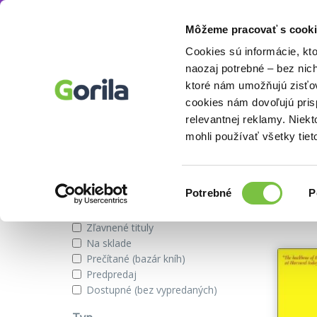
Môžeme pracovať s cooki
Autor
T. Ben-Shahar
Knihy
E-knihy
Filmy
Cookies sú informácie, kt
naozaj potrebné – bez nic
ktoré nám umožňujú zisťov
cookies nám dovoľujú pri
Knihy autora T. Ben-Shahar
relevantnej reklamy. Niek
mohli používať všetky tiet
Zobraziť iba
Výber
Našli s
Potrebné
P
súhlasu
Novinky
Zľavnené tituly
Na sklade
Prečítané (bazár kníh)
Predpredaj
Dostupné (bez vypredaných)