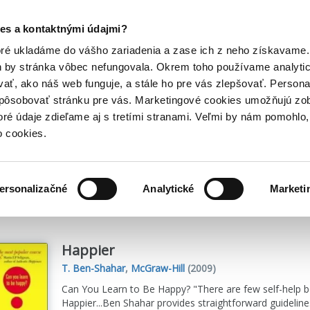
Posledný výpredaj kníh! Zľavy až do 80% tu =>
es a kontaktnými údajmi?
Hry
Hudba
Doplnky
Bazár kníh
oré ukladáme do vášho zariadenia a zase ich z neho získavame.
h by stránka vôbec nefungovala. Okrem toho používame analyti
ať, ako náš web funguje, a stále ho pre vás zlepšovať. Persona
spôsobovať stránku pre vás. Marketingové cookies umožňujú zo
toré údaje zdieľame aj s tretími stranami. Veľmi by nám pomohl
o cookies.
me
1
titulov
ersonalizačné
Analytické
Marketi
Happier
T. Ben-Shahar
,
McGraw-Hill
(2009)
Can You Learn to Be Happy? "There are few self-help 
Happier...Ben Shahar provides straightforward guidelines