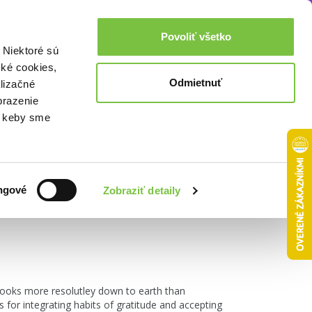
Akcie a zľavy
0,00€
Povoliť všetko
Prihlásenie
 Niektoré sú
cké cookies,
Odmietnuť
lizačné
brazenie
o, keby sme
Zoradiť podľa:
ngové
Zobraziť detaily
books more resolutley down to earth than
 for integrating habits of gratitude and accepting