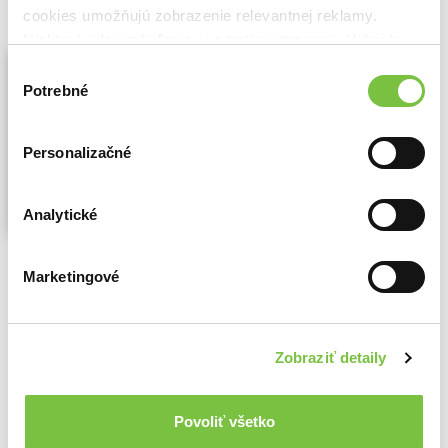
cookies umožňujú zobrazenie relevantnej reklamy.
Niektoré údaje zdieľame aj s tretími stranami. Veľmi by
Fyzikální terapie a diagnostika
nám pomohlo, keby sme mohli používať všetky tieto
Výber
Barbora Kolářová
,
Gabriela Krejstová
,
cookies.
Potrebné
súhlasu
Jana Vyskotová
,
Peter Olšák
,
Petr
Konečný
,
Univerzita Palackého v Olomouci
(2019)
Personalizačné
Tento odborný text je určen především
studentům oboru fyzioterapie a
ergoterapie, dále pak odborníkům, kteří se
Analytické
ve své klinické praxi setkávají s fyzikální
terapií. Cílem publikace je přehledně
shrnout podstatné informace z oblasti
Marketingové
fyzikální léčby...
Zobraziť viac
🌴 Máme na sklade, posielame ihneď.
Zobraziť detaily
8,00€
Do košíka
Povoliť všetko