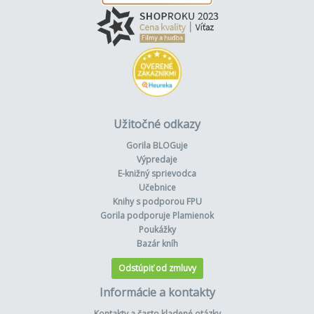
Užitočné odkazy
Gorila BLOGuje
Výpredaje
E-knižný sprievodca
Učebnice
Knihy s podporou FPU
Gorila podporuje Plamienok
Poukážky
Bazár kníh
Odstúpiť od zmluvy
Informácie a kontakty
Kontakty a často kladené otázky