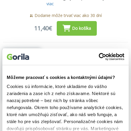
viac
🍌 Dodanie môže trvať viac ako 30 dní
11,40€
Do košíka
Krajská politika
Petr Konečný
,
(2021)
Je krajská politika vůbec politikou? Existuje
prostor pro svébytné politické rozhodování
Môžeme pracovať s cookies a kontaktnými údajmi?
na úrovní krajské samosprávy? Na tyto
elementární politologické otázky se
Cookies sú informácie, ktoré ukladáme do vášho
pokouší odpovědět kniha mladého
zariadenia a zase ich z neho získavame. Niektoré sú
politologa Petra Konečného, který...
naozaj potrebné – bez nich by stránka vôbec
Zobraziť viac
nefungovala. Okrem toho používame analytické cookies,
🌴 Máme na sklade, posielame ihneď.
ktoré nám umožňujú zisťovať, ako náš web funguje, a
stále ho pre vás zlepšovať. Personalizačné cookies nám
7,10€
Do košíka
dovoľujú prispôsobovať stránku pre vás. Marketingové