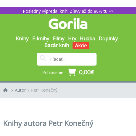
Posledný výpredaj kníh! Zľavy až do 80% tu =>
Knihy
E-knihy
Filmy
Hry
Hudba
Doplnky
Bazár kníh
Akcie
0,00€
Prihlásenie
Autor
Petr Konečný
Knihy autora Petr Konečný