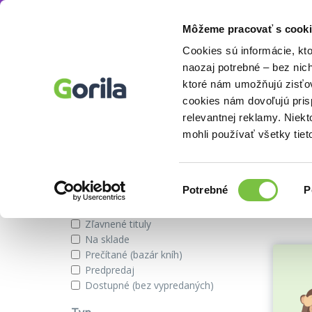
Môžeme pracovať s cooki
Autor
Otakar Nehera
Knihy
E-knihy
Filmy
Cookies sú informácie, kt
naozaj potrebné – bez nic
ktoré nám umožňujú zisťov
cookies nám dovoľujú pri
Knihy autora Otakar Nehera
relevantnej reklamy. Niek
mohli používať všetky tiet
Zobraziť iba
Výber
Našli s
Potrebné
P
súhlasu
Novinky
Zľavnené tituly
Na sklade
Prečítané (bazár kníh)
Predpredaj
Dostupné (bez vypredaných)