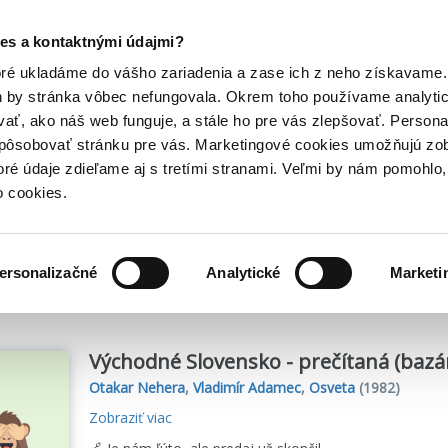
Posledný výpredaj kníh! Zľavy až do 80% tu =>
es a kontaktnými údajmi?
Hry
Hudba
Doplnky
Bazár kníh
oré ukladáme do vášho zariadenia a zase ich z neho získavame.
h by stránka vôbec nefungovala. Okrem toho používame analyti
ať, ako náš web funguje, a stále ho pre vás zlepšovať. Persona
spôsobovať stránku pre vás. Marketingové cookies umožňujú zo
toré údaje zdieľame aj s tretími stranami. Veľmi by nám pomohl
o cookies.
me
2
titulov
ersonalizačné
Analytické
Marketi
Východné Slovensko - prečítaná (bazá
Otakar Nehera
,
Vladimír Adamec
,
Osveta
(1982)
Zobraziť viac