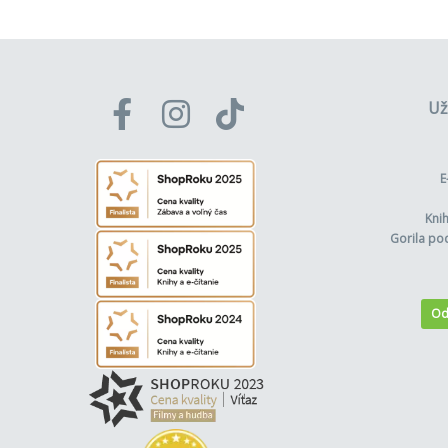
Už
E
Kni
Gorila po
Od