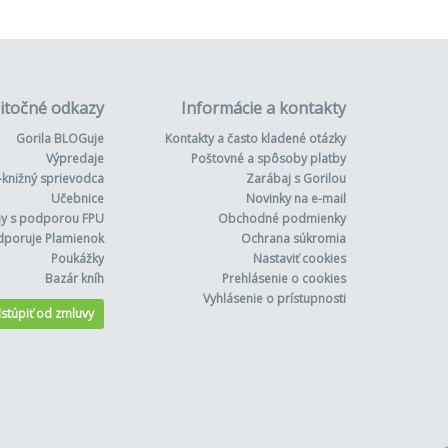
itočné odkazy
Informácie a kontakty
Gorila BLOGuje
Kontakty a často kladené otázky
Výpredaje
Poštovné a spôsoby platby
-knižný sprievodca
Zarábaj s Gorilou
Učebnice
Novinky na e-mail
hy s podporou FPU
Obchodné podmienky
dporuje Plamienok
Ochrana súkromia
Poukážky
Nastaviť cookies
Bazár kníh
Prehlásenie o cookies
Vyhlásenie o prístupnosti
stúpiť od zmluvy