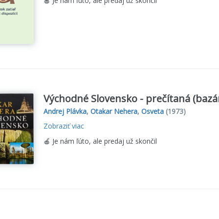
🍎 Je nám ľúto, ale predaj už skončil
Východné Slovensko - prečítaná (bazá
Andrej Plávka
,
Otakar Nehera
,
Osveta
(1973)
Zobraziť viac
🍎 Je nám ľúto, ale predaj už skončil