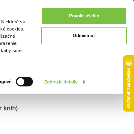
Akcie a zľavy
0,00€
Povoliť všetko
Prihlásenie
 Niektoré sú
cké cookies,
Odmietnuť
lizačné
brazenie
o, keby sme
Zoradiť podľa:
ngové
Zobraziť detaily
r kníh)