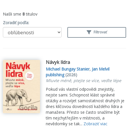
Našli sme
8
titulov
Zoradiť podľa:
Filtrovať
Návyk lídra
Michael Bungay Stanier
,
Jan Melvil
publishing
(2026)
Mluvte méně, ptejte se více, veďte lépe
Pokud vás vlastní odpovědi znejistily,
nejste sami. Schopnost klást správné
otázky a rozvíjet samostatnost druhých je
dnes klíčovou dovedností každého lídra a
manažera. Přesto se často snažíme být
tím nejchytřejším v místnosti, a
nevědomky se tak...
Zobraziť viac