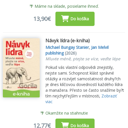
🌴 Máme na sklade, posielame ihneď.
13,90€
Do košíka
Návyk lídra (e-kniha)
Michael Bungay Stanier
,
Jan Melvil
publishing
(2026)
Mluvte méně, ptejte se více, veďte lépe
Pokud vás vlastní odpovědi znejistily,
nejste sami. Schopnost klást správné
otázky a rozvíjet samostatnost druhy?ch
je dnes klíčovou dovedností každého lídra
a manažera. Přesto se často snažíme by?t
tím nejchytřejším v místnosti,
Zobraziť
viac
🌴 Okamžite na stiahnutie
12,77€
Do košíka