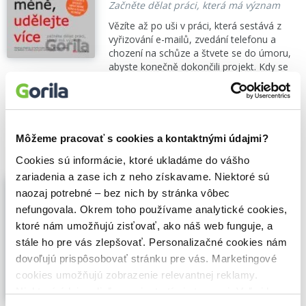
Začněte dělat práci, která má význam
Vězíte až po uši v práci, která sestává z
vyřizování e-mailů, zvedání telefonu a
chození na schůze a štvete se do úmoru,
abyste konečně dokončili projekt. Kdy se
ale spěch stal měřítkem úspěchu? Začněte
dělat práci, která má význam....
Zobraziť
viac
🍎 Vypredané
Môžeme pracovať s cookies a kontaktnými údajmi?
Cookies sú informácie, ktoré ukladáme do vášho
zariadenia a zase ich z neho získavame. Niektoré sú
Správné návyky kouče
naozaj potrebné – bez nich by stránka vôbec
Michael Bungay Stanier
,
Edice knihy
nefungovala. Okrem toho používame analytické cookies,
Omega
(2017)
ktoré nám umožňujú zisťovať, ako náš web funguje, a
Říkejte méně, žádejte více a změňte
způsob vedení
stále ho pre vás zlepšovať. Personalizačné cookies nám
dovoľujú prispôsobovať stránku pre vás. Marketingové
Kniha Michaela Bungay Staniera tvrdí, že
koučování se stává každodenní
cookies umožňujú zobrazenie relevantnej reklamy.
pravidelnou činností, a pokud probíhá
Niektoré údaje zdieľame aj s tretími stranami. Veľmi by
správně, manažeři a jejich týmy mohou