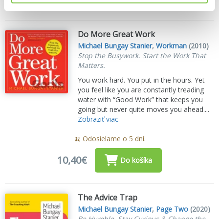
Do More Great Work
Michael Bungay Stanier
,
Workman
(2010)
Stop the Busywork. Start the Work That
Matters.
You work hard. You put in the hours. Yet
you feel like you are constantly treading
water with “Good Work” that keeps you
going but never quite moves you ahead....
Zobraziť viac
🍌 Odosielame o 5 dní.
10,40€
Do košíka
The Advice Trap
Michael Bungay Stanier
,
Page Two
(2020)
Be Humble, Stay Curious & Change the