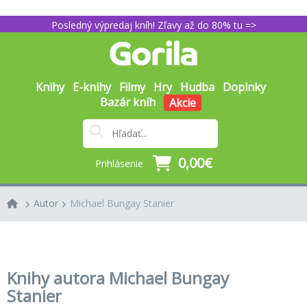
Posledný výpredaj kníh! Zľavy až do 80% tu =>
Knihy
E-knihy
Filmy
Hry
Hudba
Doplnky
Bazár kníh
Akcie
0,00€
Prihlásenie
Autor
Michael Bungay Stanier
Knihy autora Michael Bungay
Stanier