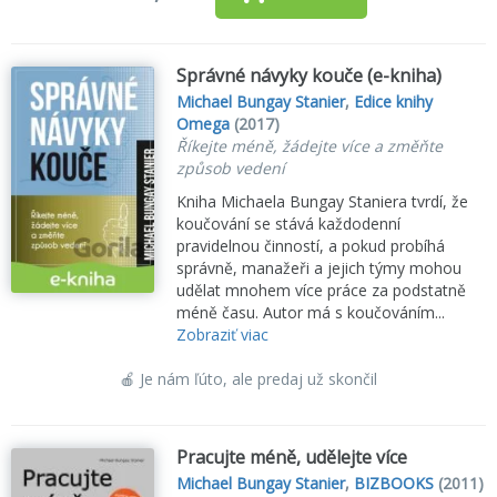
Správné návyky kouče (e-kniha)
Michael Bungay Stanier
,
Edice knihy
Omega
(2017)
Říkejte méně, žádejte více a změňte
způsob vedení
Kniha Michaela Bungay Staniera tvrdí, že
koučování se stává každodenní
pravidelnou činností, a pokud probíhá
správně, manažeři a jejich týmy mohou
udělat mnohem více práce za podstatně
méně času. Autor má s koučováním...
Zobraziť viac
🍎 Je nám ľúto, ale predaj už skončil
Pracujte méně, udělejte více
Michael Bungay Stanier
,
BIZBOOKS
(2011)