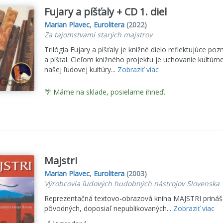
Fujary a píšťaly + CD 1. diel
Marian Plavec
,
Eurolitera
(2022)
Za tajomstvami starých majstrov
Trilógia Fujary a píšťaly je knižné dielo reflektujúce p
a píšťal. Cieľom knižného projektu je uchovanie kult
našej ľudovej kultúry...
Zobraziť viac
🌴 Máme na sklade, posielame ihneď.
Majstri
Marian Plavec
,
Eurolitera
(2003)
Výrobcovia ľudových hudobných nástrojov Slovenska
Reprezentačná textovo-obrazová kniha MAJSTRI prináša
pôvodných, doposiaľ nepublikovaných...
Zobraziť viac