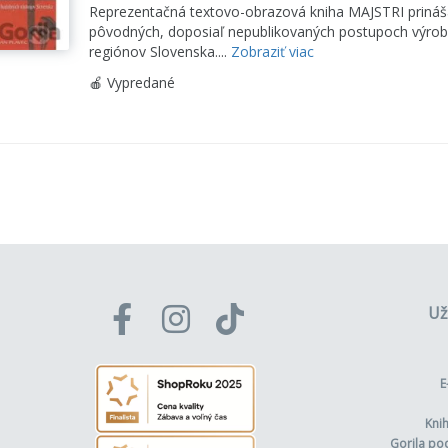
Reprezentačná textovo-obrazová kniha MAJSTRI prináša
pôvodných, doposiaľ nepublikovaných postupoch výroby
regiónov Slovenska....
Zobraziť viac
🍎 Vypredané
Už
E
Kni
Gorila po