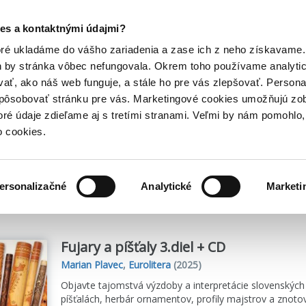
Posledný výpredaj kníh! Zľavy až do 80% tu =>
es a kontaktnými údajmi?
Hry
Hudba
Doplnky
Bazár kníh
oré ukladáme do vášho zariadenia a zase ich z neho získavame.
h by stránka vôbec nefungovala. Okrem toho používame analyti
ať, ako náš web funguje, a stále ho pre vás zlepšovať. Persona
spôsobovať stránku pre vás. Marketingové cookies umožňujú zo
toré údaje zdieľame aj s tretími stranami. Veľmi by nám pomohl
o cookies.
me
6
titulov
ersonalizačné
Analytické
Marketi
Fujary a píšťaly 3.diel + CD
Marian Plavec
,
Eurolitera
(2025)
Objavte tajomstvá výzdoby a interpretácie slovenských 
píšťalách, herbár ornamentov, profily majstrov a znot