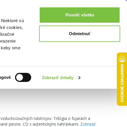
Akcie a zľavy
0,00€
Povoliť všetko
Prihlásenie
 Niektoré sú
cké cookies,
Odmietnuť
lizačné
brazenie
o, keby sme
Zoradiť podľa:
ngové
Zobraziť detaily
vzduchozvučných nástrojov. Trilógia o fujarách a
ované piesne. CD s autentickými nahrávkami.
Zobraziť