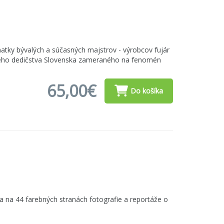
oznatky bývalých a súčasných majstrov - výrobcov fujár
úrneho dedičstva Slovenska zameraného na fenomén
65,00€
Do košíka
 na 44 farebných stranách fotografie a reportáže o