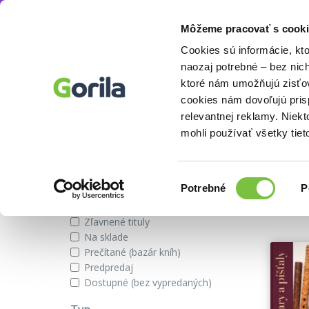
Môžeme pracovať s cooki
Autor
Marian Plavec
Knihy
E-knihy
Filmy
Cookies sú informácie, kt
naozaj potrebné – bez nic
ktoré nám umožňujú zisťov
cookies nám dovoľujú pri
Knihy autora Marian Plavec
relevantnej reklamy. Niek
mohli používať všetky tiet
Zobraziť iba
Výber
Našli s
Potrebné
P
súhlasu
Novinky
Zľavnené tituly
Na sklade
Prečítané (bazár kníh)
Predpredaj
Dostupné (bez vypredaných)