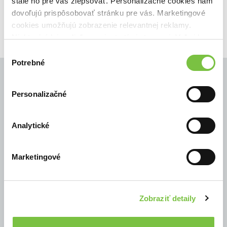
stále ho pre vás zlepšovať. Personalizačné cookies nám
dovoľujú prispôsobovať stránku pre vás. Marketingové
cookies umožňujú zobrazenie relevantnej reklamy.
Niektoré údaje zdieľame aj s tretími stranami. Veľmi by
nám pomohlo, keby sme mohli používať všetky tieto
Výber
cookies.
Potrebné
súhlasu
Personalizačné
© Všetky práva vyhradené
Analytické
Marketingové
Zobraziť detaily