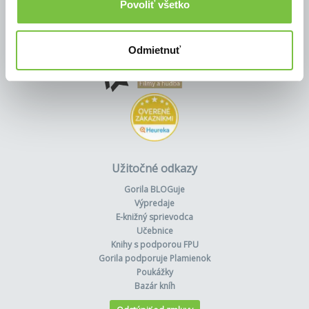
Povoliť všetko
Odmietnuť
Užitočné odkazy
Gorila BLOGuje
Výpredaje
E-knižný sprievodca
Učebnice
Knihy s podporou FPU
Gorila podporuje Plamienok
Poukážky
Bazár kníh