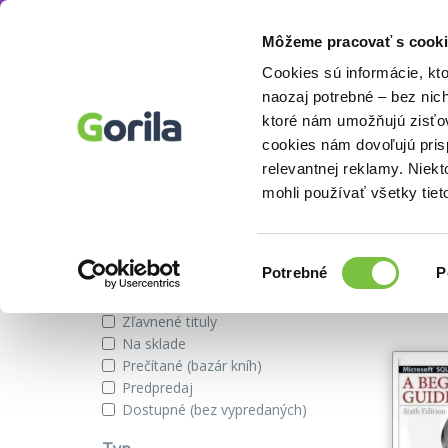
Môžeme pracovať s cooki
Autor
Dušan Petkovič
Knihy
E-knihy
Filmy
Cookies sú informácie, kt
naozaj potrebné – bez nic
ktoré nám umožňujú zisťov
cookies nám dovoľujú pri
Knihy autora Dušan Petkovič
relevantnej reklamy. Niek
mohli používať všetky tiet
Zobraziť iba
Výber
Našli s
Potrebné
P
súhlasu
Novinky
Zľavnené tituly
Na sklade
Prečítané (bazár kníh)
Predpredaj
Dostupné (bez vypredaných)