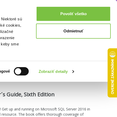
Akcie a zľavy
0,00€
Povoliť všetko
Prihlásenie
 Niektoré sú
cké cookies,
Odmietnuť
lizačné
brazenie
o, keby sme
Zoradiť podľa:
ngové
Zobraziť detaily
´s Guide, Sixth Edition
! Get up and running on Microsoft SQL Server 2016 in
cal resource. The book offers thorough coverage of