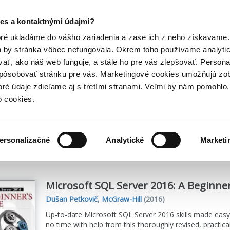
Posledný výpredaj kníh! Zľavy až do 80% tu =>
es a kontaktnými údajmi?
Hry
Hudba
Doplnky
Bazár kníh
oré ukladáme do vášho zariadenia a zase ich z neho získavame.
h by stránka vôbec nefungovala. Okrem toho používame analyti
ať, ako náš web funguje, a stále ho pre vás zlepšovať. Persona
spôsobovať stránku pre vás. Marketingové cookies umožňujú zo
toré údaje zdieľame aj s tretími stranami. Veľmi by nám pomohl
o cookies.
me
1
titulov
ersonalizačné
Analytické
Marketi
Microsoft SQL Server 2016: A Beginner
Dušan Petkovič
,
McGraw-Hill
(2016)
Up-to-date Microsoft SQL Server 2016 skills made easy
no time with help from this thoroughly revised, practi