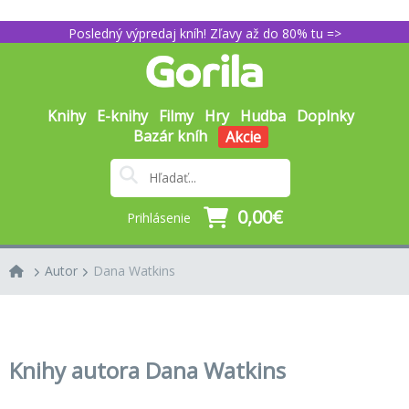
Posledný výpredaj kníh! Zľavy až do 80% tu =>
Knihy
E-knihy
Filmy
Hry
Hudba
Doplnky
Bazár kníh
Akcie
0,00€
Prihlásenie
Autor
Dana Watkins
Knihy autora Dana Watkins