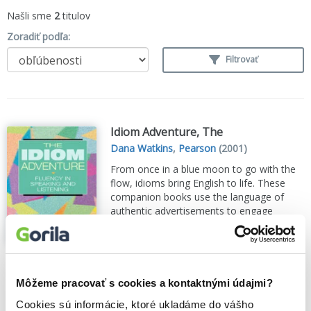
Našli sme
2
titulov
Zoradiť podľa:
Filtrovať
Idiom Adventure, The
Dana Watkins
,
Pearson
(2001)
From once in a blue moon to go with the
flow, idioms bring English to life. These
companion books use the language of
authentic advertisements to engage
students while helping them master the
often confusing task of decoding
American idioms. High-...
Zobraziť viac
🍎 Vypredané
Môžeme pracovať s cookies a kontaktnými údajmi?
Cookies sú informácie, ktoré ukladáme do vášho