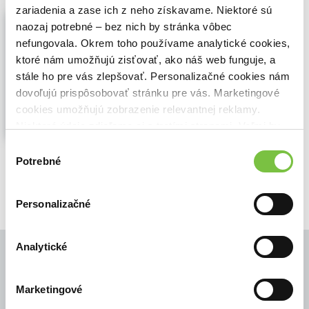
zariadenia a zase ich z neho získavame. Niektoré sú
Idiom Adventure, The Audiocassette
naozaj potrebné – bez nich by stránka vôbec
Dana Watkins
,
Pearson
(2001)
nefungovala. Okrem toho používame analytické cookies,
Zobraziť viac
ktoré nám umožňujú zisťovať, ako náš web funguje, a
stále ho pre vás zlepšovať. Personalizačné cookies nám
dovoľujú prispôsobovať stránku pre vás. Marketingové
cookies umožňujú zobrazenie relevantnej reklamy.
Niektoré údaje zdieľame aj s tretími stranami. Veľmi by
nám pomohlo, keby sme mohli používať všetky tieto
Výber
🍎 Vypredané
cookies.
Potrebné
súhlasu
Personalizačné
Analytické
Marketingové
© Všetky práva vyhradené