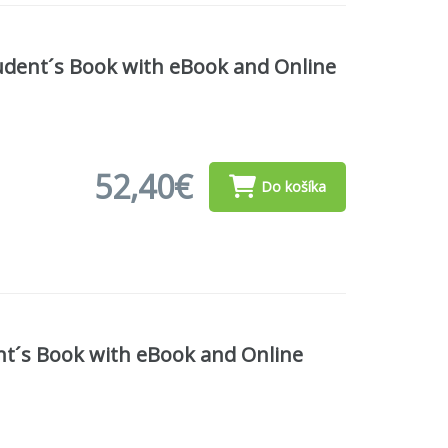
udent´s Book with eBook and Online
52,40€
Do košíka
nt´s Book with eBook and Online