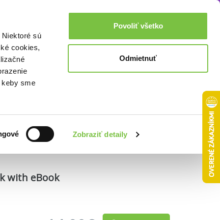
Akcie a zľavy
0,00€
Povoliť všetko
Prihlásenie
 Niektoré sú
cké cookies,
Odmietnuť
lizačné
brazenie
o, keby sme
Zoradiť podľa:
ngové
Zobraziť detaily
ok with eBook