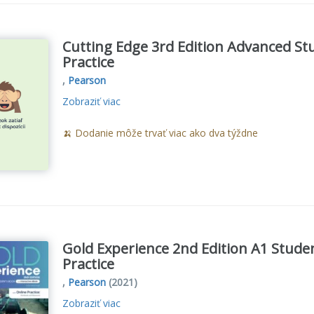
Cutting Edge 3rd Edition Advanced St
Practice
,
Pearson
Zobraziť viac
🍌 Dodanie môže trvať viac ako dva týždne
Gold Experience 2nd Edition A1 Stude
Practice
,
Pearson
(2021)
Zobraziť viac