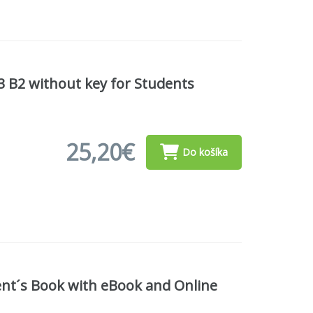
 3 B2 without key for Students
25,20€
Do košíka
dent´s Book with eBook and Online