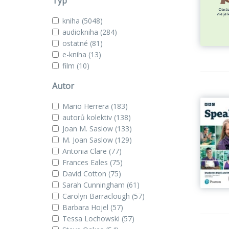
Typ
kniha
(5048)
audiokniha
(284)
ostatné
(81)
e-kniha
(13)
film
(10)
Autor
Mario Herrera
(183)
autorů kolektiv
(138)
Joan M. Saslow
(133)
M. Joan Saslow
(129)
Antonia Clare
(77)
Frances Eales
(75)
David Cotton
(75)
Sarah Cunningham
(61)
Carolyn Barraclough
(57)
Barbara Hojel
(57)
Tessa Lochowski
(57)