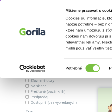
Môžeme pracovať s cooki
Vydavateľstvo
Pearson
Knihy
E-knihy
Filmy
Cookies sú informácie, kt
naozaj potrebné – bez nic
ktoré nám umožňujú zisťov
cookies nám dovoľujú pri
Vydavateľstvo Pearson
relevantnej reklamy. Niek
mohli používať všetky tiet
Zobraziť iba
Výber
Našli s
Potrebné
P
súhlasu
Novinky
Zľavnené tituly
Na sklade
Prečítané (bazár kníh)
Predpredaj
Dostupné (bez vypredaných)