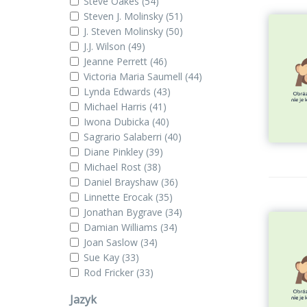
Steve Oakes
(54)
Steven J. Molinsky
(51)
J. Steven Molinsky
(50)
J.J. Wilson
(49)
Jeanne Perrett
(46)
Victoria Maria Saumell
(44)
Lynda Edwards
(43)
Michael Harris
(41)
Iwona Dubicka
(40)
Sagrario Salaberri
(40)
Diane Pinkley
(39)
Michael Rost
(38)
Daniel Brayshaw
(36)
Linnette Erocak
(35)
Jonathan Bygrave
(34)
Damian Williams
(34)
Joan Saslow
(34)
Sue Kay
(33)
Rod Fricker
(33)
Jazyk