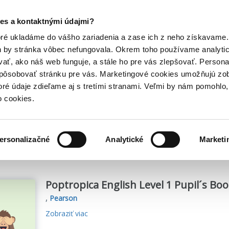
Posledný výpredaj kníh! Zľavy až do 80% tu =>
es a kontaktnými údajmi?
Hry
Hudba
Doplnky
Bazár kníh
oré ukladáme do vášho zariadenia a zase ich z neho získavame.
h by stránka vôbec nefungovala. Okrem toho používame analyti
ať, ako náš web funguje, a stále ho pre vás zlepšovať. Persona
spôsobovať stránku pre vás. Marketingové cookies umožňujú zo
toré údaje zdieľame aj s tretími stranami. Veľmi by nám pomohl
o cookies.
me
5436
titulov
ersonalizačné
Analytické
Marketi
Poptropica English Level 1 Pupil´s Bo
,
Pearson
Zobraziť viac