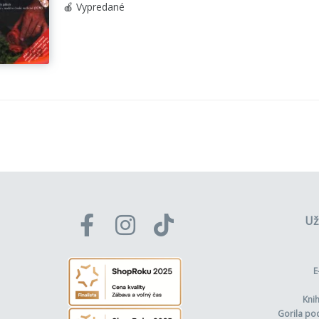
🍎 Vypredané
Už
E
Kni
Gorila po