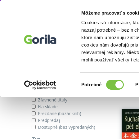
Môžeme pracovať s cooki
Autor
Beatrice Trebuth
Knihy
E-knihy
Filmy
Cookies sú informácie, kt
naozaj potrebné – bez nic
ktoré nám umožňujú zisťov
cookies nám dovoľujú pri
Knihy autora Beatrice Trebuth
relevantnej reklamy. Niek
mohli používať všetky tiet
Zobraziť iba
Výber
Našli s
Potrebné
P
súhlasu
Novinky
Zľavnené tituly
Na sklade
Prečítané (bazár kníh)
Predpredaj
Dostupné (bez vypredaných)