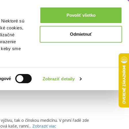
Akcie a zľavy
0,00€
Povoliť všetko
Prihlásenie
 Niektoré sú
cké cookies,
Odmietnuť
lizačné
brazenie
o, keby sme
Zoradiť podľa:
ngové
Zobraziť detaily
 výživu, tak o čínskou medicínu. V první řadě zde
ová kaše, ranní...
Zobraziť viac