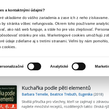
Posledný výpredaj kníh! Zľavy až do 80% tu =>
es a kontaktnými údajmi?
Hry
Hudba
Doplnky
Bazár kníh
oré ukladáme do vášho zariadenia a zase ich z neho získavame.
h by stránka vôbec nefungovala. Okrem toho používame analyti
ať, ako náš web funguje, a stále ho pre vás zlepšovať. Persona
spôsobovať stránku pre vás. Marketingové cookies umožňujú zo
toré údaje zdieľame aj s tretími stranami. Veľmi by nám pomohl
o cookies.
me
4
titulov
ersonalizačné
Analytické
Marketi
Kuchařka podle pěti elementů
Barbara Temelie
,
Beatrice Trebuth
,
Eugenika
(2018)
Skvělá příručka pro všechny, kteří se zajímají o zdravou
najdete množství receptů, rozdělených takto: čínská rýž