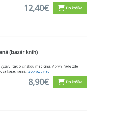
12,40€
Do košíka
aná (bazár kníh)
 výživu, tak o čínskou medicínu. V první řadě zde
ová kaše, ranní...
Zobraziť viac
8,90€
Do košíka