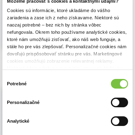
Môžeme pracovať s cookies a kontaktnými údajmi?
Množstvo ťažkostí a nejasností, ktoré
spôsobuje čítanie evanjelií, vyvoláva
Cookies sú informácie, ktoré ukladáme do vášho
otázku, či je možný prístup, v ktorom by
zariadenia a zase ich z neho získavame. Niektoré sú
sa okrem osvietenia Duchom Svätým,
naozaj potrebné – bez nich by stránka vôbec
ktoré je nevyhnutné, bolo možné uchýliť aj
nefungovala. Okrem toho používame analytické cookies,
k rovnako potrebnému svetlu...
Zobraziť
viac
ktoré nám umožňujú zisťovať, ako náš web funguje, a
stále ho pre vás zlepšovať. Personalizačné cookies nám
dovoľujú prispôsobovať stránku pre vás. Marketingové
🌴 Okamžite na stiahnutie
cookies umožňujú zobrazenie relevantnej reklamy.
5,84€
Do košíka
Niektoré údaje zdieľame aj s tretími stranami. Veľmi by
nám pomohlo, keby sme mohli používať všetky tieto
Výber
cookies.
Potrebné
súhlasu
Siahni po šťastí
František Alth
,
Zaostri na rodinu
(2021)
Personalizačné
ktoré s Prítomným si...
Z úcty k autorovi, ktorý v prenasledovaní a
ťažkostiach prechádzal temnými nocami,
Analytické
ktorých ovocím bolo skutočné stretnutie s
KRÁSOU ktorou je Dobrý Boh, sme sa