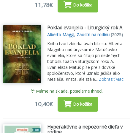
11,78€
Do košíka
Poklad evanjelia - Liturgický rok A
Alberto Maggi
,
Zaostri na rodinu
(2025)
Knihu tvorí zbierka úvah biblistu Alberta
Maggiho nad úryvkami z Matúšovko
evanjelia, ktoré sa čítajú pri nedeľných
bohoslužbách v liturgickom roku A.
Evanjelista Matúš píše pre židovské
spoločenstvo, ktoré uznalo Ježiša ako
Mesiáša, Krista, ale stále...
Zobraziť viac
🌴 Máme na sklade, posielame ihneď.
10,40€
Do košíka
Hyperaktívne a nepozorné dieťa v
rodine