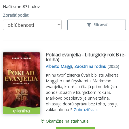
Našli sme
37
titulov
Zoradiť podľa:
Filtrovať
Poklad evanjelia - Liturgický rok B (e-
kniha)
Alberto Maggi
,
Zaostri na rodinu
(2026)
Knihu tvorí zbierka úvah biblistu Alberta
Maggiho nad úryvkami z Markovho
evanjelia, ktoré sa čítajú pri nedeľných
bohoslužbách v liturgickom roku B.
Markovo posolstvo je univerzálne,
ohlasuje dobrú správu bez toho, aby ju
zakladalo na S
Zobraziť viac
🌴 Okamžite na stiahnutie