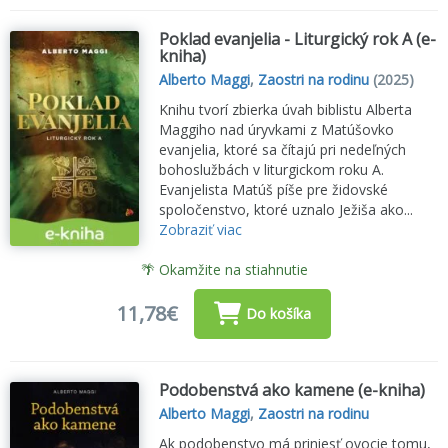
Poklad evanjelia - Liturgický rok A (e-
kniha)
Alberto Maggi
,
Zaostri na rodinu
(2025)
Knihu tvorí zbierka úvah biblistu Alberta
Maggiho nad úryvkami z Matúšovko
evanjelia, ktoré sa čítajú pri nedeľných
bohoslužbách v liturgickom roku A.
Evanjelista Matúš píše pre židovské
spoločenstvo, ktoré uznalo Ježiša ako...
Zobraziť viac
🌴 Okamžite na stiahnutie
11,78€
Do košíka
Podobenstvá ako kamene (e-kniha)
Alberto Maggi
,
Zaostri na rodinu
Ak podobenstvo má priniesť ovocie tomu,