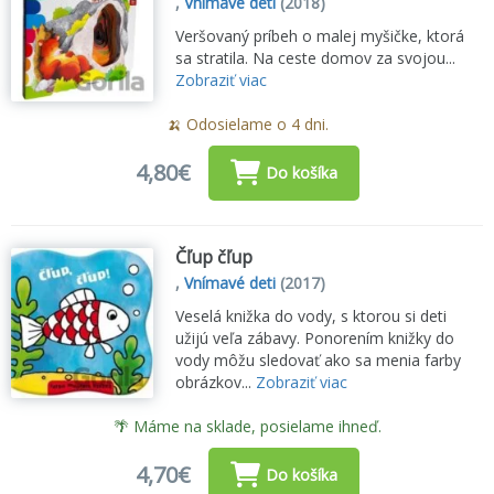
,
Vnímavé deti
(2018)
Veršovaný príbeh o malej myšičke, ktorá
sa stratila. Na ceste domov za svojou...
Zobraziť viac
🍌 Odosielame o 4 dni.
4,80€
Do košíka
Čľup čľup
,
Vnímavé deti
(2017)
Veselá knižka do vody, s ktorou si deti
užijú veľa zábavy. Ponorením knižky do
vody môžu sledovať ako sa menia farby
obrázkov...
Zobraziť viac
🌴 Máme na sklade, posielame ihneď.
4,70€
Do košíka