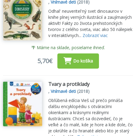
,
Vnímavé deti
(2018)
Odhal' neuveritel'ný svet dinosaurov v
knihe plnej verných ilustrácií a zaujímavých
aktivít! Fakty zo života prehistorických
tvorov z celého sveta, viac ako 50 nálepiek
v interaktívnych...
Zobraziť viac
🌴 Máme na sklade, posielame ihneď.
5,70€
Do košíka
Tvary a protiklady
,
Vnímavé deti
(2018)
Obľúbená edícia Vieš už prečo prináša
ďalšiu encyklopédiu s otváracími
okienkami a krásnymi reálnymi
ilustráciami. Chceš sa dozvedieť, čo je
veľké a čo malé, kde je hore a kde dole, čo
je okrúhle a čo hranaté alebo kto je starý