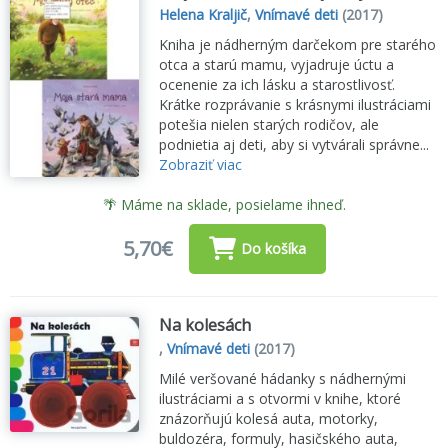
Helena Kraljič
,
Vnímavé deti
(2017)
Kniha je nádherným darčekom pre starého
otca a starú mamu, vyjadruje úctu a
ocenenie za ich lásku a starostlivosť.
Krátke rozprávanie s krásnymi ilustráciami
potešia nielen starých rodičov, ale
podnietia aj deti, aby si vytvárali správne...
Zobraziť viac
🌴 Máme na sklade, posielame ihneď.
5,70€
Do košíka
Na kolesách
,
Vnímavé deti
(2017)
Milé veršované hádanky s nádhernými
ilustráciami a s otvormi v knihe, ktoré
znázorňujú kolesá auta, motorky,
buldozéra, formuly, hasičského auta,