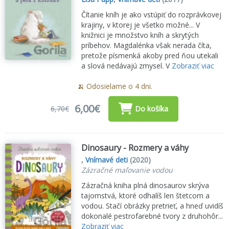
Čítanie kníh je ako vstúpiť do rozprávkovej
krajiny, v ktorej je všetko možné... V
knižnici je množstvo kníh a skrytých
príbehov. Magdalénka však nerada číta,
pretože písmenká akoby pred ňou utekali
a slová nedávajú zmysel. V
Zobraziť viac
🍌 Odosielame o 4 dni.
6,00€
6,70€
Do košíka
Dinosaury - Rozmery a váhy
,
Vnímavé deti
(2020)
Zázračné maľovanie vodou
Zázračná kniha plná dinosaurov skrýva
tajomstvá, ktoré odhalíš len štetcom a
vodou. Stačí obrázky pretrieť, a hneď uvidíš
dokonalé pestrofarebné tvory z druhohôr...
Zobraziť viac