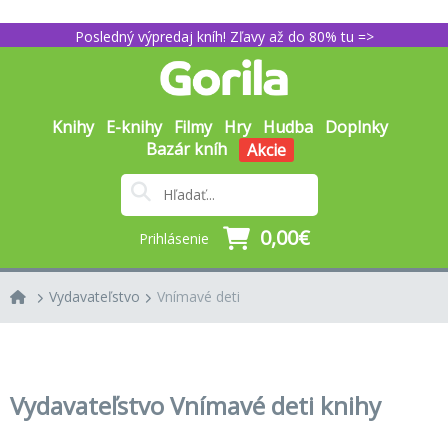
Posledný výpredaj kníh! Zľavy až do 80% tu =>
Knihy
E-knihy
Filmy
Hry
Hudba
Doplnky
Bazár kníh
Akcie
0,00€
Prihlásenie
Vydavateľstvo
Vnímavé deti
Vydavateľstvo Vnímavé deti knihy