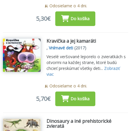
🍌 Odosielame o 4 dni.
5,30€
Do košíka
Kravička a jej kamaráti
,
Vnímavé deti
(2017)
Veselé veršované leporelo o zvieratkách s
otvormi na každej strane, ktoré budú
chcieť preskúmať všetky deti...
Zobraziť
viac
🍌 Odosielame o 4 dni.
5,70€
Do košíka
Dinosaury a iné prehistorické
zvieratá