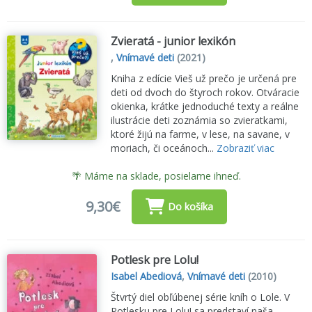
Zvieratá - junior lexikón
,
Vnímavé deti
(2021)
Kniha z edície Vieš už prečo je určená pre
deti od dvoch do štyroch rokov. Otváracie
okienka, krátke jednoduché texty a reálne
ilustrácie deti zoznámia so zvieratkami,
ktoré žijú na farme, v lese, na savane, v
moriach, či oceánoch...
Zobraziť viac
🌴 Máme na sklade, posielame ihneď.
9,30€
Do košíka
Potlesk pre Lolu!
Isabel Abediová
,
Vnímavé deti
(2010)
Štvrtý diel obľúbenej série kníh o Lole. V
Potlesku pre Lolu! sa predstaví naša