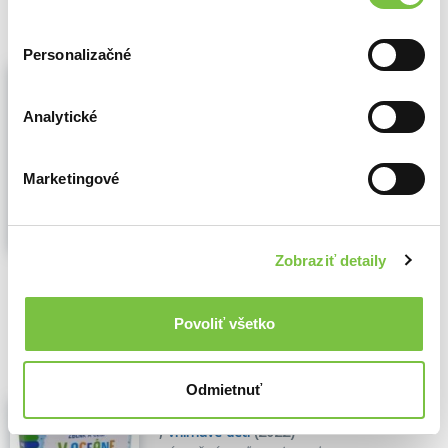
Personalizačné
Mú a méé - Farma
,
Vnímavé deti
(2022)
zázračné maľovanie vodou
Analytické
"Zázračná kniha plná zvieratiek na farme
skrýva tajomstvá, ktoré odhalíš len
Marketingové
štetcom a vodou. Stačí ich pretrieť a hneď
uvidíš dokonalé stvorenia. A keď obrázky
vyschnú a farby zmiznú, mokrým štetcom
ich znova odkryješ...
Zobraziť viac
Zobraziť detaily
🌴 Máme na sklade, posielame ihneď.
Povoliť všetko
8,30€
Do košíka
Odmietnuť
Žblnk a čľup - V oceáne
,
Vnímavé deti
(2022)