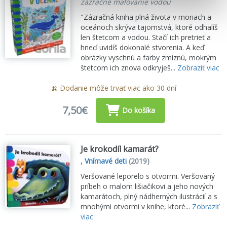
zázračné maľovanie vodou
"Zázračná kniha plná života v moriach a
oceánoch skrýva tajomstvá, ktoré odhalíš
len štetcom a vodou. Stačí ich pretrieť a
hneď uvidíš dokonalé stvorenia. A keď
obrázky vyschnú a farby zmiznú, mokrým
štetcom ich znova odkryješ...
Zobraziť viac
🍌 Dodanie môže trvať viac ako 30 dní
7,50€
Do košíka
Je krokodíl kamarát?
,
Vnímavé deti
(2019)
Veršované leporelo s otvormi. Veršovaný
príbeh o malom lišiačikovi a jeho nových
kamarátoch, plný nádherných ilustrácií a s
mnohými otvormi v knihe, ktoré...
Zobraziť
viac