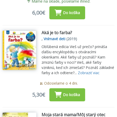
🌴 Máme na sklade, posielame ihneď.
6,00€
Do košíka
Aká je to farba?
,
Vnímavé deti
(2019)
Obľúbená edícia Vieš už prečo? prináša
ďalšiu encyklopédiu s otváracími
okienkami. Aké farby už poznáš? Kam
zmiznú farby v noci? Vieš, aké farby
vzniknú, keď ich zmiešaš? Poznáš základné
farby a ich odtiene?...
Zobraziť viac
🍌 Odosielame o 4 dni.
5,30€
Do košíka
Moja stará mama/Môj starý otec