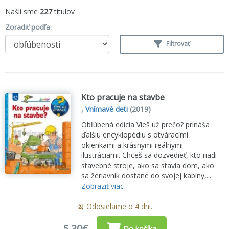
Našli sme
227
titulov
Zoradiť podľa:
Filtrovať
Kto pracuje na stavbe
,
Vnímavé deti
(2019)
Obľúbená edícia Vieš už prečo? prináša
ďalšiu encyklopédiu s otváracími
okienkami a krásnymi reálnymi
ilustráciami. Chceš sa dozvedieť, kto riadi
stavebné stroje, ako sa stavia dom, ako
sa žeriavnik dostane do svojej kabíny,...
Zobraziť viac
🍌 Odosielame o 4 dni.
5,30€
Do košíka