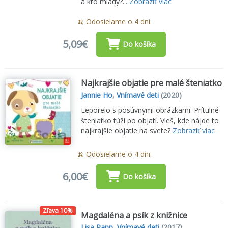
a kto mladý?...
Zobraziť viac
🍌 Odosielame o 4 dni.
5,09€
Do košíka
Najkrajšie objatie pre malé šteniatko
Jannie Ho
,
Vnímavé deti
(2020)
Leporelo s posúvnymi obrázkami. Prítulné
šteniatko túži po objatí. Vieš, kde nájde to
najkrajšie objatie na svete?
Zobraziť viac
🍌 Odosielame o 4 dni.
6,00€
Do košíka
Zľava 10%
Magdaléna a psík z knižnice
Lisa Papp
,
Vnímavé deti
(2017)