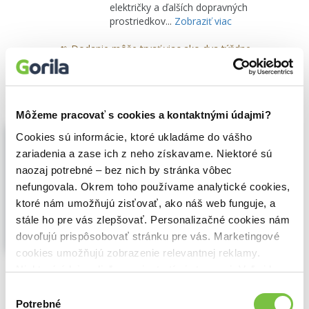
električky a ďalších dopravných
prostriedkov...
Zobraziť viac
🍌 Dodanie môže trvať viac ako dva týždne
5,30€
Do košíka
Môžeme pracovať s cookies a kontaktnými údajmi?
Rozvíjajúce hrové činnosti pre deti v
Cookies sú informácie, ktoré ukladáme do vášho
kolektíve
zariadenia a zase ich z neho získavame. Niektoré sú
Eva Sobinkovičová
,
Vnímavé deti
(2021)
naozaj potrebné – bez nich by stránka vôbec
Nová publikácia plná hrových a
nefungovala. Okrem toho používame analytické cookies,
činnostných námetov na komplexnú
ktoré nám umožňujú zisťovať, ako náš web funguje, a
stimuláciu a rozvoj detskej osobnosti.
stále ho pre vás zlepšovať. Personalizačné cookies nám
Námety sú vhodné pre 2- a 3-ročné deti
navštevujúce jasle, detské centrá a
dovoľujú prispôsobovať stránku pre vás. Marketingové
materské školy, pre deti...
Zobraziť viac
cookies umožňujú zobrazenie relevantnej reklamy.
Niektoré údaje zdieľame aj s tretími stranami. Veľmi by
🍌 Odosielame o 4 dni.
nám pomohlo, keby sme mohli používať všetky tieto
Výber
cookies.
Potrebné
9,00€
Do košíka
súhlasu