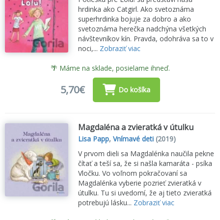
hrdinka ako Catgirl. Ako svetoznáma
superhrdinka bojuje za dobro a ako
svetoznáma herečka nadchýna všetkých
návštevníkov kín. Pravda, odohráva sa to v
noci,...
Zobraziť viac
🌴 Máme na sklade, posielame ihneď.
5,70€
Do košíka
Magdaléna a zvieratká v útulku
Lisa Papp
,
Vnímavé deti
(2019)
V prvom dieli sa Magdalénka naučila pekne
čítať a teší sa, že si našla kamaráta - psíka
Vločku. Vo voľnom pokračovaní sa
Magdalénka vyberie pozrieť zvieratká v
útulku. Tu si uvedomí, že aj tieto zvieratká
potrebujú lásku...
Zobraziť viac