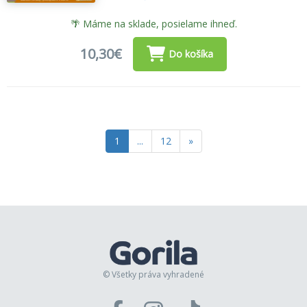
🌴 Máme na sklade, posielame ihneď.
10,30€
Do košíka
1
...
12
»
© Všetky práva vyhradené