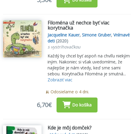
Filoména už nechce byť viac
korytnačka
Jacqueline Kauer
,
Simone Gruber
,
Vnímavé
deti
(2020)
s vystrihovačkou
Každý by chcel byť aspoň na chvíľu niekým
iným. Nakoniec si však uvedomíme, že
najlepšie je nám vtedy, keď sme sami
sebou. Korytnačka Filoména je smutná...
Zobraziť viac
🍌 Odosielame o 4 dni.
6,70€
Do košíka
Kde je môj domček?