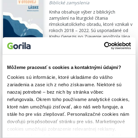
Biblické zamyslenia
Kniha obsahuje výber z biblických
zamyslení na liturgické čítania
rímskokatolíckeho obradu, ktoré vznikali v
rokoch 2018 – 2022. Sú usporiadané od
Knihy Genezis po Zjavenie apoštola Jána,
čo uľahčuje orientáciu v textoch. Pri...
Zobraziť viac
🌴 Okamžite na stiahnutie
Môžeme pracovať s cookies a kontaktnými údajmi?
19,80€
Do košíka
Cookies sú informácie, ktoré ukladáme do vášho
zariadenia a zase ich z neho získavame. Niektoré sú
naozaj potrebné – bez nich by stránka vôbec
Život v otcovej láske
nefungovala. Okrem toho používame analytické cookies,
Robert de Hoxar
,
Otcovo srdce pre
ktoré nám umožňujú zisťovať, ako náš web funguje, a
Slovensko
(2018)
stále ho pre vás zlepšovať. Personalizačné cookies nám
Kniha Život v Otcovej láske, je vzácnym
dovoľujú prispôsobovať stránku pre vás. Marketingové
zhrnutím duchovného dedičstva manželov
cookies umožňujú zobrazenie relevantnej reklamy.
Hoxarovcov, ich životných skúseností a
Niektoré údaje zdieľame aj s tretími stranami. Veľmi by