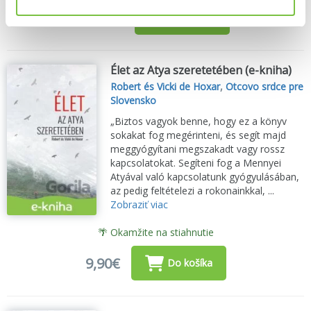
17,82€
Do košíka
Élet az Atya szeretetében (e-kniha)
Robert és Vicki de Hoxar
,
Otcovo srdce pre
Slovensko
„Biztos vagyok benne, hogy ez a könyv
sokakat fog megérinteni, és segít majd
meggyógyítani megszakadt vagy rossz
kapcsolatokat. Segíteni fog a Mennyei
Atyával való kapcsolatunk gyógyulásában,
az pedig feltételezi a rokonainkkal, ...
Zobraziť viac
🌴 Okamžite na stiahnutie
9,90€
Do košíka