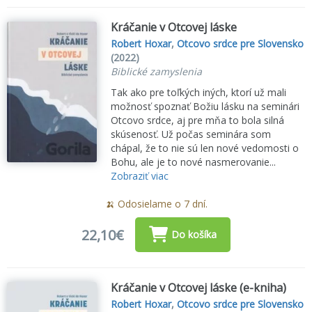
Kráčanie v Otcovej láske
Robert Hoxar
,
Otcovo srdce pre Slovensko
(2022)
Biblické zamyslenia
Tak ako pre toľkých iných, ktorí už mali
možnosť spoznať Božiu lásku na seminári
Otcovo srdce, aj pre mňa to bola silná
skúsenosť. Už počas seminára som
chápal, že to nie sú len nové vedomosti o
Bohu, ale je to nové nasmerovanie...
Zobraziť viac
🍌 Odosielame o 7 dní.
22,10€
Do košíka
Kráčanie v Otcovej láske (e-kniha)
Robert Hoxar
,
Otcovo srdce pre Slovensko