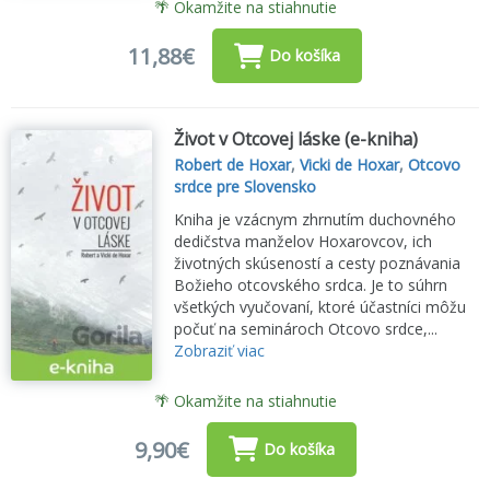
🌴 Okamžite na stiahnutie
11,88€
Do košíka
Život v Otcovej láske (e-kniha)
Robert de Hoxar
,
Vicki de Hoxar
,
Otcovo
srdce pre Slovensko
Kniha je vzácnym zhrnutím duchovného
dedičstva manželov Hoxarovcov, ich
životných skúseností a cesty poznávania
Božieho otcovského srdca. Je to súhrn
všetkých vyučovaní, ktoré účastníci môžu
počuť na seminároch Otcovo srdce,...
Zobraziť viac
🌴 Okamžite na stiahnutie
9,90€
Do košíka