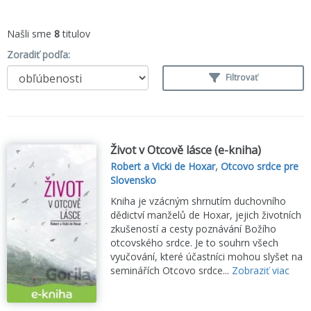
Našli sme
8
titulov
Zoradiť podľa:
Filtrovať
Život v Otcově lásce (e-kniha)
Robert a Vicki de Hoxar
,
Otcovo srdce pre
Slovensko
Kniha je vzácným shrnutím duchovního
dědictví manželů de Hoxar, jejich životních
zkušeností a cesty poznávání Božího
otcovského srdce. Je to souhrn všech
vyučování, které účastníci mohou slyšet na
seminářích Otcovo srdce...
Zobraziť viac