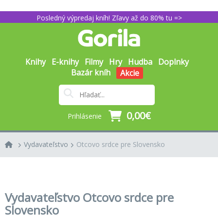
Posledný výpredaj kníh! Zľavy až do 80% tu =>
Knihy
E-knihy
Filmy
Hry
Hudba
Doplnky
Bazár kníh
Akcie
0,00€
Prihlásenie
Vydavateľstvo
Otcovo srdce pre Slovensko
Vydavateľstvo Otcovo srdce pre
Slovensko