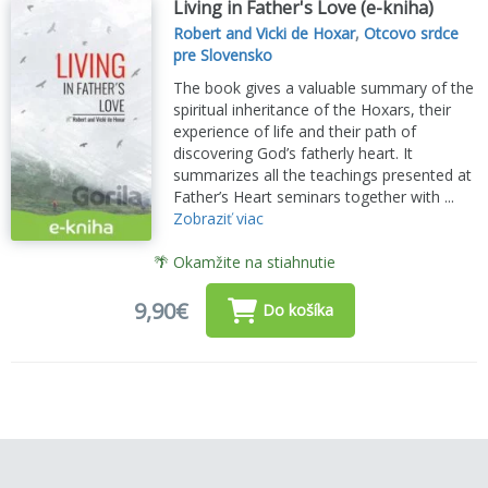
Living in Father's Love (e-kniha)
Robert and Vicki de Hoxar
,
Otcovo srdce
pre Slovensko
The book gives a valuable summary of the
spiritual inheritance of the Hoxars, their
experience of life and their path of
discovering God’s fatherly heart. It
summarizes all the teachings presented at
Father’s Heart seminars together with ...
Zobraziť viac
🌴 Okamžite na stiahnutie
9,90€
Do košíka