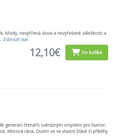
ek, křivdy, nevyřčená slova a nevyřešené záležitosti a
..
Zobraziť viac
12,10€
Do košíka
olik generací čtenářů svérázným smyslem pro humor.
li, Morová rána, Dusím se ve vlastní šťávě či příběhy