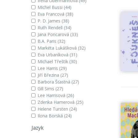
Irena Obermannová
(49)
Michel Bussi
(44)
Eva Francová
(38)
P. D. James
(38)
Ruth Rendell
(34)
Jana Poncarová
(33)
B.A. Paris
(32)
Markéta Lukášková
(32)
Eva Urbaníková
(31)
Michael Třeštík
(30)
Lee Harris
(29)
Jiří Březina
(27)
Barbora Šťastná
(27)
Gill Sims
(27)
Lee Harrisová
(26)
Zdenka Hamerová
(25)
Helene Tursten
(24)
Ilona Borská
(24)
Jazyk