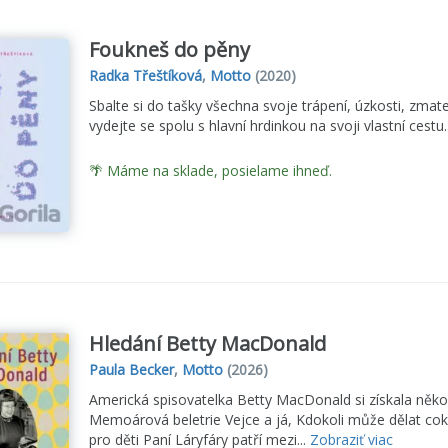
Foukneš do pěny
Radka Třeštíková
,
Motto
(2020)
Sbalte si do tašky všechna svoje trápení, úzkosti, zmat
vydejte se spolu s hlavní hrdinkou na svoji vlastní cestu.
🌴 Máme na sklade, posielame ihneď.
Hledání Betty MacDonald
Paula Becker
,
Motto
(2026)
Americká spisovatelka Betty MacDonald si získala něk
Memoárová beletrie Vejce a já, Kdokoli může dělat coko
pro děti Paní Láryfáry patří mezi...
Zobraziť viac