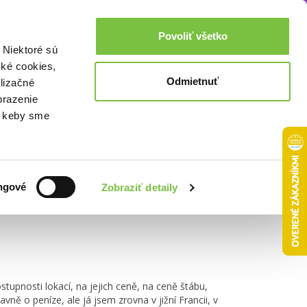
Akcie a zľavy
0,00€
Povoliť všetko
Prihlásenie
 Niektoré sú
cké cookies,
Odmietnuť
lizačné
brazenie
o, keby sme
Zoradiť podľa:
ngové
Zobraziť detaily
tupnosti lokací, na jejich ceně, na ceně štábu,
vně o peníze, ale já jsem zrovna v jižní Francii, v