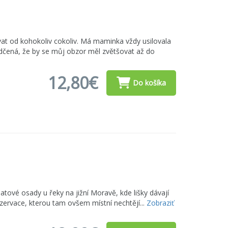
at od kohokoliv cokoliv. Má maminka vždy usilovala
ědčená, že by se můj obzor měl zvětšovat až do
12,80€
Do košíka
tové osady u řeky na jižní Moravě, kde lišky dávají
zervace, kterou tam ovšem místní nechtějí...
Zobraziť