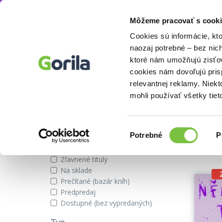
Môžeme pracovať s cooki
Vydavateľstvo
Motto
Knihy
E-knihy
Filmy
Cookies sú informácie, kt
naozaj potrebné – bez nic
ktoré nám umožňujú zisťov
cookies nám dovoľujú pri
Vydavateľstvo Motto
relevantnej reklamy. Niek
mohli používať všetky tiet
Zobraziť iba
Výber
Našli s
Potrebné
P
súhlasu
Novinky
Zľavnené tituly
Na sklade
Prečítané (bazár kníh)
Predpredaj
Dostupné (bez vypredaných)