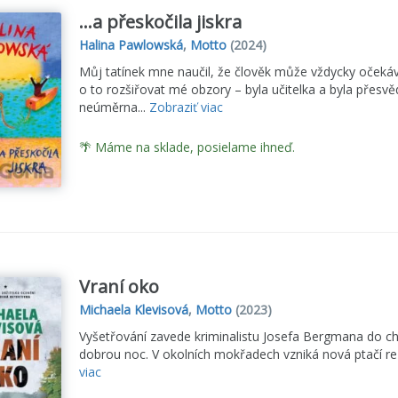
…a přeskočila jiskra
Halina Pawlowská
,
Motto
(2024)
Můj tatínek mne naučil, že člověk může vždycky očekáv
o to rozšiřovat mé obzory – byla učitelka a byla přesv
neúměrna...
Zobraziť viac
🌴 Máme na sklade, posielame ihneď.
Vraní oko
Michaela Klevisová
,
Motto
(2023)
Vyšetřování zavede kriminalistu Josefa Bergmana do cha
dobrou noc. V okolních mokřadech vzniká nová ptačí re
viac