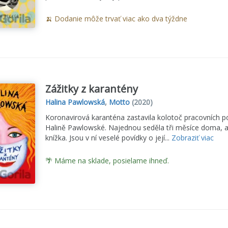
🍌 Dodanie môže trvať viac ako dva týždne
Zážitky z karantény
Halina Pawlowská
,
Motto
(2020)
Koronavirová karanténa zastavila kolotoč pracovních 
Halině Pawlowské. Najednou seděla tři měsíce doma, a 
knížka. Jsou v ní veselé povídky o její...
Zobraziť viac
🌴 Máme na sklade, posielame ihneď.