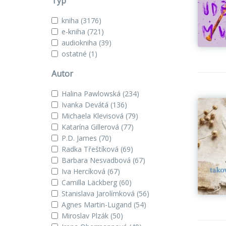
Typ
kniha
(3176)
e-kniha
(721)
audiokniha
(39)
ostatné
(1)
Autor
Halina Pawlowská
(234)
Ivanka Devátá
(136)
Michaela Klevisová
(79)
Katarína Gillerová
(77)
P.D. James
(70)
Radka Třeštíková
(69)
Barbara Nesvadbová
(67)
Iva Hercíková
(67)
Camilla Läckberg
(60)
Stanislava Jarolímková
(56)
Agnes Martin-Lugand
(54)
Miroslav Plzák
(50)