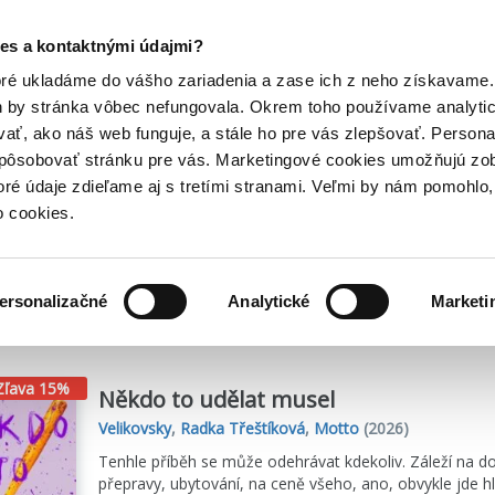
Posledný výpredaj kníh! Zľavy až do 80% tu =>
es a kontaktnými údajmi?
Hry
Hudba
Doplnky
Bazár kníh
oré ukladáme do vášho zariadenia a zase ich z neho získavame.
h by stránka vôbec nefungovala. Okrem toho používame analyti
ať, ako náš web funguje, a stále ho pre vás zlepšovať. Persona
spôsobovať stránku pre vás. Marketingové cookies umožňujú zo
toré údaje zdieľame aj s tretími stranami. Veľmi by nám pomohl
o cookies.
me
3937
titulov
ersonalizačné
Analytické
Marketi
Zľava 15%
Někdo to udělat musel
Velikovsky
,
Radka Třeštíková
,
Motto
(2026)
Tenhle příběh se může odehrávat kdekoliv. Záleží na dos
přepravy, ubytování, na ceně všeho, ano, obvykle jde hla