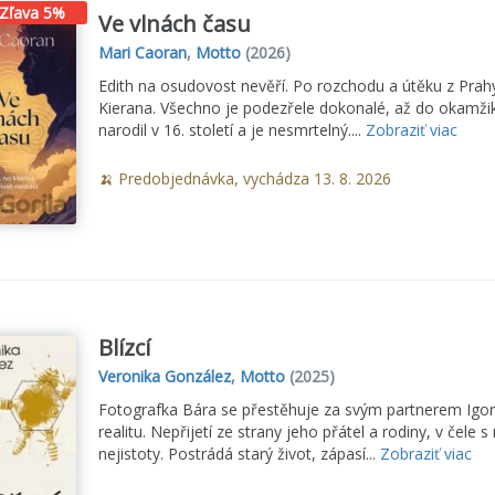
Zľava 5%
Ve vlnách času
Mari Caoran
,
Motto
(2026)
Edith na osudovost nevěří. Po rozchodu a útěku z Prah
Kierana. Všechno je podezřele dokonalé, až do okamžiku, 
narodil v 16. století a je nesmrtelný....
Zobraziť viac
🍌 Predobjednávka, vychádza 13. 8. 2026
Blízcí
Veronika González
,
Motto
(2025)
Fotografka Bára se přestěhuje za svým partnerem Igor
realitu. Nepřijetí ze strany jeho přátel a rodiny, v čele
nejistoty. Postrádá starý život, zápasí...
Zobraziť viac