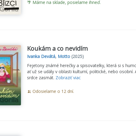
🌴 Máme na sklade, posielame ihneď.
Koukám a co nevidím
Ivanka Devátá
,
Motto
(2025)
Fejetony známé herečky a spisovatelky, která si s hu
ať už se udály v oblasti kulturní, politické, nebo osob
srdce zasmát.
Zobraziť viac
🍌 Odosielame o 12 dní.