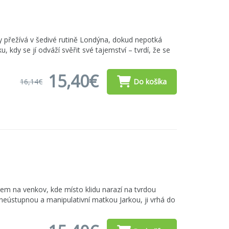
y přežívá v šedivé rutině Londýna, dokud nepotká
kdy se jí odváží svěřit své tajemství – tvrdí, že se
15,40€
16,14€
Do košíka
em na venkov, kde místo klidu narazí na tvrdou
 s neústupnou a manipulativní matkou Jarkou, ji vrhá do