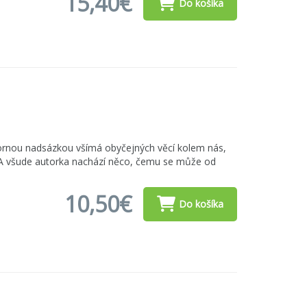
15,40€
Do košíka
mornou nadsázkou všímá obyčejných věcí kolem nás,
ní. A všude autorka nachází něco, čemu se může od
10,50€
Do košíka