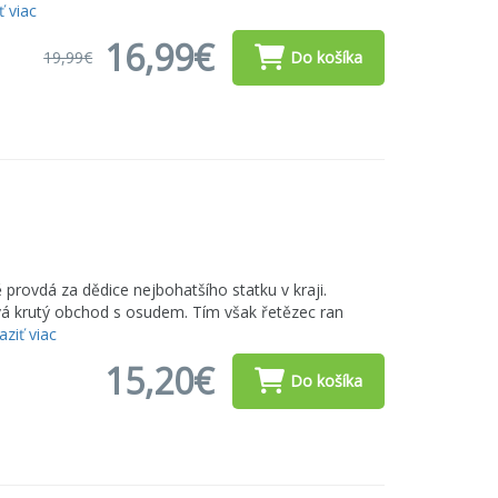
ť viac
16,99€
19,99€
Do košíka
 provdá za dědice nejbohatšího statku v kraji.
ývá krutý obchod s osudem. Tím však řetězec ran
ziť viac
15,20€
Do košíka