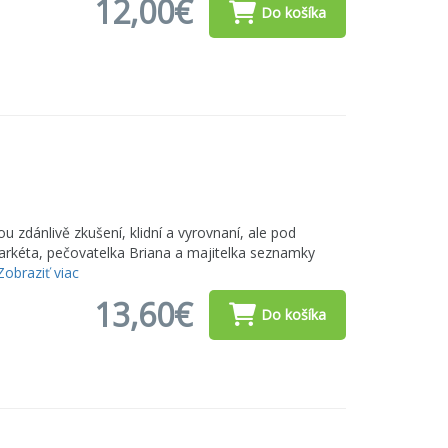
12,00€
Do košíka
u zdánlivě zkušení, klidní a vyrovnaní, ale pod
Markéta, pečovatelka Briana a majitelka seznamky
Zobraziť viac
13,60€
Do košíka