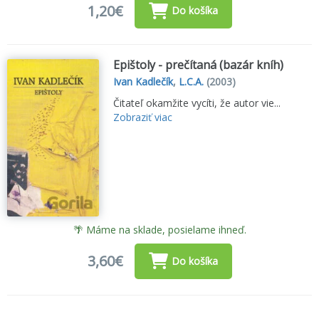
1,20€
Do košíka
Epištoly - prečítaná (bazár kníh)
Ivan Kadlečík
,
L.C.A.
(2003)
Čitateľ okamžite vycíti, že autor vie...
Zobraziť viac
🌴 Máme na sklade, posielame ihneď.
3,60€
Do košíka