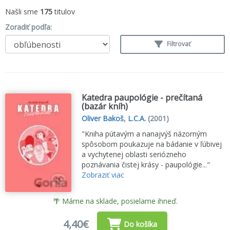
Našli sme
175
titulov
Zoradiť podľa:
Filtrovať
Katedra paupológie - prečítaná
(bazár kníh)
Oliver Bakoš
,
L.C.A.
(2001)
"Kniha pútavým a nanajvýš názorným
spôsobom poukazuje na bádanie v ľúbivej
a vychytenej oblasti seriózneho
poznávania čistej krásy - paupológie..."
Zobraziť viac
🌴 Máme na sklade, posielame ihneď.
4,40€
Do košíka