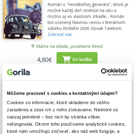
Román o "neviditeľnej generácii", ktorú je
možné každý deň stretnúť na ulici a
možno aj vo vlastnom zrkadle... Román
bol ocenený hlavnou cenou v literárnom
súbehu ROMÁN 2006 Slovak Telekom.
Zobraziť viac
🌴 Máme na sklade, posielame ihneď.
4,80€
Do košíka
Mačacia krajina - prečítaná (bazár
kníh)
Môžeme pracovať s cookies a kontaktnými údajmi?
Stanislav Rakús
,
L.C.A.
(2005)
Cookies sú informácie, ktoré ukladáme do vášho
Humorne ladená knižka pre dospelých i
nedospelých...
Zobraziť viac
zariadenia a zase ich z neho získavame. Niektoré sú
naozaj potrebné – bez nich by stránka vôbec
nefungovala. Okrem toho používame analytické cookies,
ktoré nám umožňujú zisťovať, ako náš web funguje, a