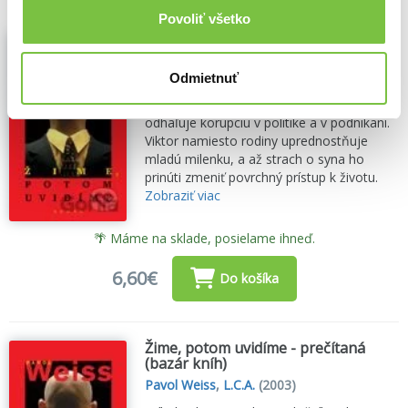
Povoliť všetko
Žime, potom uvidíme - prečítaná
(bazár kníh)
Pavol Weiss
,
L.C.A.
(2003)
Odmietnuť
Príbeh Viktora a jeho spoločníka Alexa
odhaľuje korupciu v politike a v podnikaní.
Viktor namiesto rodiny uprednostňuje
mladú milenku, a až strach o syna ho
prinúti zmeniť povrchný prístup k životu.
Zobraziť viac
🌴 Máme na sklade, posielame ihneď.
6,60€
Do košíka
Žime, potom uvidíme - prečítaná
(bazár kníh)
Pavol Weiss
,
L.C.A.
(2003)