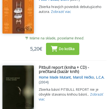
Zbierka hravých poviedok debutujúceho
autora.
Zobraziť viac
🌴 Máme na sklade, posielame ihneď.
5,20€
Do košíka
Pitbull report (kniha + CD) -
prečítaná (bazár kníh)
Home Made Mutant
,
Maroš Hečko
,
L.C.A.
(2004)
Zbierka básní PITBULL REPORT nie je
obvykle stavanou knihou básní...
Zobraziť
viac