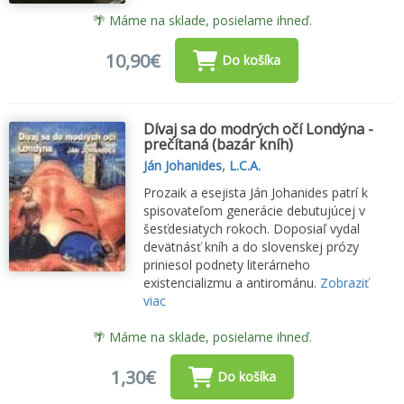
🌴 Máme na sklade, posielame ihneď.
10,90€
Do košíka
Dívaj sa do modrých očí Londýna -
prečítaná (bazár kníh)
Ján Johanides
,
L.C.A.
Prozaik a esejista Ján Johanides patrí k
spisovateľom generácie debutujúcej v
šesťdesiatych rokoch. Doposiaľ vydal
devätnásť kníh a do slovenskej prózy
priniesol podnety literárneho
existencializmu a antirománu.
Zobraziť
viac
🌴 Máme na sklade, posielame ihneď.
1,30€
Do košíka