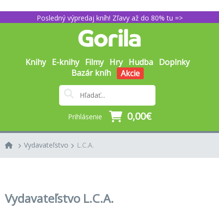
Posledný výpredaj kníh! Zľavy až do 80% tu =>
Knihy
E-knihy
Filmy
Hry
Hudba
Doplnky
Bazár kníh
Akcie
0,00€
Prihlásenie
Vydavateľstvo
L.C.A.
Vydavateľstvo L.C.A.