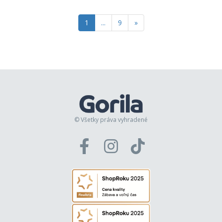
1
...
9
»
© Všetky práva vyhradené