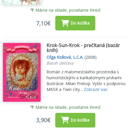
🌴 Máme na sklade, posielame ihneď.
7,10€
Do košíka
Krok-Sun-Krok - prečítaná (bazár
kníh)
Oľga Kollová
,
L.C.A.
(2008)
Batoh detstva
Román z malomestského prostredia s
humoristickými a karikatúrnymi prvkami.
Ilustrácie: Milan Prekop. Vyšlo s podporou
MKSR a Twin City...
Zobraziť viac
🌴 Máme na sklade, posielame ihneď.
3,90€
Do košíka