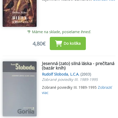
🌴 Máme na sklade, posielame ihneď.
4,80€
Do košíka
Jesenná (zato) silná láska - prečítaná
(bazár kníh)
Rudolf Sloboda
,
L.C.A.
(2003)
Zobrané poviedky III. 1989-1995
Zobrané poviedky III. 1989-1995
Zobraziť
viac