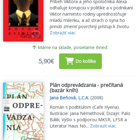
Príbeh Viktora a jeho spoločníka Alexa
odhaľuje korupciu v politike a v podnikaní.
Viktor namiesto rodiny uprednostňuje
mladú milenku, a až strach o syna ho
prinúti zmeniť povrchný prístup k životu.
Zobraziť viac
🌴 Máme na sklade, posielame ihneď.
5,90€
Do košíka
Plán odprevádzania - prečítaná
(bazár kníh)
Jana Beňová
,
L.C.A.
(2008)
Román s podtitulom (Cafe Hyena).
Ilustrácie: Jana Némethová; Dizajn: Palo
Bálik; Vyšlo s podporou MKSR, LFSR a
Literatur Haus Nö...
Zobraziť viac