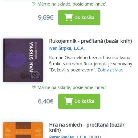
🌴 Máme na sklade, posielame ihneď.
9,69€
Do košíka
Rukojemník - prečítaná (bazár kníh)
Ivan Štrpka
,
L.C.A.
Román Osamelého bežca, básnika Ivana
Štrpku s názvom Rukojemník je venovaný
"Dežovi, s pozdravom".
Zobraziť viac
🌴 Máme na sklade, posielame ihneď.
6,40€
Do košíka
Hra na smiech - prečítaná (bazár
kníh)
Peter Pavlac
,
L.C.A.
(2001)