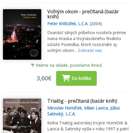
Voľným okom - prečítaná (bazár
kníh)
Peter Krištúfek
,
L.C.A.
(2004)
Dvanásť silných príbehov nositeľa prémie
Ivana Kraska a trojnásobného finalistu
súťaže Poviedka, ktoré rozoznáte aj
voľným okom...
Zobraziť viac
🌴 Máme na sklade, posielame ihneď.
3,60€
Do košíka
Trialóg - prečítaná (bazár kníh)
Miroslav Horníček
,
Milan Lasica
,
Július
Satinský
,
L.C.A.
Kniha Trialóg autorskej trojice Horníček &
Lasica & Satinský vyšla v roku 1997 a patrí