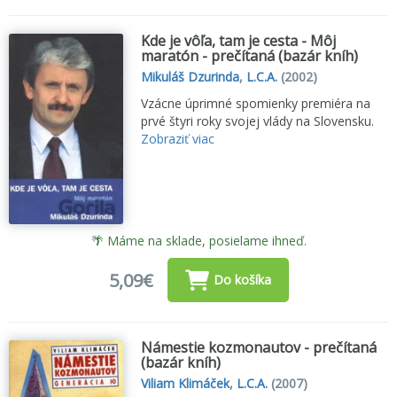
Kde je vôľa, tam je cesta - Môj
maratón - prečítaná (bazár kníh)
Mikuláš Dzurinda
,
L.C.A.
(2002)
Vzácne úprimné spomienky premiéra na
prvé štyri roky svojej vlády na Slovensku.
Zobraziť viac
🌴 Máme na sklade, posielame ihneď.
5,09€
Do košíka
Námestie kozmonautov - prečítaná
(bazár kníh)
Viliam Klimáček
,
L.C.A.
(2007)