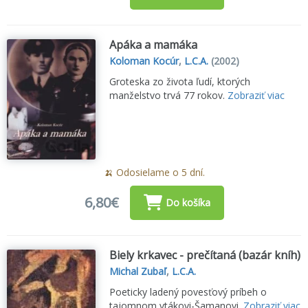
Apáka a mamáka
Koloman Kocúr
,
L.C.A.
(2002)
Groteska zo života ľudí, ktorých
manželstvo trvá 77 rokov.
Zobraziť viac
🍌 Odosielame o 5 dní.
6,80€
Do košíka
Biely krkavec - prečítaná (bazár kníh)
Michal Zubaľ
,
L.C.A.
Poeticky ladený povesťový príbeh o
tajomnom vtákovi-Šamanovi.
Zobraziť viac