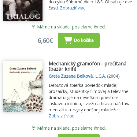
do cyklu Súborné dielo L&S. Obsahuje dve
časti.
Zobraziť viac
🌴 Máme na sklade, posielame ihneď.
6,60€
Do košíka
Mechanický gramofón - prečítaná
(bazár kníh)
Greta Zuzana Belková
,
L.C.A.
(2004)
Debutová zbierka poviedok mladej
prozaičky, študentky filmovej a televíznej
dramaturgie na neveľkom priestore
láskavou iróniou, sviežo a hravo načrtáva
mentalitu a zvyky dnešnej mládeže...
Zobraziť viac
🌴 Máme na sklade, posielame ihneď.