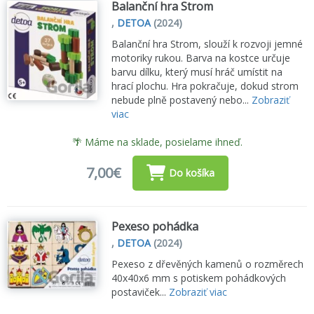
Balanční hra Strom
,
DETOA
(2024)
Balanční hra Strom, slouží k rozvoji jemné
motoriky rukou. Barva na kostce určuje
barvu dílku, který musí hráč umístit na
hrací plochu. Hra pokračuje, dokud strom
nebude plně postavený nebo...
Zobraziť
viac
🌴 Máme na sklade, posielame ihneď.
7,00€
Do košíka
Pexeso pohádka
,
DETOA
(2024)
Pexeso z dřevěných kamenů o rozměrech
40x40x6 mm s potiskem pohádkových
postaviček...
Zobraziť viac