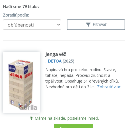
Našli sme
79
titulov
Zoradiť podľa:
Filtrovať
Jenga věž
,
DETOA
(2025)
Napínavá hra pro celou rodinu. Stavte,
taháte, nepadá. Procvičí zručnost a
trpělivost. Obsahuje 51 dřevěných dílků.
Nevhodné pro děti do 3 let.
Zobraziť viac
🌴 Máme na sklade, posielame ihneď.