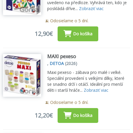
uvedeno na předloze. Vyhrává ten, kdo je
poskládá dříve...
Zobraziť viac
🍌 Odosielame o 5 dní.
12,90€
Do košíka
MAXI pexeso
,
DETOA
(2026)
Maxi pexeso - zábava pro malé i velké.
Speciální provedení s velkými dílky, které
se snadno drží i otáčí. Ideální pro menší
děti i starší hráče...
Zobraziť viac
🍌 Odosielame o 5 dní.
12,20€
Do košíka