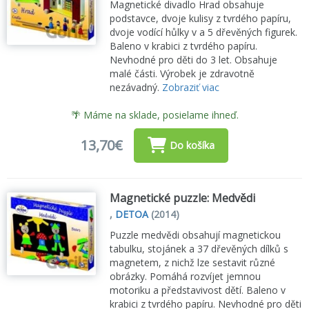
Magnetické divadlo Hrad obsahuje
podstavce, dvoje kulisy z tvrdého papíru,
dvoje vodící hůlky v a 5 dřevěných figurek.
Baleno v krabici z tvrdého papíru.
Nevhodné pro děti do 3 let. Obsahuje
malé části. Výrobek je zdravotně
nezávadný.
Zobraziť viac
🌴 Máme na sklade, posielame ihneď.
13,70€
Do košíka
Magnetické puzzle: Medvědi
,
DETOA
(2014)
Puzzle medvědi obsahují magnetickou
tabulku, stojánek a 37 dřevěných dílků s
magnetem, z nichž lze sestavit různé
obrázky. Pomáhá rozvíjet jemnou
motoriku a představivost dětí. Baleno v
krabici z tvrdého papíru. Nevhodné pro děti