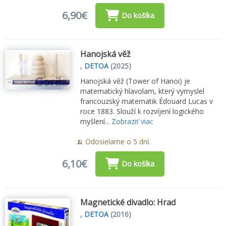
6,90€
Do košíka
Hanojská věž
,
DETOA
(2025)
Hanojská věž (Tower of Hanoi) je
matematický hlavolam, který vymyslel
francouzský matematik Édouard Lucas v
roce 1883. Slouží k rozvíjení logického
myšlení...
Zobraziť viac
🍌 Odosielame o 5 dní.
6,10€
Do košíka
Magnetické divadlo: Hrad
,
DETOA
(2016)