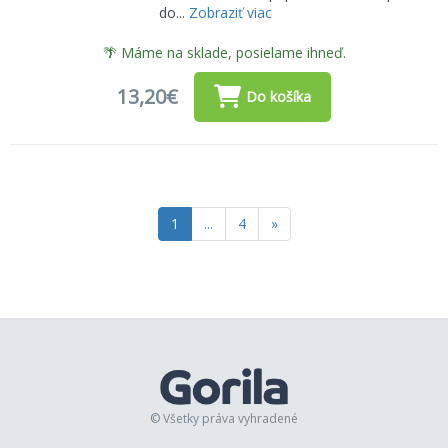
do...
Zobraziť viac
🌴 Máme na sklade, posielame ihneď.
13,20€
Do košíka
1
...
4
»
© Všetky práva vyhradené