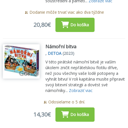
soustředění a paměti...
Zobraziť viac
🍌 Dodanie môže trvať viac ako dva týždne
20,80€
Do košíka
Námořní bitva
,
DETOA
(2023)
V této pirátské námořní bitvě je vaším
úkolem zničit nepřátelskou flotilu dříve,
než jsou všechny vaše lodě potopeny a
vyhrát bitvu! V roli kapitána musíte připravit
svoji bitevní strategii a dovést své
námořníky...
Zobraziť viac
🍌 Odosielame o 5 dní.
14,30€
Do košíka