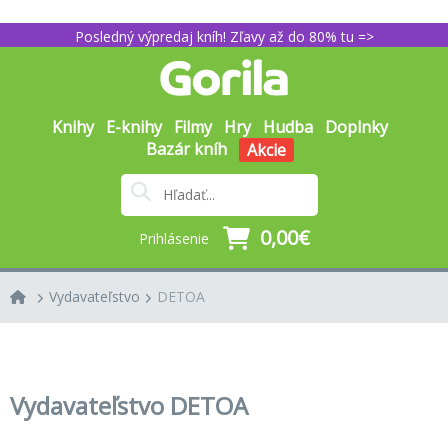
Posledný výpredaj kníh! Zľavy až do 80% tu =>
Knihy
E-knihy
Filmy
Hry
Hudba
Doplnky
Bazár kníh
Akcie
0,00€
Prihlásenie
Vydavateľstvo
DETOA
Vydavateľstvo DETOA