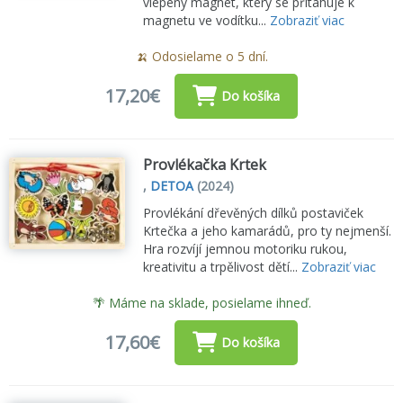
vlepený magnet, který se přitahuje k
magnetu ve vodítku...
Zobraziť viac
🍌 Odosielame o 5 dní.
17,20€
Do košíka
Provlékačka Krtek
,
DETOA
(2024)
Provlékání dřevěných dílků postaviček
Krtečka a jeho kamarádů, pro ty nejmenší.
Hra rozvíjí jemnou motoriku rukou,
kreativitu a trpělivost dětí...
Zobraziť viac
🌴 Máme na sklade, posielame ihneď.
17,60€
Do košíka