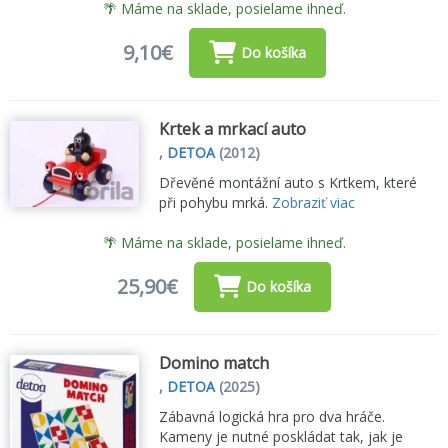
🌴 Máme na sklade, posielame ihneď.
9,10€
Do košíka
Krtek a mrkací auto
,
DETOA
(2012)
Dřevěné montážní auto s Krtkem, které
při pohybu mrká.
Zobraziť viac
🌴 Máme na sklade, posielame ihneď.
25,90€
Do košíka
Domino match
,
DETOA
(2025)
Zábavná logická hra pro dva hráče.
Kameny je nutné poskládat tak, jak je