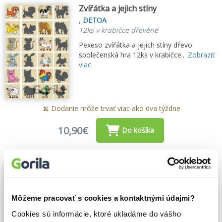
Zvířátka a jejich stíny
,
DETOA
12ks v krabičce dřevěné
Pexeso zvířátka a jejich stíny dřevo
společenská hra 12ks v krabičce...
Zobraziť
viac
🍌 Dodanie môže trvať viac ako dva týždne
10,90€
Do košíka
Pyramida Maják
,
DETOA
(2022)
Dřevěná skládací pyramida s motivem
Môžeme pracovať s cookies a kontaktnými údajmi?
majáku, rozvijí představivost, logické
Cookies sú informácie, ktoré ukladáme do vášho
myšlení a motorické schopnosti dítěte...