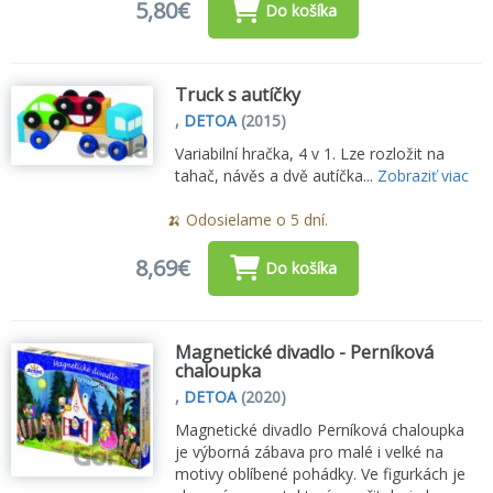
5,80€
Do košíka
Truck s autíčky
,
DETOA
(2015)
Variabilní hračka, 4 v 1. Lze rozložit na
tahač, návěs a dvě autíčka...
Zobraziť viac
🍌 Odosielame o 5 dní.
8,69€
Do košíka
Magnetické divadlo - Perníková
chaloupka
,
DETOA
(2020)
Magnetické divadlo Perníková chaloupka
je výborná zábava pro malé i velké na
motivy oblíbené pohádky. Ve figurkách je