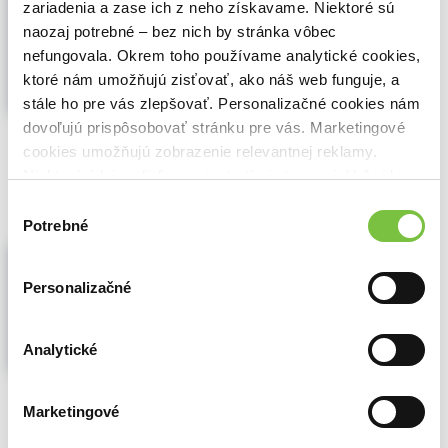
Zobraziť viac
zariadenia a zase ich z neho získavame. Niektoré sú
naozaj potrebné – bez nich by stránka vôbec
nefungovala. Okrem toho používame analytické cookies,
ktoré nám umožňujú zisťovať, ako náš web funguje, a
stále ho pre vás zlepšovať. Personalizačné cookies nám
dovoľujú prispôsobovať stránku pre vás. Marketingové
🍌 Odosielame o 5 dní.
cookies umožňujú zobrazenie relevantnej reklamy.
7,80€
Niektoré údaje zdieľame aj s tretími stranami. Veľmi by
Do košíka
nám pomohlo, keby sme mohli používať všetky tieto
Výber
cookies.
Potrebné
súhlasu
Postavička Krtek
,
DETOA
(2017)
Personalizačné
Hračka
Dekorační předmět sedící krtek...
Zobraziť
viac
Analytické
🍌 Dodanie môže trvať viac ako dva týždne
Marketingové
6,30€
Do košíka