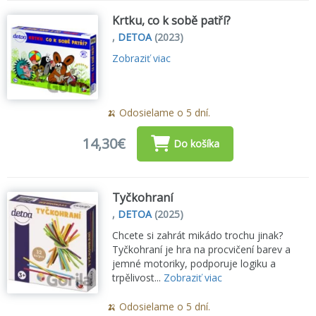
Krtku, co k sobě patří?
,
DETOA
(2023)
Zobraziť viac
🍌 Odosielame o 5 dní.
14,30€
Do košíka
Tyčkohraní
,
DETOA
(2025)
Chcete si zahrát mikádo trochu jinak?
Tyčkohraní je hra na procvičení barev a
jemné motoriky, podporuje logiku a
trpělivost...
Zobraziť viac
🍌 Odosielame o 5 dní.