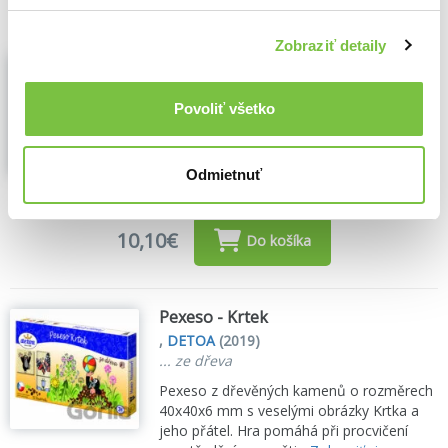
Zobraziť detaily
Člověče, pojď do ZOO!
,
DETOA
(2019)
Povoliť všetko
Nová zábavná hra pro děti, na zbůsob
oblíbeného Člověče, nezlob se...
Zobraziť
viac
Odmietnuť
🌴 Máme na sklade, posielame ihneď.
10,10€
Do košíka
Pexeso - Krtek
,
DETOA
(2019)
... ze dřeva
Pexeso z dřevěných kamenů o rozměrech
40x40x6 mm s veselými obrázky Krtka a
jeho přátel. Hra pomáhá při procvičení