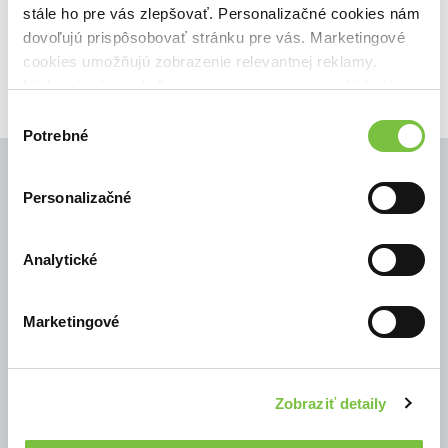
stále ho pre vás zlepšovať. Personalizačné cookies nám
39,00€
Do košíka
dovoľujú prispôsobovať stránku pre vás. Marketingové
cookies umožňujú zobrazenie relevantnej reklamy.
Niektoré údaje zdieľame aj s tretími stranami. Veľmi by
nám pomohlo, keby sme mohli používať všetky tieto
Výber
cookies.
Potrebné
súhlasu
Personalizačné
© Všetky práva vyhradené
Analytické
Marketingové
Zobraziť detaily