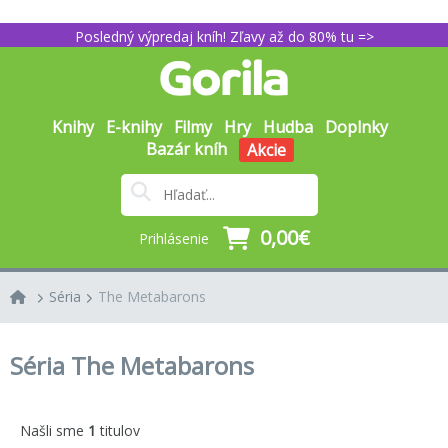
Posledný výpredaj kníh! Zľavy až do 80% tu =>
Knihy
E-knihy
Filmy
Hry
Hudba
Doplnky
Bazár kníh
Akcie
0,00€
Prihlásenie
Séria
The Metabarons
Séria The Metabarons
Našli sme
1
titulov