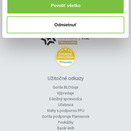
Povoliť všetko
Odmietnuť
Užitočné odkazy
Gorila BLOGuje
Výpredaje
E-knižný sprievodca
Učebnice
Knihy s podporou FPU
Gorila podporuje Plamienok
Poukážky
Bazár kníh