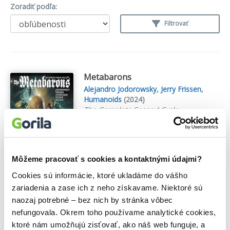
Zoradiť podľa:
Filtrovať
Metabarons
Alejandro Jodorowsky
,
Jerry Frissen
,
Humanoids
(2024)
The Complete Second Cycle
This edition collects the entire four
volume collection of The Metabaron in
one book for the first time. The Techno
Empire’s cruel reign and boundless
Môžeme pracovať s cookies a kontaktnými údajmi?
ambition have the universe in a
Cookies sú informácie, ktoré ukladáme do vášho
chokehold, but one obstacle remains
before them: The Metabaron...
Zobraziť
zariadenia a zase ich z neho získavame. Niektoré sú
viac
naozaj potrebné – bez nich by stránka vôbec
nefungovala. Okrem toho používame analytické cookies,
🍌 Dodanie môže trvať viac ako 30 dní
ktoré nám umožňujú zisťovať, ako náš web funguje, a