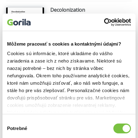
Decolonization
Raymond Betts
,
Routledge
(2004)
Raymond F. Betts considers the
'process' of decolonization and the
outcomes which have left a legacy of
Môžeme pracovať s cookies a kontaktnými údajmi?
problems, drawing on numerous
examples including Ghana, India,
Cookies sú informácie, ktoré ukladáme do vášho
Rwanda and Hong Kong. He examines:
zariadenia a zase ich z neho získavame. Niektoré sú
the effects of the two World Wars on
naozaj potrebné – bez nich by stránka vôbec
the colonial...
Zobraziť viac
nefungovala. Okrem toho používame analytické cookies,
🍎 Vypredané
ktoré nám umožňujú zisťovať, ako náš web funguje, a
stále ho pre vás zlepšovať. Personalizačné cookies nám
dovoľujú prispôsobovať stránku pre vás. Marketingové
The International Economy since
cookies umožňujú zobrazenie relevantnej reklamy.
1945
Niektoré údaje zdieľame aj s tretími stranami. Veľmi by
Sidney Pollard
,
Routledge
(1997)
nám pomohlo, keby sme mohli používať všetky tieto
Výber
In "The International Economy Since
cookies.
Potrebné
súhlasu
1945," Sidney Pollard describes the most
important global developments in