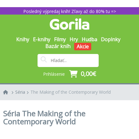
Posledný výpredaj kníh! Zľavy až do 80% tu =>
Knihy
E-knihy
Filmy
Hry
Hudba
Doplnky
Bazár kníh
Akcie
0,00€
Prihlásenie
Séria
The Making of the Contemporary World
Séria The Making of the
Contemporary World