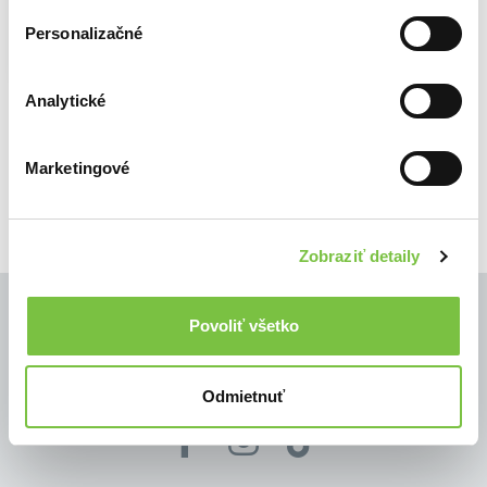
economics during the last half century.
Personalizačné
Pollard analyzes institutional issues,
such a monetary policy or the
multinational company, as well as...
Analytické
Zobraziť viac
🍎 Vypredané
Marketingové
Zobraziť detaily
Povoliť všetko
© Všetky práva vyhradené
Odmietnuť