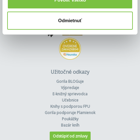
Odmietnuť
Užitočné odkazy
Gorila BLOGuje
Výpredaje
E-knižný sprievodca
Učebnice
Knihy s podporou FPU
Gorila podporuje Plamienok
Poukážky
Bazár kníh
Odstúpiť od zmluvy