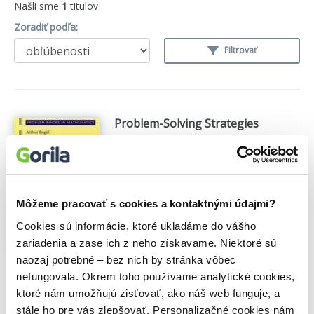
Našli sme
1
titulov
Zoradiť podľa:
Filtrovať
Problem-Solving Strategies
Arthur Engel
,
Springer New York
(1997)
A unique collection of competition
problems from over twenty major
national and international mathematical
competitions for high school students.
Môžeme pracovať s cookies a kontaktnými údajmi?
Written for trainers and participants of
Cookies sú informácie, ktoré ukladáme do vášho
contests of all levels up to the highest
zariadenia a zase ich z neho získavame. Niektoré sú
level, this will appeal...
Zobraziť viac
naozaj potrebné – bez nich by stránka vôbec
🍎 Vypredané
nefungovala. Okrem toho používame analytické cookies,
ktoré nám umožňujú zisťovať, ako náš web funguje, a
stále ho pre vás zlepšovať. Personalizačné cookies nám