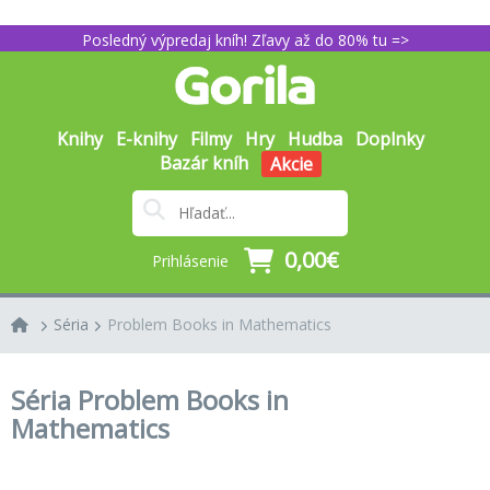
Posledný výpredaj kníh! Zľavy až do 80% tu =>
Knihy
E-knihy
Filmy
Hry
Hudba
Doplnky
Bazár kníh
Akcie
0,00€
Prihlásenie
Séria
Problem Books in Mathematics
Séria Problem Books in
Mathematics