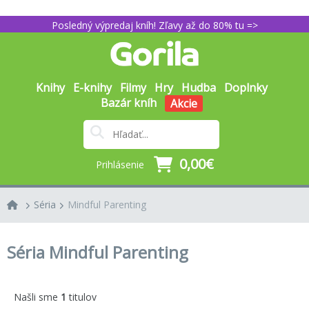
Posledný výpredaj kníh! Zľavy až do 80% tu =>
Knihy
E-knihy
Filmy
Hry
Hudba
Doplnky
Bazár kníh
Akcie
0,00€
Prihlásenie
Séria
Mindful Parenting
Séria Mindful Parenting
Našli sme
1
titulov