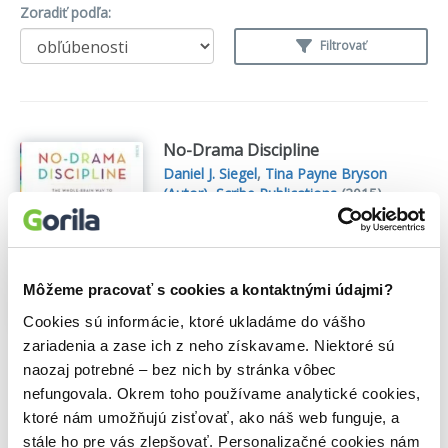
Zoradiť podľa:
Filtrovať
No-Drama Discipline
Daniel J. Siegel
,
Tina Payne Bryson
(Autor)
,
Scribe Publications
(2015)
The pioneering experts behind the
bestselling The Whole-Brain Child now
explore the ultimate child-raising
challenge: discipline. A breakfast bowl
Môžeme pracovať s cookies a kontaktnými údajmi?
gets thrown across the kitchen,
Cookies sú informácie, ktoré ukladáme do vášho
splattering milk and cereal all over the
wall...
Zobraziť viac
zariadenia a zase ich z neho získavame. Niektoré sú
naozaj potrebné – bez nich by stránka vôbec
🍌 Odosielame o 5 dní.
nefungovala. Okrem toho používame analytické cookies,
ktoré nám umožňujú zisťovať, ako náš web funguje, a
14,60€
Do košíka
stále ho pre vás zlepšovať. Personalizačné cookies nám