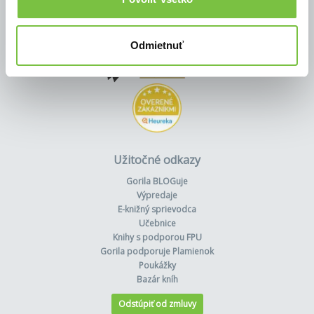
Odmietnuť
Užitočné odkazy
Gorila BLOGuje
Výpredaje
E-knižný sprievodca
Učebnice
Knihy s podporou FPU
Gorila podporuje Plamienok
Poukážky
Bazár kníh
Odstúpiť od zmluvy