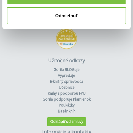
Odmietnuť
Užitočné odkazy
Gorila BLOGuje
Výpredaje
E-knižný sprievodca
Učebnice
Knihy s podporou FPU
Gorila podporuje Plamienok
Poukážky
Bazár kníh
Odstúpiť od zmluvy
Informácie a kontakty