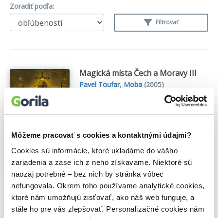
Zoradiť podľa:
Filtrovať
Magická místa Čech a Moravy III
Pavel Toufar
,
Moba
(2005)
Poklady v zemi ukryté
Vyprávění začíná tajemným pohledem
přes propast času do minulých životů,
který je v úvodním příběhu spojován s
Môžeme pracovať s cookies a kontaktnými údajmi?
živým snem a proslulou Zelenou horou
na Žďársku...
Zobraziť viac
Cookies sú informácie, ktoré ukladáme do vášho
zariadenia a zase ich z neho získavame. Niektoré sú
naozaj potrebné – bez nich by stránka vôbec
🍎 Vypredané
nefungovala. Okrem toho používame analytické cookies,
ktoré nám umožňujú zisťovať, ako náš web funguje, a
stále ho pre vás zlepšovať. Personalizačné cookies nám