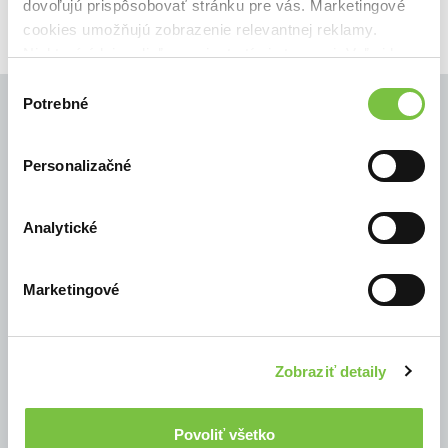
dovoľujú prispôsobovať stránku pre vás. Marketingové
cookies umožňujú zobrazenie relevantnej reklamy.
Niektoré údaje zdieľame aj s tretími stranami. Veľmi by
nám pomohlo, keby sme mohli používať všetky tieto
Výber
cookies.
Potrebné
súhlasu
Personalizačné
© Všetky práva vyhradené
Analytické
Marketingové
Zobraziť detaily
Povoliť všetko