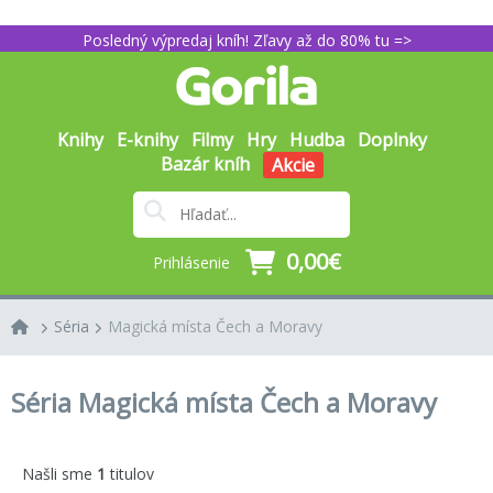
Posledný výpredaj kníh! Zľavy až do 80% tu =>
Knihy
E-knihy
Filmy
Hry
Hudba
Doplnky
Bazár kníh
Akcie
0,00€
Prihlásenie
Séria
Magická místa Čech a Moravy
Séria Magická místa Čech a Moravy
Našli sme
1
titulov