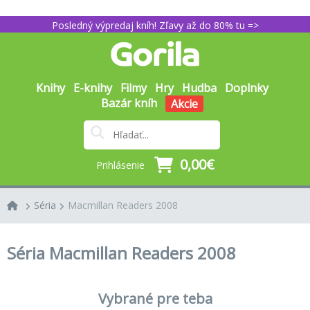
Posledný výpredaj kníh! Zľavy až do 80% tu =>
Knihy
E-knihy
Filmy
Hry
Hudba
Doplnky
Bazár kníh
Akcie
0,00€
Prihlásenie
Séria
Macmillan Readers 2008
Séria Macmillan Readers 2008
Vybrané pre teba