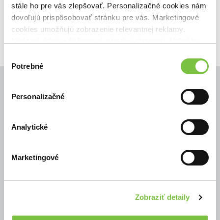
stále ho pre vás zlepšovať. Personalizačné cookies nám
dovoľujú prispôsobovať stránku pre vás. Marketingové
cookies umožňujú zobrazenie relevantnej reklamy.
Niektoré údaje zdieľame aj s tretími stranami. Veľmi by
nám pomohlo, keby sme mohli používať všetky tieto
Výber
cookies.
Potrebné
súhlasu
Personalizačné
© Všetky práva vyhradené
Analytické
Marketingové
Zobraziť detaily