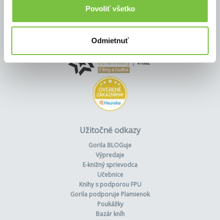
Povoliť všetko
Odmietnuť
Užitočné odkazy
Gorila BLOGuje
Výpredaje
E-knižný sprievodca
Učebnice
Knihy s podporou FPU
Gorila podporuje Plamienok
Poukážky
Bazár kníh