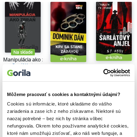
Na sklade
Manipulácia ako zbraň
Tomáš Vepi
Šarlátový anjel
Krv sa stane zábavou
15,79€
S.T. Abby
Dominik Dán
5,84€
14,35€
Môžeme pracovať s cookies a kontaktnými údajmi?
Cookies sú informácie, ktoré ukladáme do vášho
zariadenia a zase ich z neho získavame. Niektoré sú
Našli sme
0
titulov
naozaj potrebné – bez nich by stránka vôbec
Zoradiť podľa:
nefungovala. Okrem toho používame analytické cookies,
ktoré nám umožňujú zisťovať, ako náš web funguje, a
Filtrovať