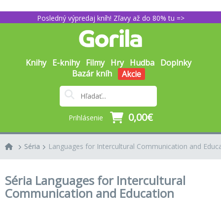
Posledný výpredaj kníh! Zľavy až do 80% tu =>
Knihy
E-knihy
Filmy
Hry
Hudba
Doplnky
Bazár kníh
Akcie
0,00€
Prihlásenie
Séria
Languages for Intercultural Communication and Educ
Séria Languages for Intercultural
Communication and Education