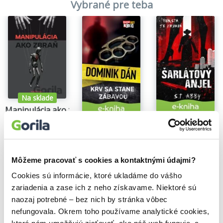
Vybrané pre teba
Na sklade
Manipulácia ako zbraň
Tomáš Vepi
Šarlátový anjel
Krv sa stane zábavou
15,79€
S.T. Abby
Dominik Dán
5,84€
14,35€
Môžeme pracovať s cookies a kontaktnými údajmi?
Cookies sú informácie, ktoré ukladáme do vášho
zariadenia a zase ich z neho získavame. Niektoré sú
Našli sme
0
titulov
naozaj potrebné – bez nich by stránka vôbec
nefungovala. Okrem toho používame analytické cookies,
Zoradiť podľa: