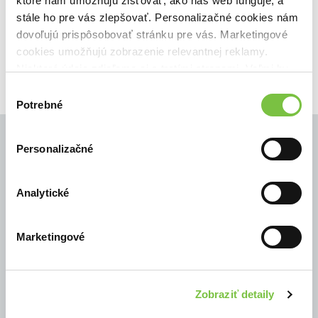
ktoré nám umožňujú zisťovať, ako náš web funguje, a
Filtrovať
stále ho pre vás zlepšovať. Personalizačné cookies nám
dovoľujú prispôsobovať stránku pre vás. Marketingové
cookies umožňujú zobrazenie relevantnej reklamy.
Niektoré údaje zdieľame aj s tretími stranami. Veľmi by
nám pomohlo, keby sme mohli používať všetky tieto
Výber
cookies.
Potrebné
súhlasu
Personalizačné
© Všetky práva vyhradené
Analytické
Marketingové
Zobraziť detaily