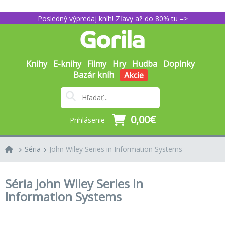
Posledný výpredaj kníh! Zľavy až do 80% tu =>
Knihy
E-knihy
Filmy
Hry
Hudba
Doplnky
Bazár kníh
Akcie
0,00€
Prihlásenie
Séria
John Wiley Series in Information Systems
Séria John Wiley Series in
Information Systems