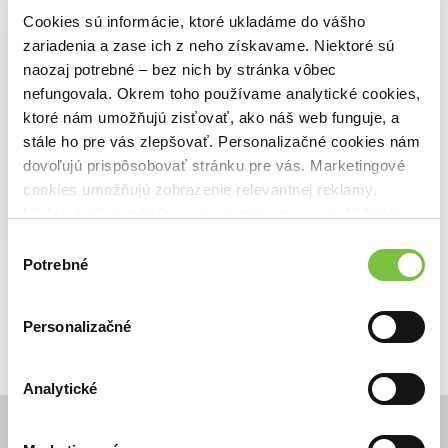
Cookies sú informácie, ktoré ukladáme do vášho
zariadenia a zase ich z neho získavame. Niektoré sú
Electronic Commerce
naozaj potrebné – bez nich by stránka vôbec
Steve Elliott
,
John Wiley & Sons
(2002)
nefungovala. Okrem toho používame analytické cookies,
"Electronic Commerce" ist ein dringend
ktoré nám umožňujú zisťovať, ako náš web funguje, a
notwendiger Leitfaden zur
Implementierung des B2C-
stále ho pre vás zlepšovať. Personalizačné cookies nám
Internethandels. Dieses Buch stützt sich
dovoľujú prispôsobovať stránku pre vás. Marketingové
auf umfangreiche Forschungsdaten zu
cookies umožňujú zobrazenie relevantnej reklamy.
Volkswirtschaften in Großbritannien, den
Niektoré údaje zdieľame aj s tretími stranami. Veľmi by
USA, Dänemark, Griechenland, Hong
nám pomohlo, keby sme mohli používať všetky tieto
Kong und...
Zobraziť viac
Výber
cookies.
Potrebné
súhlasu
🍎 Vypredané
Personalizačné
Analytické