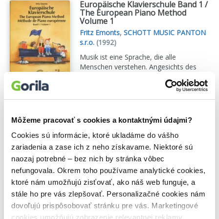
Europäische Klavierschule Band 1 /
The European Piano Method
Volume 1
Fritz Emonts
,
SCHOTT MUSIC PANTON
s.r.o.
(1992)
Musik ist eine Sprache, die alle
Menschen verstehen. Angesichts des
Zusammenwachsens der Europäischen
Gemeinschaft erscheint es mir wichtig,
dass unsere Kinder auch in ihrer
musikalischen Ausbildung die Kultur
anderer Länder kennenlernen. Fritz
Môžeme pracovať s cookies a kontaktnými údajmi?
Emonts.
Zobraziť viac
Cookies sú informácie, ktoré ukladáme do vášho
🍎 Vypredané
zariadenia a zase ich z neho získavame. Niektoré sú
naozaj potrebné – bez nich by stránka vôbec
nefungovala. Okrem toho používame analytické cookies,
Europäische Klavierschule Band 3
ktoré nám umožňujú zisťovať, ako náš web funguje, a
/The European Piano Method
stále ho pre vás zlepšovať. Personalizačné cookies nám
Volume 3
dovoľujú prispôsobovať stránku pre vás. Marketingové
Fritz Emonts
,
SCHOTT MUSIC PANTON
s.r.o.
(2012)
cookies umožňujú zobrazenie relevantnej reklamy.