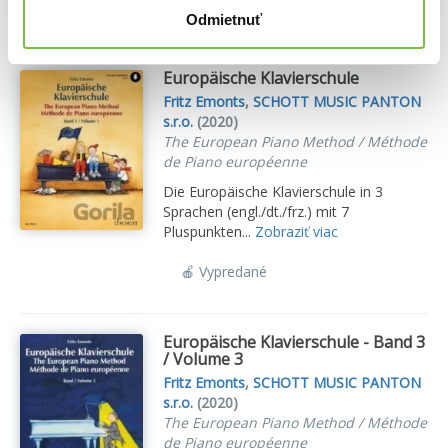
🍎 Vypredané
Odmietnuť
Europäische Klavierschule
Fritz Emonts
,
SCHOTT MUSIC PANTON
s.r.o.
(2020)
The European Piano Method / Méthode
de Piano européenne
Die Europäische Klavierschule in 3
Sprachen (engl./dt./frz.) mit 7
Pluspunkten...
Zobraziť viac
🍎 Vypredané
Europäische Klavierschule - Band 3
/ Volume 3
Fritz Emonts
,
SCHOTT MUSIC PANTON
s.r.o.
(2020)
The European Piano Method / Méthode
de Piano européenne