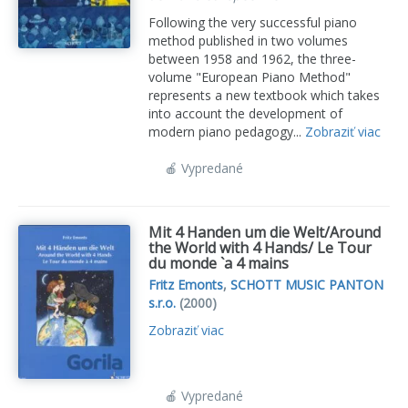
Following the very successful piano
method published in two volumes
between 1958 and 1962, the three-
volume "European Piano Method"
represents a new textbook which takes
into account the development of
modern piano pedagogy...
Zobraziť viac
🍎 Vypredané
Mit 4 Handen um die Welt/Around
the World with 4 Hands/ Le Tour
du monde `a 4 mains
Fritz Emonts
,
SCHOTT MUSIC PANTON
s.r.o.
(2000)
Zobraziť viac
🍎 Vypredané