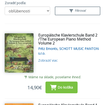
Zoradiť podľa:
Filtrovať
Europäische Klavierschule Band 2
/The European Piano Method
Volume 2
Fritz Emonts
,
SCHOTT MUSIC PANTON
s.r.o.
Zobraziť viac
🌴 Máme na sklade, posielame ihneď.
14,90€
Do košíka