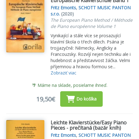
Europäische Klavierschule Band 1
Fritz Emonts
,
SCHOTT MUSIC PANTON
s.r.o.
(2020)
The European Piano Method / Méthode
de Piano européenne Volume 1
Vynikající a stále více se prosazující
klavírní škola o třech dílech. Psána je
trojjazyčně: Německy, Anglicky a
Francouzsky. Rozvíjí nejen techniku ale i
hudebnost a představivost žáčka. Velmi
příjemnou a hravou formou se...
Zobraziť viac
🌴 Máme na sklade, posielame ihneď.
19,50€
Do košíka
Leichte Klavierstücke/Easy Piano
Pieces - prečítaná (bazár kníh)
Fritz Emonts
,
SCHOTT MUSIC PANTON