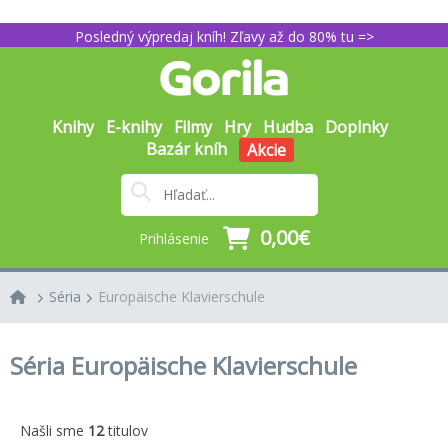
Posledný výpredaj kníh! Zľavy až do 80% tu =>
Knihy
E-knihy
Filmy
Hry
Hudba
Doplnky
Bazár kníh
Akcie
0,00€
Prihlásenie
Séria
Europäische Klavierschule
Séria Europäische Klavierschule
Našli sme
12
titulov