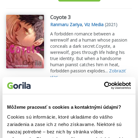
Coyote 3
Ranmaru Zariya
,
Viz Media
(2021)
A forbidden romance between a
werewolf and a human whose passion
conceals a dark secret.Coyote, a
werewolf, goes through life hiding his
true identity. But when a handsome
human pianist catches him in heat,
forbidden passion explodes...
Zobraziť
viac
🍌 Odosielame o 5 dní.
9,10€
Do košíka
Môžeme pracovať s cookies a kontaktnými údajmi?
Cookies sú informácie, ktoré ukladáme do vášho
zariadenia a zase ich z neho získavame. Niektoré sú
Coyote 2
naozaj potrebné – bez nich by stránka vôbec
Ranmaru Zariya
,
Viz Media
(2019)