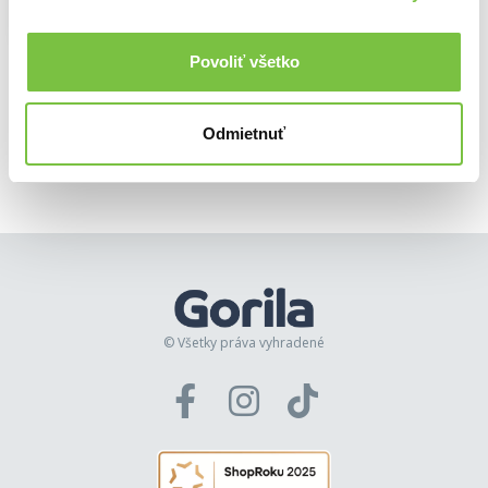
true identity. But when a handsome
human pianist catches him in heat,
forbidden passion explodes...
Zobraziť
Povoliť všetko
viac
🍎 Vypredané
Odmietnuť
© Všetky práva vyhradené