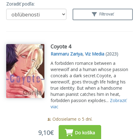
Zoradiť podľa:
Filtrovať
Coyote 4
Ranmaru Zariya
,
Viz Media
(2023)
A forbidden romance between a
werewolf and a human whose passion
conceals a dark secret.Coyote, a
werewolf, goes through life hiding his
true identity. But when a handsome
human pianist catches him in heat,
forbidden passion explodes...
Zobraziť
viac
🍌 Odosielame o 5 dní.
9,10€
Do košíka