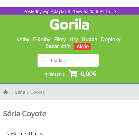
Posledný výpredaj kníh! Zľavy až do 80% tu =>
Knihy
E-knihy
Filmy
Hry
Hudba
Doplnky
Bazár kníh
Akcie
0,00€
Prihlásenie
Séria
Coyote
Séria Coyote
Našli sme
4
titulov