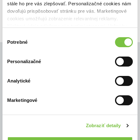
stále ho pre vás zlepšovať. Personalizačné cookies nám
dovoľujú prispôsobovať stránku pre vás. Marketingové
cookies umožňujú zobrazenie relevantnej reklamy.
Niektoré údaje zdieľame aj s tretími stranami. Veľmi by
nám pomohlo, keby sme mohli používať všetky tieto
Výber
cookies.
Potrebné
súhlasu
Personalizačné
© Všetky práva vyhradené
Analytické
Marketingové
Zobraziť detaily