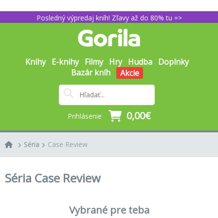
Posledný výpredaj kníh! Zľavy až do 80% tu =>
Knihy
E-knihy
Filmy
Hry
Hudba
Doplnky
Bazár kníh
Akcie
0,00€
Prihlásenie
Séria
Case Review
Séria Case Review
Vybrané pre teba