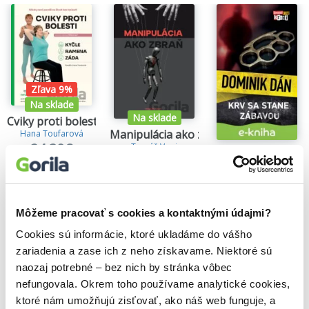
Zľava 9%
Na sklade
Na sklade
Cviky proti bolesti 1.
Manipulácia ako zbraň
Hana Toufarová
24,30€
Tomáš Vepi
Krv sa stane zába
15,79€
Dominik Dán
14,35€
Môžeme pracovať s cookies a kontaktnými údajmi?
Cookies sú informácie, ktoré ukladáme do vášho
zariadenia a zase ich z neho získavame. Niektoré sú
Našli sme
0
titulov
naozaj potrebné – bez nich by stránka vôbec
Zoradiť podľa:
nefungovala. Okrem toho používame analytické cookies,
ktoré nám umožňujú zisťovať, ako náš web funguje, a
Filtrovať