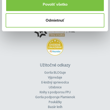
Povoliť všetko
Odmietnuť
Užitočné odkazy
Gorila BLOGuje
Výpredaje
E-knižný sprievodca
Učebnice
Knihy s podporou FPU
Gorila podporuje Plamienok
Poukážky
Bazár kníh