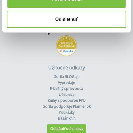
Odmietnuť
Užitočné odkazy
Gorila BLOGuje
Výpredaje
E-knižný sprievodca
Učebnice
Knihy s podporou FPU
Gorila podporuje Plamienok
Poukážky
Bazár kníh
Odstúpiť od zmluvy