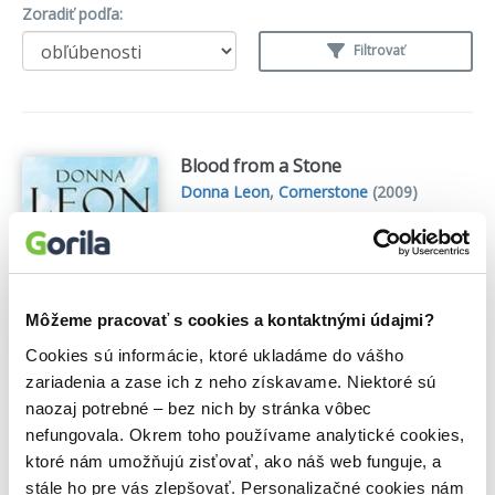
Zoradiť podľa:
Filtrovať
Blood from a Stone
Donna Leon
,
Cornerstone
(2009)
On a cold night shortly before
Christmas, an immigrant street vendor is
killed in Venice's Campo Santo Stefano.
The nearest witnesses to the event are
the tourists who had been browsing the
Môžeme pracovať s cookies a kontaktnými údajmi?
man's wares before his death - fake
Cookies sú informácie, ktoré ukladáme do vášho
handbags of every designer...
Zobraziť
viac
zariadenia a zase ich z neho získavame. Niektoré sú
naozaj potrebné – bez nich by stránka vôbec
🍌 Dodanie môže trvať viac ako dva týždne
nefungovala. Okrem toho používame analytické cookies,
ktoré nám umožňujú zisťovať, ako náš web funguje, a
8,00€
Do košíka
stále ho pre vás zlepšovať. Personalizačné cookies nám