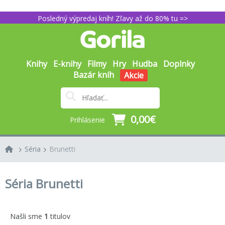
Posledný výpredaj kníh! Zľavy až do 80% tu =>
Knihy
E-knihy
Filmy
Hry
Hudba
Doplnky
Bazár kníh
Akcie
0,00€
Prihlásenie
Séria
Brunetti
Séria Brunetti
Našli sme
1
titulov