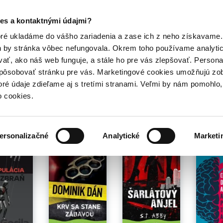
Posledný výpredaj kníh! Zľavy až do 80% tu =>
es a kontaktnými údajmi?
Hry
Hudba
Doplnky
Bazár kníh
oré ukladáme do vášho zariadenia a zase ich z neho získavame.
h by stránka vôbec nefungovala. Okrem toho používame analyti
ať, ako náš web funguje, a stále ho pre vás zlepšovať. Persona
spôsobovať stránku pre vás. Marketingové cookies umožňujú zo
toré údaje zdieľame aj s tretími stranami. Veľmi by nám pomohl
o cookies.
né pre teba
ersonalizačné
Analytické
Marketi