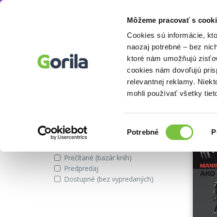
Môžeme pracovať s cooki
Séria
Big School of Drawing
Knihy
E-knihy
Filmy
Cookies sú informácie, kt
naozaj potrebné – bez nic
ktoré nám umožňujú zisťov
Séria Big School of Drawing
cookies nám dovoľujú pri
relevantnej reklamy. Niek
mohli používať všetky tiet
Zobraziť iba
Vybra
Novinky
Výber
Potrebné
P
Zľavnené tituly
súhlasu
Na sklade
Prečítané (bazár kníh)
Predpredaj
Dostupné (bez vypredaných)