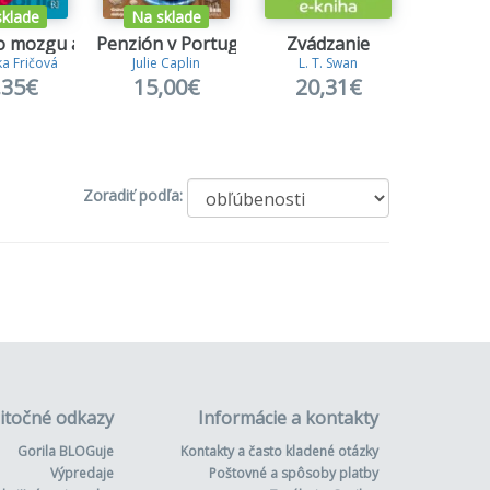
sklade
Na sklade
o mozgu a späť
Penzión v Portugalsku
Zvádzanie
Na zle
a Fričová
Julie Caplin
L. T. Swan
S.T.
,35€
15,00€
20,31€
5,
Zoradiť podľa:
itočné odkazy
Informácie a kontakty
Gorila BLOGuje
Kontakty a často kladené otázky
Výpredaje
Poštovné a spôsoby platby