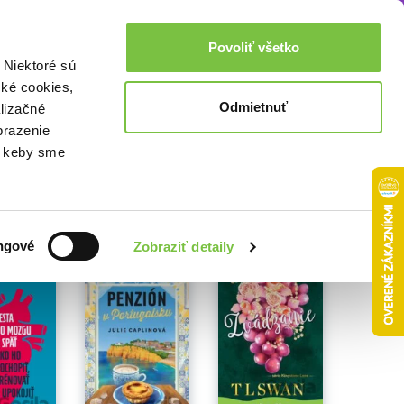
Akcie a zľavy
0,00€
Povoliť všetko
Prihlásenie
 Niektoré sú
cké cookies,
Odmietnuť
lizačné
brazenie
o, keby sme
ngové
Zobraziť detaily