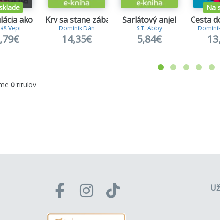
sklade
Na 
lácia ako zbraň
Krv sa stane zábavou
Šarlátový anjel
Cesta d
áš Vepi
Dominik Dán
S.T. Abby
Dominik
,79€
14,35€
5,84€
13
sme
0
titulov
Už