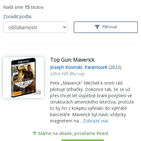
Našli sme
15
titulov
Zoradiť podľa:
Filtrovať
Top Gun: Maverick
Joseph Kosinski
,
Paramount
(2022)
Ultra HD Blu-ray
Pete „Maverick“ Mitchell k smrti rád
pilotuje stíhačky. Dokonce tak, že se už
přes třicet let úspěšně brání povýšení ve
strukturách amerického letectva, protože
to by ho z kokpitu vyhnalo do vyhřáté
kanceláře. Maverick byl navíc vždycky
magnetem na...
Zobraziť viac
🌴 Máme na sklade, posielame ihneď.