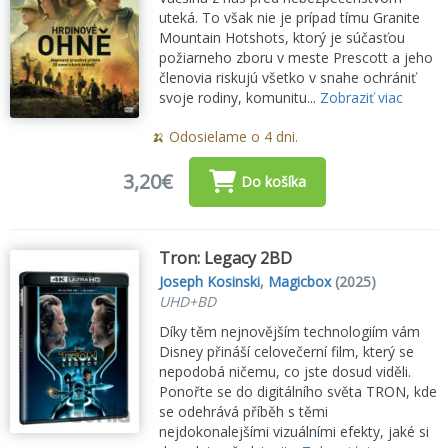
uteká. To však nie je prípad tímu Granite
Mountain Hotshots, ktorý je súčasťou
požiarneho zboru v meste Prescott a jeho
členovia riskujú všetko v snahe ochrániť
svoje rodiny, komunitu...
Zobraziť viac
🍌 Odosielame o 4 dni.
3,20€
Do košíka
Tron: Legacy 2BD
Joseph Kosinski
,
Magicbox
(2025)
UHD+BD
Díky těm nejnovějším technologiím vám
Disney přináší celovečerní film, který se
nepodobá ničemu, co jste dosud viděli.
Ponořte se do digitálního světa TRON, kde
se odehrává příběh s těmi
nejdokonalejšími vizuálními efekty, jaké si