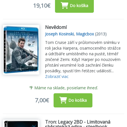
19,10€
Do košíka
Nevědomí
Joseph Kosinski
,
Magicbox
(2013)
Tom Cruise září v průlomovém snímku v
roli Jacka Harpera, osamoceného strážce
a údržbáře umístěného na pusté, téměř
zničené Zemi. Když Harper po nouzovém
přistání vesmírné lodi zachrání členku
posádky, spustí tím řetězec událostí...
Zobraziť viac
🌴 Máme na sklade, posielame ihneď.
7,00€
Do košíka
Tron: Legacy 2BD - Limitovaná
sběratelská edice - steelbook