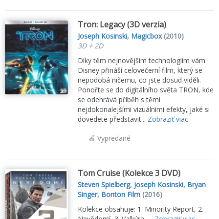
Tron: Legacy (3D verzia)
Joseph Kosinski
,
Magicbox
(2010)
3D + 2D
Díky těm nejnovějším technologiím vám
Disney přináší celovečerní film, který se
nepodobá ničemu, co jste dosud viděli.
Ponořte se do digitálního světa TRON, kde
se odehrává příběh s těmi
nejdokonalejšími vizuálními efekty, jaké si
dovedete představit...
Zobraziť viac
🍎 Vypredané
Tom Cruise (Kolekce 3 DVD)
Steven Spielberg
,
Joseph Kosinski
,
Bryan
Singer
,
Bonton Film
(2016)
Kolekce obsahuje: 1. Minority Report, 2.
Nevědomí, 3. Valkýra, ...
Zobraziť viac