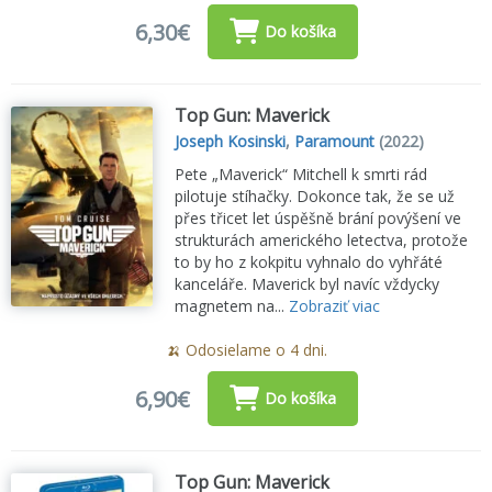
6,30€
Do košíka
Top Gun: Maverick
Joseph Kosinski
,
Paramount
(2022)
Pete „Maverick“ Mitchell k smrti rád
pilotuje stíhačky. Dokonce tak, že se už
přes třicet let úspěšně brání povýšení ve
strukturách amerického letectva, protože
to by ho z kokpitu vyhnalo do vyhřáté
kanceláře. Maverick byl navíc vždycky
magnetem na...
Zobraziť viac
🍌 Odosielame o 4 dni.
6,90€
Do košíka
Top Gun: Maverick