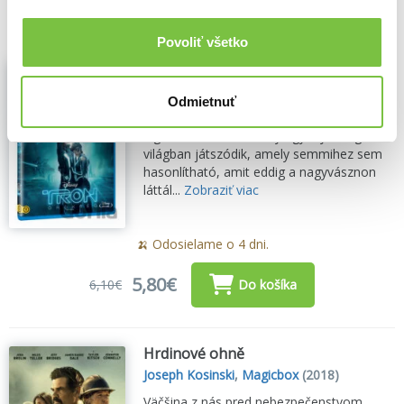
19,00€
Do košíka
Povoliť všetko
Zľava 5%
Tron: Örökség (HU)
Joseph Kosinski
,
Magicbox
(2025)
Odmietnuť
A Tron: Legacy című akció sci-fi egy olyan
high-tech kaland, amely egy olyan digitális
világban játszódik, amely semmihez sem
hasonlítható, amit eddig a nagyvásznon
láttál...
Zobraziť viac
🍌 Odosielame o 4 dni.
5,80€
6,10€
Do košíka
Hrdinové ohně
Joseph Kosinski
,
Magicbox
(2018)
Väčšina z nás pred nebezpečenstvom