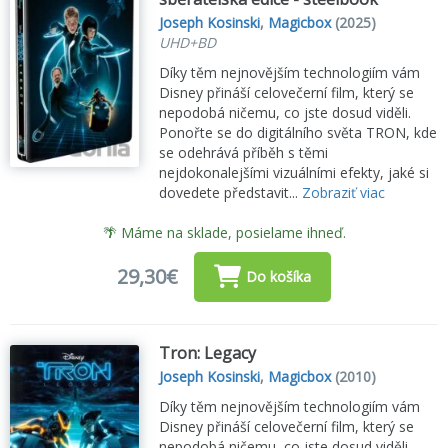
Joseph Kosinski
,
Magicbox
(2025)
UHD+BD
Díky těm nejnovějším technologiím vám
Disney přináší celovečerní film, který se
nepodobá ničemu, co jste dosud viděli.
Ponořte se do digitálního světa TRON, kde
se odehrává příběh s těmi
nejdokonalejšími vizuálními efekty, jaké si
dovedete představit...
Zobraziť viac
🌴 Máme na sklade, posielame ihneď.
29,30€
Do košíka
Tron: Legacy
Joseph Kosinski
,
Magicbox
(2010)
Díky těm nejnovějším technologiím vám
Disney přináší celovečerní film, který se
nepodobá ničemu, co jste dosud viděli.