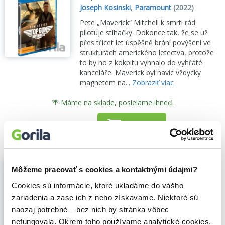
Joseph Kosinski
,
Paramount
(2022)
Pete „Maverick“ Mitchell k smrti rád
pilotuje stíhačky. Dokonce tak, že se už
přes třicet let úspěšně brání povýšení ve
strukturách amerického letectva, protože
to by ho z kokpitu vyhnalo do vyhřáté
kanceláře. Maverick byl navíc vždycky
magnetem na...
Zobraziť viac
🌴 Máme na sklade, posielame ihneď.
10,30€
Do košíka
Nevědomí
Môžeme pracovať s cookies a kontaktnými údajmi?
Joseph Kosinski
,
Magicbox
(2013)
Cookies sú informácie, ktoré ukladáme do vášho
Tom Cruise září v průlomovém snímku v
zariadenia a zase ich z neho získavame. Niektoré sú
roli Jacka Harpera, osamoceného strážce
naozaj potrebné – bez nich by stránka vôbec
a údržbáře umístěného na pusté, téměř
zničené Zemi. Když Harper po nouzovém
nefungovala. Okrem toho používame analytické cookies,