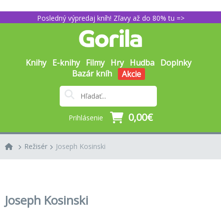
Posledný výpredaj kníh! Zľavy až do 80% tu =>
Knihy
E-knihy
Filmy
Hry
Hudba
Doplnky
Bazár kníh
Akcie
0,00€
Prihlásenie
Režisér
Joseph Kosinski
Joseph Kosinski