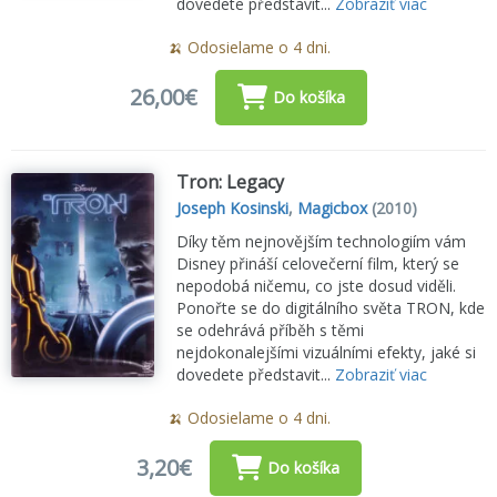
dovedete představit...
Zobraziť viac
🍌 Odosielame o 4 dni.
26,00€
Do košíka
Tron: Legacy
Joseph Kosinski
,
Magicbox
(2010)
Díky těm nejnovějším technologiím vám
Disney přináší celovečerní film, který se
nepodobá ničemu, co jste dosud viděli.
Ponořte se do digitálního světa TRON, kde
se odehrává příběh s těmi
nejdokonalejšími vizuálními efekty, jaké si
dovedete představit...
Zobraziť viac
🍌 Odosielame o 4 dni.
3,20€
Do košíka