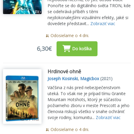
Ponořte se do digitálního světa TRON, kde
se odehrává příběh s těmi
nejdokonalejšími vizuálními efekty, jaké si
dovedete představit...
Zobraziť viac
🍌 Odosielame o 4 dni.
6,30€
Do košíka
Hrdinové ohně
Joseph Kosinski
,
Magicbox
(2021)
Väčšina z nás pred nebezpečenstvom
uteká. To však nie je prípad tímu Granite
Mountain Hotshots, ktorý je súčasťou
požiarneho zboru v meste Prescott a jeho
členovia riskujú všetko v snahe ochrániť
svoje rodiny, komunitu...
Zobraziť viac
🍌 Odosielame o 4 dni.