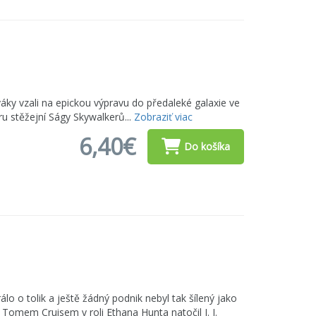
iváky vzali na epickou výpravu do předaleké galaxie ve
ru stěžejní Ságy Skywalkerů...
Zobraziť viac
6,40€
Do košíka
rálo o tolik a ještě žádný podnik nebyl tak šílený jako
m Tomem Cruisem v roli Ethana Hunta natočil J. J.