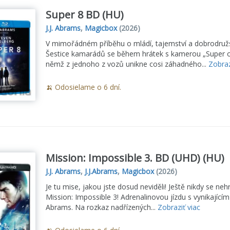
Super 8 BD (HU)
J.J. Abrams
,
Magicbox
(2026)
V mimořádném příběhu o mládí, tajemství a dobrodružství 
Šestice kamarádů se během hrátek s kamerou „Super o
němž z jednoho z vozů unikne cosi záhadného...
Zobraz
🍌 Odosielame o 6 dní.
Mission: Impossible 3. BD (UHD) (HU)
J.J. Abrams
,
J.J.Abrams
,
Magicbox
(2026)
Je tu mise, jakou jste dosud neviděli! Ještě nikdy se neh
Mission: Impossible 3! Adrenalinovou jízdu s vynikající
Abrams. Na rozkaz nadřízených...
Zobraziť viac