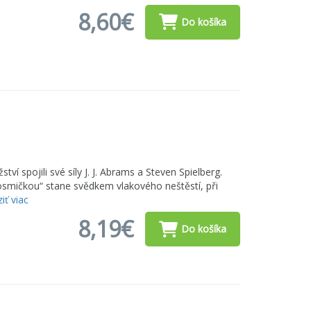
8,60€
Do košíka
í spojili své síly J. J. Abrams a Steven Spielberg.
smičkou“ stane svědkem vlakového neštěstí, při
iť viac
8,19€
Do košíka