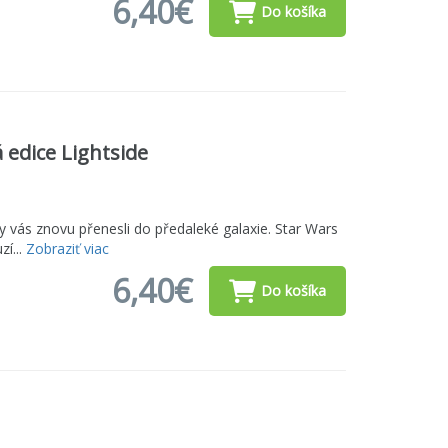
6,40€
Do košíka
 edice Lightside
 aby vás znovu přenesli do předaleké galaxie. Star Wars
zí...
Zobraziť viac
6,40€
Do košíka