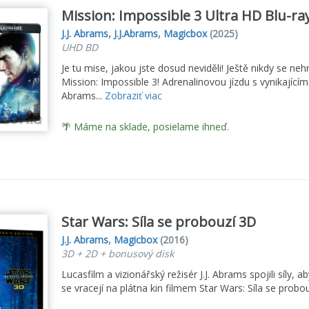
Mission: Impossible 3 Ultra HD Blu-ra
J.J. Abrams
,
J.J.Abrams
,
Magicbox
(2025)
UHD BD
Je tu mise, jakou jste dosud neviděli! Ještě nikdy se neh
Mission: Impossible 3! Adrenalinovou jízdu s vynikající
Abrams...
Zobraziť viac
🌴 Máme na sklade, posielame ihneď.
Star Wars: Síla se probouzí 3D
J.J. Abrams
,
Magicbox
(2016)
3D + 2D + bonusový disk
Lucasfilm a vizionářský režisér J.J. Abrams spojili síly,
se vracejí na plátna kin filmem Star Wars: Síla se probou