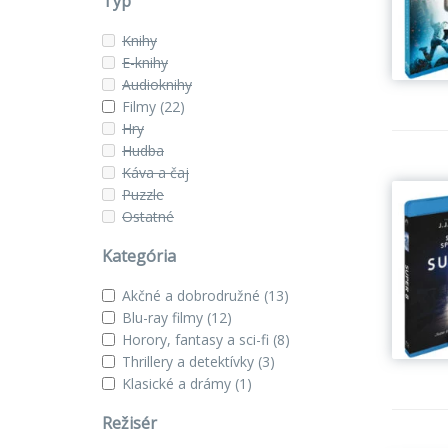
Typ
Knihy
E-knihy
Audioknihy
Filmy
(22)
Hry
Hudba
Káva a čaj
Puzzle
Ostatné
Kategória
Akčné a dobrodružné
(13)
Blu-ray filmy
(12)
Horory, fantasy a sci-fi
(8)
Thrillery a detektívky
(3)
Klasické a drámy
(1)
Režisér