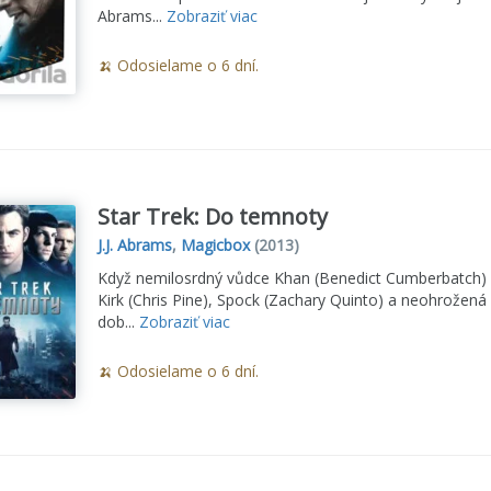
Abrams...
Zobraziť viac
🍌 Odosielame o 6 dní.
Star Trek: Do temnoty
J.J. Abrams
,
Magicbox
(2013)
Když nemilosrdný vůdce Khan (Benedict Cumberbatch) v
Kirk (Chris Pine), Spock (Zachary Quinto) a neohrožená
dob...
Zobraziť viac
🍌 Odosielame o 6 dní.