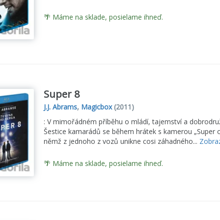
🌴 Máme na sklade, posielame ihneď.
Super 8
J.J. Abrams
,
Magicbox
(2011)
: V mimořádném příběhu o mládí, tajemství a dobrodružstv
Šestice kamarádů se během hrátek s kamerou „Super o
němž z jednoho z vozů unikne cosi záhadného...
Zobraz
🌴 Máme na sklade, posielame ihneď.