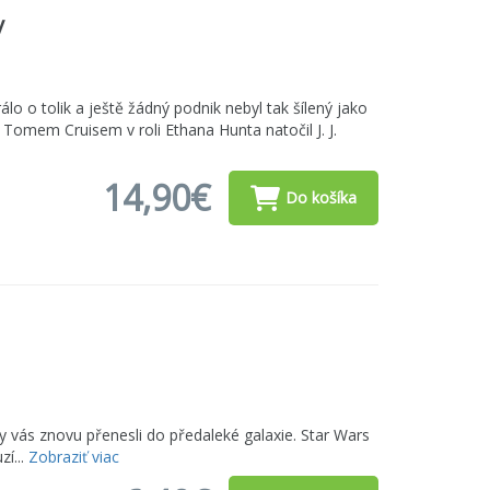
y
rálo o tolik a ještě žádný podnik nebyl tak šílený jako
m Tomem Cruisem v roli Ethana Hunta natočil J. J.
14,90€
Do košíka
 aby vás znovu přenesli do předaleké galaxie. Star Wars
zí...
Zobraziť viac