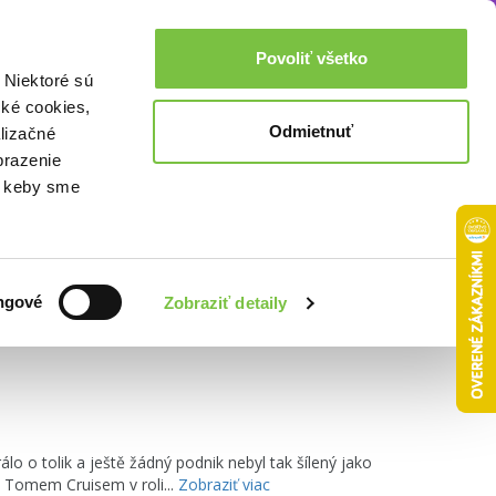
Akcie a zľavy
0,00€
Povoliť všetko
Prihlásenie
 Niektoré sú
cké cookies,
Odmietnuť
lizačné
brazenie
o, keby sme
Zoradiť podľa:
ngové
Zobraziť detaily
rálo o tolik a ještě žádný podnik nebyl tak šílený jako
m Tomem Cruisem v roli...
Zobraziť viac