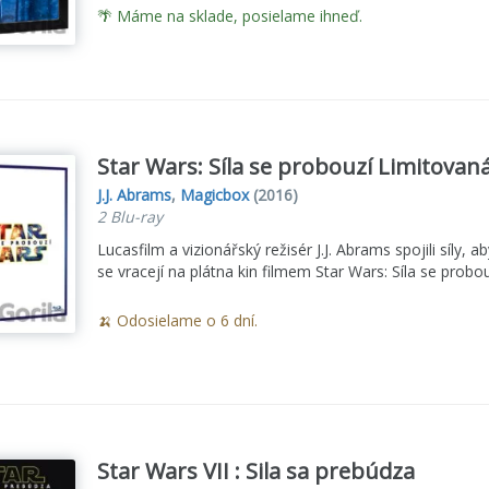
🌴 Máme na sklade, posielame ihneď.
Star Wars: Síla se probouzí Limitovaná
J.J. Abrams
,
Magicbox
(2016)
2 Blu-ray
Lucasfilm a vizionářský režisér J.J. Abrams spojili síly,
se vracejí na plátna kin filmem Star Wars: Síla se probou
🍌 Odosielame o 6 dní.
Star Wars VII : Sila sa prebúdza