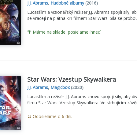
J.J. Abrams
,
Hudobné albumy
(2016)
Lucasfilm a vizionářský režisér J.J. Abrams spojili síly,
se vracejí na plátna kin filmem Star Wars: Síla se probou
🌴 Máme na sklade, posielame ihneď.
Star Wars: Vzestup Skywalkera
J.J. Abrams
,
Magicbox
(2020)
Lucasfilm a režisér J.J. Abrams znovu spojují síly, aby d
filmu Star Wars: Vzestup Skywalkera. Ve strhujícím závě
🍌 Odosielame o 6 dní.