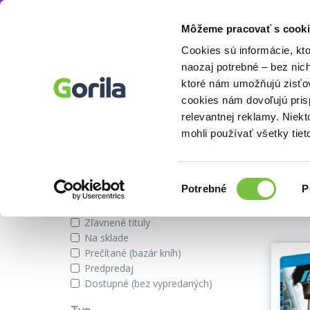
Môžeme pracovať s cooki
Režisér
J.J. Abrams
Knihy
E-knihy
Filmy
Cookies sú informácie, kt
naozaj potrebné – bez nic
ktoré nám umožňujú zisťov
cookies nám dovoľujú pri
J.J. Abrams
relevantnej reklamy. Niek
mohli používať všetky tiet
Zobraziť iba
Výber
Našli s
Potrebné
P
súhlasu
Novinky
Zľavnené tituly
Na sklade
Prečítané (bazár kníh)
Predpredaj
Dostupné (bez vypredaných)