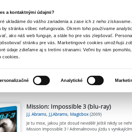
Posledný výpredaj kníh! Zľavy až do 80% tu =>
es a kontaktnými údajmi?
Hry
Hudba
Doplnky
Bazár kníh
oré ukladáme do vášho zariadenia a zase ich z neho získavame.
h by stránka vôbec nefungovala. Okrem toho používame analyti
ať, ako náš web funguje, a stále ho pre vás zlepšovať. Persona
spôsobovať stránku pre vás. Marketingové cookies umožňujú zo
toré údaje zdieľame aj s tretími stranami. Veľmi by nám pomohl
o cookies.
me
22
titulov
ersonalizačné
Analytické
Marketi
Mission: Impossible 3 (blu-ray)
J.J. Abrams
,
J.J.Abrams
,
Magicbox
(2009)
Je tu mise, jakou jste dosud neviděli! Ještě nikdy se neh
Mission Impossible 3 ! Adrenalinovou jízdu s vynikající