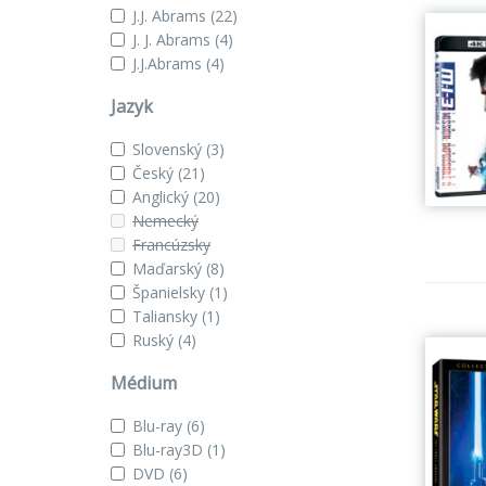
J.J. Abrams
(22)
J. J. Abrams
(4)
J.J.Abrams
(4)
Jazyk
Slovenský
(3)
Český
(21)
Anglický
(20)
Nemecký
Francúzsky
Maďarský
(8)
Španielsky
(1)
Taliansky
(1)
Ruský
(4)
Médium
Blu-ray
(6)
Blu-ray3D
(1)
DVD
(6)