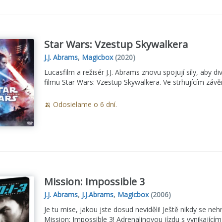
Star Wars: Vzestup Skywalkera
J.J. Abrams
,
Magicbox
(2020)
Lucasfilm a režisér J.J. Abrams znovu spojují síly, aby d
filmu Star Wars: Vzestup Skywalkera. Ve strhujícím závě
🍌 Odosielame o 6 dní.
Mission: Impossible 3
J.J. Abrams
,
J.J.Abrams
,
Magicbox
(2006)
Je tu mise, jakou jste dosud neviděli! Ještě nikdy se neh
Mission: Impossible 3! Adrenalinovou jízdu s vynikající