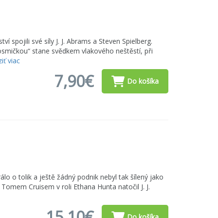
spojili své síly J. J. Abrams a Steven Spielberg.
smičkou“ stane svědkem vlakového neštěstí, při
iť viac
7,90€
Do košíka
rálo o tolik a ještě žádný podnik nebyl tak šílený jako
m Tomem Cruisem v roli Ethana Hunta natočil J. J.
15,10€
Do košíka