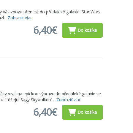
 aby vás znovu přenesli do předaleké galaxie. Star Wars
zí...
Zobraziť viac
6,40€
Do košíka
iváky vzali na epickou výpravu do předaleké galaxie ve
ru stěžejní Ságy Skywalkerů...
Zobraziť viac
6,40€
Do košíka