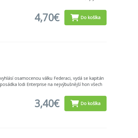
4,70€
Do košíka
yhlásí osamocenou válku Federaci, vydá se kapitán
 posádka lodi Enterprise na nejvýbušnější hon všech
3,40€
Do košíka