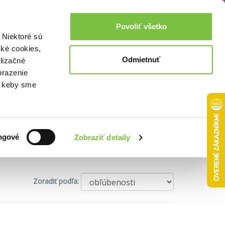
Akcie a zľavy
0,00€
Povoliť všetko
Prihlásenie
 Niektoré sú
cké cookies,
Odmietnuť
lizačné
brazenie
o, keby sme
ngové
Zobraziť detaily
Zoradiť podľa: