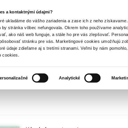
Posledný výpredaj kníh! Zľavy až do 80% tu =>
es a kontaktnými údajmi?
Hry
Hudba
Doplnky
Bazár kníh
oré ukladáme do vášho zariadenia a zase ich z neho získavame.
h by stránka vôbec nefungovala. Okrem toho používame analyti
ať, ako náš web funguje, a stále ho pre vás zlepšovať. Persona
spôsobovať stránku pre vás. Marketingové cookies umožňujú zo
toré údaje zdieľame aj s tretími stranami. Veľmi by nám pomohl
o cookies.
ersonalizačné
Analytické
Marketi
né práce
Chov zvierat
Rybárčenie
Poľovníctvo
Zberateľstvo