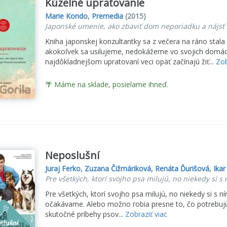
Kúzelné upratovanie
Marie Kondo
,
Premedia
(2015)
Japonské umenie, ako zbaviť dom neporiadku a nájsť
Kniha japonskej konzultantky sa z večera na ráno sta
akokoľvek sa usilujeme, nedokážeme vo svojich domácn
najdôkladnejšom upratovaní veci opäť začínajú žiť...
Zob
🌴 Máme na sklade, posielame ihneď.
Neposlušní
Juraj Ferko
,
Zuzana Čižmáriková
,
Renáta Ďurišová
,
Ikar
Pre všetkých, ktorí svojho psa milujú, no niekedy si s
Pre všetkých, ktorí svojho psa milujú, no niekedy si s n
očakávame. Alebo možno robia presne to, čo potrebuj
skutočné príbehy psov...
Zobraziť viac