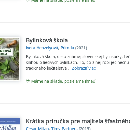
🌴 Máme na sklade, posielame ihneď.
Bylinková škola
Iveta Henzelyová
,
Príroda
(2021)
Bylinková škola, dielo známej slovenskej bylinkárky, lieč
knihou o liečivých bylinkách. To, čo z nej robí jedinečnú 
tradičného liečiteľstva ...
Zobraziť viac
🌴 Máme na sklade, posielame ihneď.
Krátka príručka pre majiteľa šťastného
Cesar Millan
,
Timy Partners
(2015)