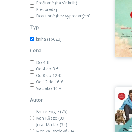
Prečítané (bazár kníh)
Predpredaj
Dostupné (bez vypredaných)
Typ
kniha
(16623)
Cena
Do 4 €
Od 4 do 8 €
Od 8 do 12 €
Od 12 do 16 €
Viac ako 16 €
Autor
Bruce Fogle
(75)
Ivan Kňaze
(39)
Juraj Matlák
(35)
Monika Brýdová
(34)