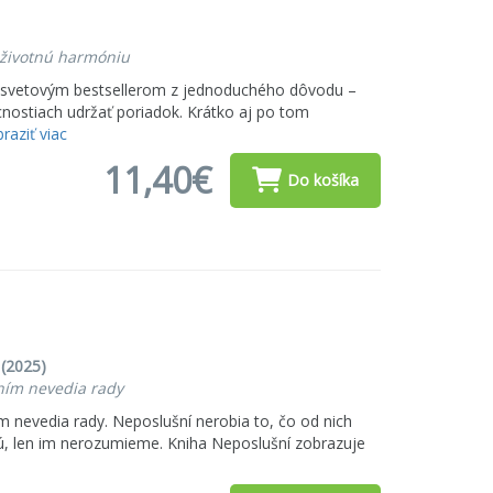
 životnú harmóniu
la svetovým bestsellerom z jednoduchého dôvodu –
ostiach udržať poriadok. Krátko aj po tom
raziť viac
11,40€
Do košíka
(2025)
 ním nevedia rady
ím nevedia rady. Neposlušní nerobia to, čo od nich
ú, len im nerozumieme. Kniha Neposlušní zobrazuje