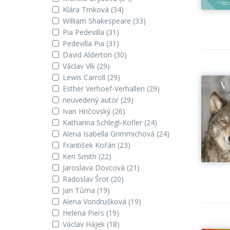
Klára Trnková
(34)
William Shakespeare
(33)
Pia Pedevilla
(31)
Pedevilla Pia
(31)
David Alderton
(30)
Václav Vlk
(29)
Lewis Carroll
(29)
Esther Verhoef-Verhallen
(29)
neuvedený autor
(29)
Ivan Hričovský
(26)
Katharina Schlegl-Kofler
(24)
Alena Isabella Grimmichová
(24)
František Kořán
(23)
Keri Smith
(22)
Jaroslava Dovcová
(21)
Radoslav Šrot
(20)
Jan Tůma
(19)
Alena Vondrušková
(19)
Helena Piers
(19)
Václav Hájek
(18)