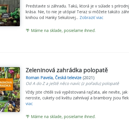
Predstavte si záhradu. Takú, ktorá je v súlade s príro
krása. Nie, to nie je utópia! Teraz si môžete takúto záhr
knihou od Hanky Sekulovej...
Zobraziť viac
🌴 Máme na sklade, posielame ihneď.
Zeleninová zahrádka polopatě
Roman Pavela
,
Česká televize
(2021)
Od A do Z a ještě něco navíc (z pořadu) polopatě
Vždy jste chtěli svá vypěstovaná rajčata, ale nevíte, j
neroste, cukety od květu zahnívají a brambory jsou flek
viac
🌴 Máme na sklade, posielame ihneď.