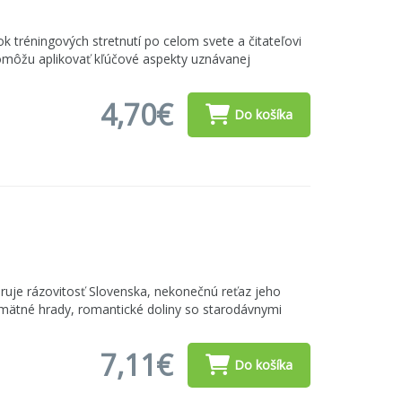
ok tréningových stretnutí po celom svete a čitateľovi
pomôžu aplikovať kľúčové aspekty uznávanej
4,70€
Do košíka
 rázovitosť Slovenska, nekonečnú reťaz jeho
amätné hrady, romantické doliny so starodávnymi
7,11€
Do košíka