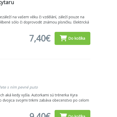
kytaru
ezáleží na vašem věku či vzdělání, záleží pouze na
blíbené sólo či doprovodit známou písničku. Elektrická
7,40€
Do košíka
žete s ním pevné puto
och aká kedy vyšla. Autorkami sú trénerka Kyra
o dvojica svojimi trikmi zabáva obecenstvo po celom
9,40€
Do košíka