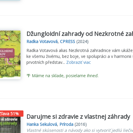
Džungloidní zahrady od Nezkrotné za
Radka Votavová
,
CPRESS
(2024)
Radka Votavová alias Nezkrotná zahradnice vám ukáže, 
ke všemu živému, bez boje, ve spolupráci a v harmonii s
prvotních představ...
Zobraziť viac
🌴 Máme na sklade, posielame ihneď.
Zľava 51%
Darujme si zdravie z vlastnej záhrady
Hanka Sekulová
,
Príroda
(2016)
Vlastné skúsenosti a návody ako si vytvoriť jedlú lieč