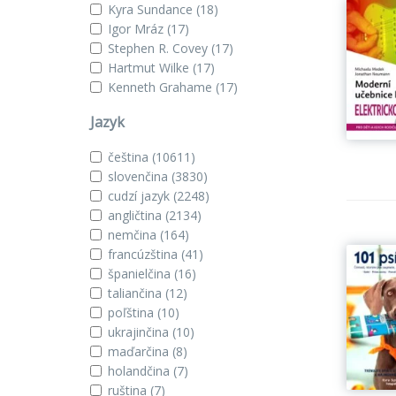
Kyra Sundance
(18)
Igor Mráz
(17)
Stephen R. Covey
(17)
Hartmut Wilke
(17)
Kenneth Grahame
(17)
Jazyk
čeština
(10611)
slovenčina
(3830)
cudzí jazyk
(2248)
angličtina
(2134)
nemčina
(164)
francúzština
(41)
španielčina
(16)
taliančina
(12)
poľština
(10)
ukrajinčina
(10)
maďarčina
(8)
holandčina
(7)
ruština
(7)