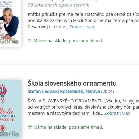
98 základných tipov a techník
Krátka príručka pre majiteľa šťastného psa čerpá z tisíc
ponúka 98 základných lekcií. Spoločne majiteľovi psa 
Cesarovej filozofie...
Zobraziť viac
🌴 Máme na sklade, posielame ihneď.
Škola slovenského ornamentu
Štefan Leonard Kostelníček
,
Nitrava
(2024)
ŠKOLA SLOVENSKÉHO ORNAMENTU „Všetko, čo vyjadruje
úchvatných prírodných krás, divokrásne skupiny hôr, p
mestami a rázovitými dedinami, kde...
Zobraziť viac
🌴 Máme na sklade, posielame ihneď.