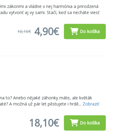
dnými zákonmi a vládne v nej harmónia a prirodzená
adu vytvoriť aj vy sami. Stačí, keď sa necháte viesť
4,90€
10,10€
Do košíka
ak na to? Anebo nějaké záhonky máte, ale květák
até? A možná už pár let pěstujete i hrdě...
Zobraziť
18,10€
Do košíka