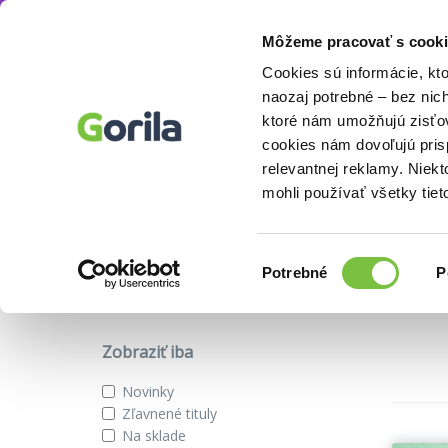
Môžeme pracovať s cooki
Knihy
Odborné a náučné
Knihy o hobby
Knihy
E-knihy
Filmy
Cookies sú informácie, kt
naozaj potrebné – bez nic
ktoré nám umožňujú zisťov
cookies nám dovoľujú pri
Knihy o hobby
relevantnej reklamy. Niek
mohli používať všetky tiet
Podkategórie
Výber
Potrebné
P
súhlasu
Dom, byt a záhrada
Modelárstvo
Remeslá
Ruč
Zobraziť iba
Novinky
Zľavnené tituly
Na sklade