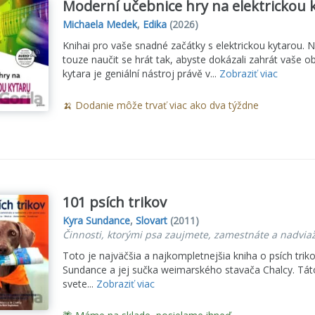
Moderní učebnice hry na elektrickou 
Michaela Medek
,
Edika
(2026)
Knihai pro vaše snadné začátky s elektrickou kytarou. N
touze naučit se hrát tak, abyste dokázali zahrát vaše o
kytara je geniální nástroj právě v...
Zobraziť viac
🍌 Dodanie môže trvať viac ako dva týždne
101 psích trikov
Kyra Sundance
,
Slovart
(2011)
Činnosti, ktorými psa zaujmete, zamestnáte a nadvia
Toto je najväčšia a najkompletnejšia kniha o psích trik
Sundance a jej sučka weimarského stavača Chalcy. Tát
svete...
Zobraziť viac