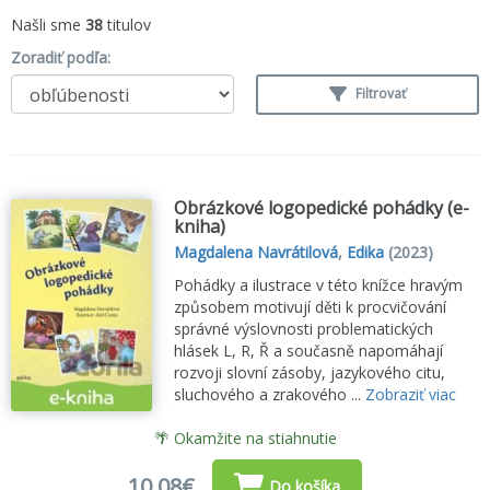
Našli sme
38
titulov
Zoradiť podľa:
Filtrovať
Obrázkové logopedické pohádky (e-
kniha)
Magdalena Navrátilová
,
Edika
(2023)
Pohádky a ilustrace v této knížce hravým
způsobem motivují děti k procvičování
správné výslovnosti problematických
hlásek L, R, Ř a současně napomáhají
rozvoji slovní zásoby, jazykového citu,
sluchového a zrakového ...
Zobraziť viac
🌴 Okamžite na stiahnutie
10,08€
Do košíka