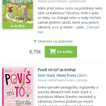
Hravé procvičování výslovnosti
Máte před sebou cestu na prázdniny nebo
výlet za babičkou? Dlouhou chvíli v autě,
ve vlaku, na chalupě nebo u vody můžete
zahnat plněním úkolů, které jsou pestré,
zábavné, a co je hlavní – ušité...
Zobraziť
viac
🌴 Okamžite na stiahnutie
8,75€
Do košíka
Povíš mi to? (e-kniha)
Ester Stará
,
Mladá fronta
(2021)
Hravé rozšiřování slovní zásoby
Kniha speciální pedagožky, logopedky a
autorky dětských knih Ester Staré a
ilustrátora Milana Starého nenásilně a
zábavnou formou podněcuje mluvní