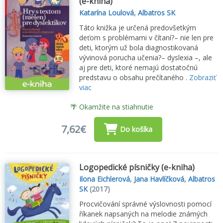
(e-kniha)
Katarína Loulová
,
Albatros SK
Táto knižka je určená predovšetkým
deťom s problémami v čítaní?– nie len pre
deti, ktorým už bola diagnostikovaná
vývinová porucha učenia?– dyslexia –, ale
aj pre deti, ktoré nemajú dostatočnú
predstavu o obsahu prečítaného .
Zobraziť
viac
🌴 Okamžite na stiahnutie
7,62€
Do košíka
Logopedické písničky (e-kniha)
Ilona Eichlerová
,
Jana Havlíčková
,
Albatros
SK
(2017)
Procvičování správné výslovnosti pomocí
říkanek napsaných na melodie známých