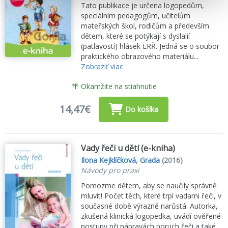
Tato publikace je určena logopedům,
speciálním pedagogům, učitelům
mateřských škol, rodičům a především
dětem, které se potýkají s dyslalií
(patlavostí) hlásek LRŘ. Jedná se o soubor
praktického obrazového materiálu...
Zobraziť viac
🌴 Okamžite na stiahnutie
14,47€
Do košíka
Vady řeči u dětí (e-kniha)
Ilona Kejklíčková
,
Grada
(2016)
Návody pro praxi
Pomozme dětem, aby se naučily správně
mluvit! Počet těch, které trpí vadami řeči, v
současné době výrazně narůstá. Autorka,
zkušená klinická logopedka, uvádí ověřené
postupy při nápravách poruch řeči a také