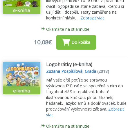
lidových písniček? To je ono! Z povinnosti
cvičit logopedii se stane zábava, kterou si
užijí děti i dospělí. Texty zaměřené na
konkrétní hlásku...
Zobraziť viac
🌴 Okamžite na stiahnutie
10,08€
Do košíka
Logohrátky (e-kniha)
Zuzana Pospíšilová
,
Grada
(2018)
Má vaše dítě potíže se správnou
výslovností? Pusťte se společně s ním do
Logohrátek! S interaktivní, bohatě
ilustrovanou knížkou, plnou říkanek,
hádanek, jazykolamů a doplňovaček, bude
procvičování výslovnosti zábava.
Zobraziť
viac
🌴 Okamžite na stiahnutie