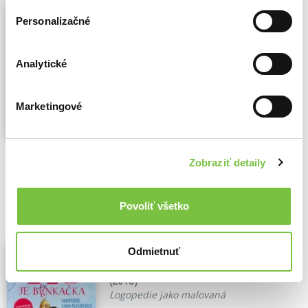
Poruchy řeči nejen dospělých (e-
kniha)
Personalizačné
Josef Štěpán
,
Julie Cadorini
,
Lucie
Satoriová
,
Edika
(2021)
Analytické
Pro koho je publikace určena? Publikaci
využijí laici i odborníci, dospělé osoby i děti
s poruchami řeči, především s obtížemi po
Marketingové
cévní mozkové příhodě, kraniocerebrálním
traumatu, s vývojovou dysfázií, lze ji
využít...
Zobraziť viac
Zobraziť detaily
🌴 Okamžite na stiahnutie
9,20€
Do košíka
Povoliť všetko
L, R, Ř je brnkačka (e-kniha)
Odmietnuť
Klára Weishäupelová-Hockeová
,
Edika
(2018)
Logopedie jako malovaná