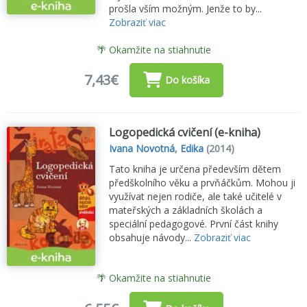
prošla vším možným. Jenže to by...
Zobraziť viac
🌴 Okamžite na stiahnutie
7,43€
Do košíka
Logopedická cvičení (e-kniha)
Ivana Novotná
,
Edika
(2014)
Tato kniha je určena především dětem
předškolního věku a prvňáčkům. Mohou ji
využívat nejen rodiče, ale také učitelé v
mateřských a základních školách a
speciální pedagogové. První část knihy
obsahuje návody...
Zobraziť viac
🌴 Okamžite na stiahnutie