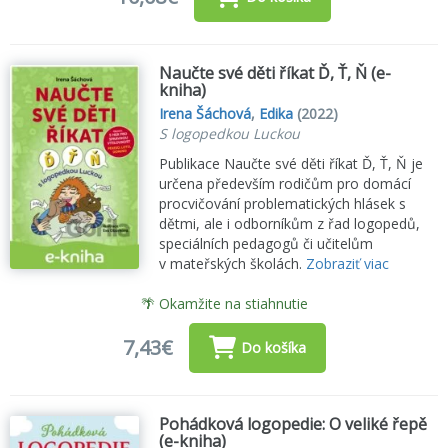
Naučte své děti říkat Ď, Ť, Ň (e-
kniha)
Irena Šáchová
,
Edika
(2022)
S logopedkou Luckou
Publikace Naučte své děti říkat Ď, Ť, Ň je
určena především rodičům pro domácí
procvičování problematických hlásek s
dětmi, ale i odborníkům z řad logopedů,
speciálních pedagogů či učitelům
v mateřských školách.
Zobraziť viac
🌴 Okamžite na stiahnutie
7,43€
Do košíka
Pohádková logopedie: O veliké řepě
(e-kniha)