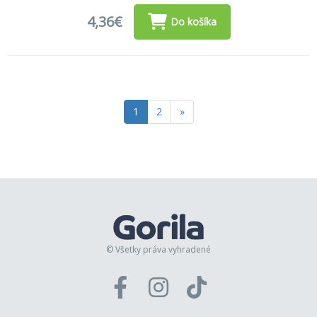
4,36€
Do košíka
1
2
»
© Všetky práva vyhradené