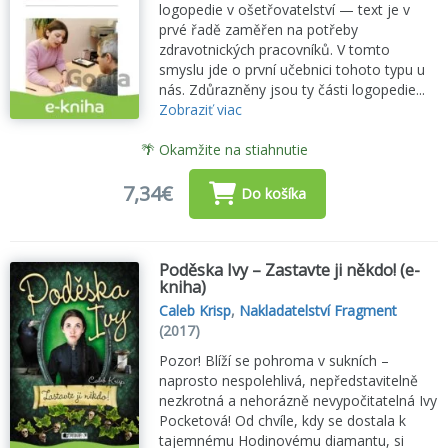
logopedie v ošetřovatelství — text je v
prvé řadě zaměřen na potřeby
zdravotnických pracovníků. V tomto
smyslu jde o první učebnici tohoto typu u
nás. Zdůrazněny jsou ty části logopedie...
Zobraziť viac
🌴 Okamžite na stiahnutie
7,34€
Do košíka
Poděska Ivy – Zastavte ji někdo! (e-
kniha)
Caleb Krisp
,
Nakladatelství Fragment
(2017)
Pozor! Blíží se pohroma v sukních –
naprosto nespolehlivá, nepředstavitelně
nezkrotná a nehorázně nevypočitatelná Ivy
Pocketová! Od chvíle, kdy se dostala k
tajemnému Hodinovému diamantu, si