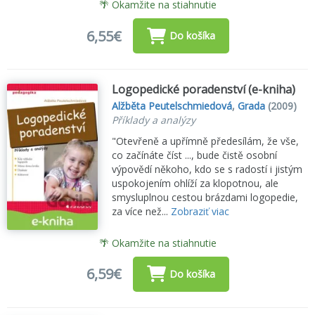
🌴 Okamžite na stiahnutie
6,55€
Do košíka
Logopedické poradenství (e-kniha)
Alžběta Peutelschmiedová
,
Grada
(2009)
Příklady a analýzy
"Otevřeně a upřímně předesílám, že vše,
co začínáte číst ..., bude čistě osobní
výpovědí někoho, kdo se s radostí i jistým
uspokojením ohlíží za klopotnou, ale
smysluplnou cestou brázdami logopedie,
za více než...
Zobraziť viac
🌴 Okamžite na stiahnutie
6,59€
Do košíka