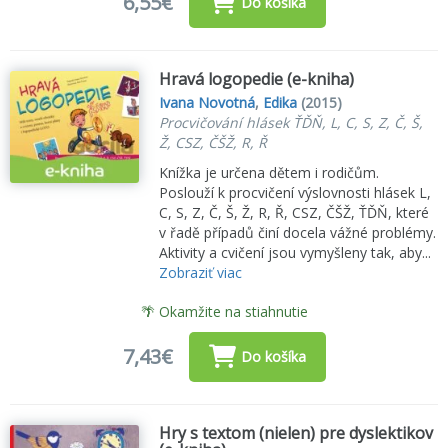
6,55€
Do košíka
Hravá logopedie (e-kniha)
Ivana Novotná
,
Edika
(2015)
Procvičování hlásek ŤĎŇ, L, C, S, Z, Č, Š,
Ž, CSZ, ČŠŽ, R, Ř
Knížka je určena dětem i rodičům.
Poslouží k procvičení výslovnosti hlásek L,
C, S, Z, Č, Š, Ž, R, Ř, CSZ, ČŠŽ, ŤĎŇ, které
v řadě případů činí docela vážné problémy.
Aktivity a cvičení jsou vymyšleny tak, aby...
Zobraziť viac
🌴 Okamžite na stiahnutie
7,43€
Do košíka
Hry s textom (nielen) pre dyslektikov