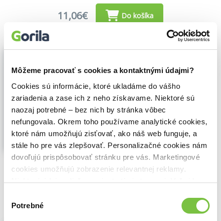
11,06€
Do košíka
Klinická logopedie u dětí (e-kniha)
Barbora Richtrová
,
Hana Nestávalová
,
Môžeme pracovať s cookies a kontaktnými údajmi?
Zuzana Korandová
,
Grada
(2026)
Základy nového pojetí vývoje jazyka, řeči
Cookies sú informácie, ktoré ukladáme do vášho
a polykání
zariadenia a zase ich z neho získavame. Niektoré sú
Publikace shrnuje současné poznatky v
naozaj potrebné – bez nich by stránka vôbec
moderním oboru klinické logopedie.
nefungovala. Okrem toho používame analytické cookies,
Zaměřuje se na poruchy jazyka a řeči a
ktoré nám umožňujú zisťovať, ako náš web funguje, a
věnuje se také obtížím v příjmu potravy a
stále ho pre vás zlepšovať. Personalizačné cookies nám
polykání u dětí.
Zobraziť viac
dovoľujú prispôsobovať stránku pre vás. Marketingové
🌴 Okamžite na stiahnutie
cookies umožňujú zobrazenie relevantnej reklamy.
Niektoré údaje zdieľame aj s tretími stranami. Veľmi by
15,43€
Do košíka
nám pomohlo, keby sme mohli používať všetky tieto
Výber
cookies.
Potrebné
súhlasu