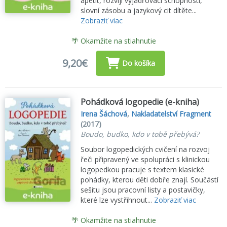
apetit, rozvíjí vyjadřovací schopnosti,
slovní zásobu a jazykový cit dítěte...
Zobraziť viac
🌴 Okamžite na stiahnutie
9,20€
Do košíka
Pohádková logopedie (e-kniha)
Irena Šáchová
,
Nakladatelství Fragment
(2017)
Boudo, budko, kdo v tobě přebývá?
Soubor logopedických cvičení na rozvoj
řeči připravený ve spolupráci s klinickou
logopedkou pracuje s textem klasické
pohádky, kterou děti dobře znají. Součástí
sešitu jsou pracovní listy a postavičky,
které lze vystřihnout...
Zobraziť viac
🌴 Okamžite na stiahnutie