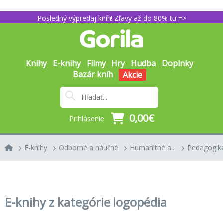
Posledný výpredaj kníh! Zľavy až do 80% tu =>
Knihy
E-knihy
Filmy
Hry
Hudba
Doplnky
Bazár kníh
Akcie
0,00€
Prihlásenie
E-knihy
Odborné a náučné
Humanitné a...
Pedagogik
E-knihy z kategórie logopédia