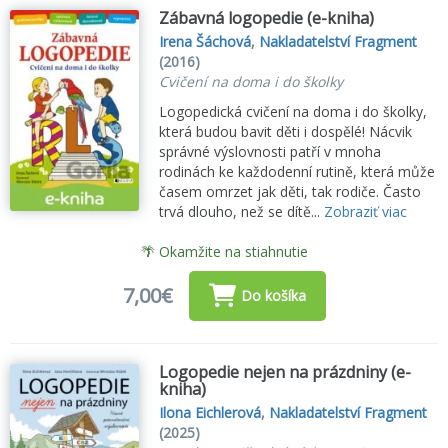
Zábavná logopedie (e-kniha)
Irena Šáchová
,
Nakladatelství Fragment
(2016)
Cvičení na doma i do školky
Logopedická cvičení na doma i do školky,
která budou bavit děti i dospělé! Nácvik
správné výslovnosti patří v mnoha
rodinách ke každodenní rutině, která může
časem omrzet jak děti, tak rodiče. Často
trvá dlouho, než se dítě...
Zobraziť viac
🌴 Okamžite na stiahnutie
7,00€
Do košíka
Logopedie nejen na prázdniny (e-
kniha)
Ilona Eichlerová
,
Nakladatelství Fragment
(2025)