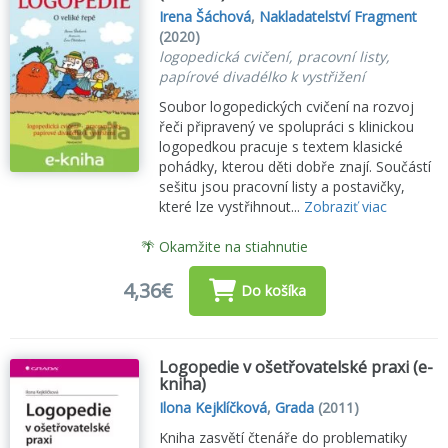
Irena Šáchová
,
Nakladatelství Fragment
(2020)
logopedická cvičení, pracovní listy,
papírové divadélko k vystřižení
Soubor logopedických cvičení na rozvoj
řeči připravený ve spolupráci s klinickou
logopedkou pracuje s textem klasické
pohádky, kterou děti dobře znají. Součástí
sešitu jsou pracovní listy a postavičky,
které lze vystřihnout...
Zobraziť viac
🌴 Okamžite na stiahnutie
4,36€
Do košíka
Logopedie v ošetřovatelské praxi (e-
kniha)
Ilona Kejklíčková
,
Grada
(2011)
Kniha zasvětí čtenáře do problematiky