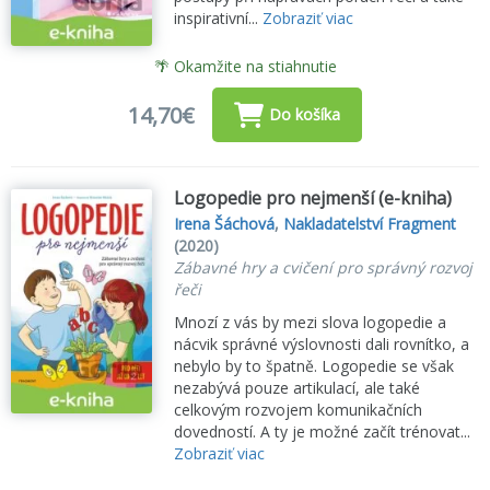
inspirativní...
Zobraziť viac
🌴 Okamžite na stiahnutie
14,70€
Do košíka
Logopedie pro nejmenší (e-kniha)
Irena Šáchová
,
Nakladatelství Fragment
(2020)
Zábavné hry a cvičení pro správný rozvoj
řeči
Mnozí z vás by mezi slova logopedie a
nácvik správné výslovnosti dali rovnítko, a
nebylo by to špatně. Logopedie se však
nezabývá pouze artikulací, ale také
celkovým rozvojem komunikačních
dovedností. A ty je možné začít trénovat...
Zobraziť viac