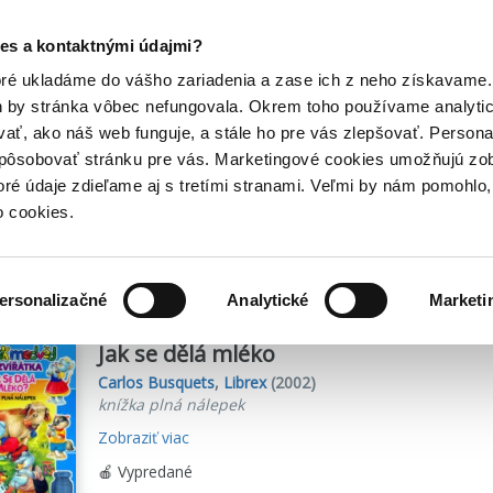
Posledný výpredaj kníh! Zľavy až do 80% tu =>
es a kontaktnými údajmi?
Hry
Hudba
Doplnky
Bazár kníh
oré ukladáme do vášho zariadenia a zase ich z neho získavame.
h by stránka vôbec nefungovala. Okrem toho používame analyti
ať, ako náš web funguje, a stále ho pre vás zlepšovať. Persona
tka
spôsobovať stránku pre vás. Marketingové cookies umožňujú zo
toré údaje zdieľame aj s tretími stranami. Veľmi by nám pomohl
o cookies.
me
1
titulov
ersonalizačné
Analytické
Marketi
Jak se dělá mléko
Carlos Busquets
,
Librex
(2002)
knížka plná nálepek
Zobraziť viac
🍎 Vypredané