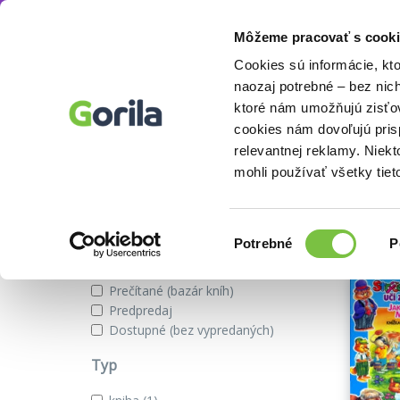
Môžeme pracovať s cooki
Edícia
Strýček medvěd učí zvířátka
Knihy
E-knihy
Filmy
Cookies sú informácie, kt
naozaj potrebné – bez nic
ktoré nám umožňujú zisťov
Edícia Strýček medvěd učí zvířá
cookies nám dovoľujú pri
relevantnej reklamy. Niek
mohli používať všetky tiet
Zobraziť iba
Našli s
Novinky
Výber
Potrebné
P
Zľavnené tituly
súhlasu
Na sklade
Prečítané (bazár kníh)
Predpredaj
Dostupné (bez vypredaných)
Typ