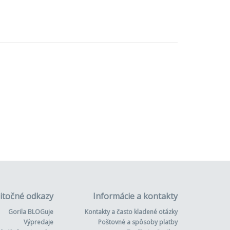
itočné odkazy
Informácie a kontakty
Gorila BLOGuje
Kontakty a často kladené otázky
Výpredaje
Poštovné a spôsoby platby