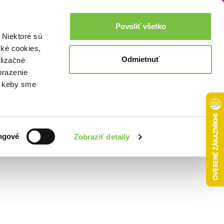
Akcie a zľavy
0,00€
Povoliť všetko
Prihlásenie
 Niektoré sú
cké cookies,
Odmietnuť
lizačné
brazenie
o, keby sme
Zoradiť podľa:
ngové
Zobraziť detaily