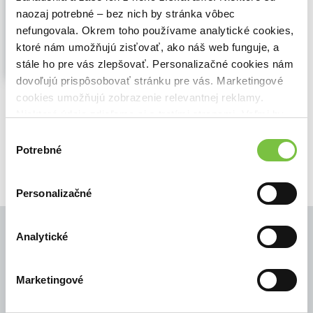
,
Faber-Castell
naozaj potrebné – bez nich by stránka vôbec
nefungovala. Okrem toho používame analytické cookies,
Kvalitný roller Neo Slim so sofistikovaným
dizajnom. Čierna náplň s keramickou
ktoré nám umožňujú zisťovať, ako náš web funguje, a
špičkou, vymeniteľná...
Zobraziť viac
stále ho pre vás zlepšovať. Personalizačné cookies nám
dovoľujú prispôsobovať stránku pre vás. Marketingové
🍌 Odosielame o 4 dni.
cookies umožňujú zobrazenie relevantnej reklamy.
Niektoré údaje zdieľame aj s tretími stranami. Veľmi by
35,00€
Do košíka
nám pomohlo, keby sme mohli používať všetky tieto
Výber
cookies.
Potrebné
súhlasu
Personalizačné
Analytické
© Všetky práva vyhradené
Marketingové