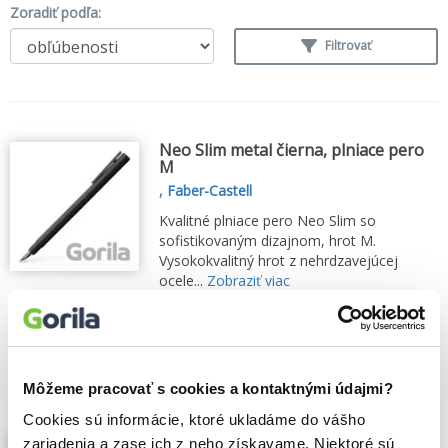
Zoradiť podľa:
Filtrovať
Neo Slim metal čierna, plniace pero
M
,
Faber-Castell
Kvalitné plniace pero Neo Slim so
sofistikovaným dizajnom, hrot M.
Vysokokvalitný hrot z nehrdzavejúcej
ocele...
Zobraziť viac
🍌 Odosielame o 4 dni.
39,40€
Do košíka
Môžeme pracovať s cookies a kontaktnými údajmi?
Cookies sú informácie, ktoré ukladáme do vášho
Neo Slim metal metal čierna, roller
zariadenia a zase ich z neho získavame. Niektoré sú