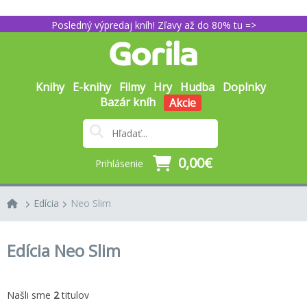
Posledný výpredaj kníh! Zľavy až do 80% tu =>
Knihy
E-knihy
Filmy
Hry
Hudba
Doplnky
Bazár kníh
Akcie
0,00€
Prihlásenie
Edícia
Neo Slim
Edícia Neo Slim
Našli sme
2
titulov