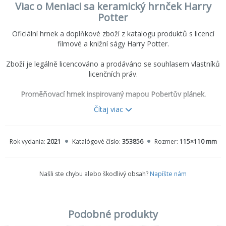
Viac o Meniaci sa keramický hrnček Harry
Potter
Oficiální hrnek a doplňkové zboží z katalogu produktů s licencí
filmové a knižní ságy Harry Potter.
Zboží je legálně licencováno a prodáváno se souhlasem vlastníků
licenčních práv.
Proměňovací hrnek inspirovaný mapou Pobertův plánek.
Čítaj viac
Objem hrnku: 300 ml
Rok vydania:
2021
Katalógové číslo:
353856
Rozmer:
115×110 mm
Našli ste chybu alebo škodlivý obsah?
Napíšte nám
Podobné produkty