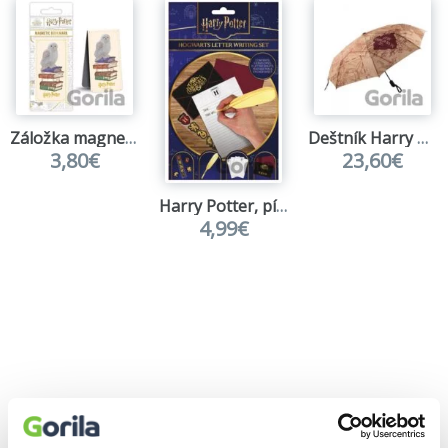
Záložka magnetická Harry Potter Hedviga
Deštník Harry Potter - Pobertův plánek, mapa
3,80€
23,60€
Harry Potter, písací set Magical Locations DPL12
4,99€