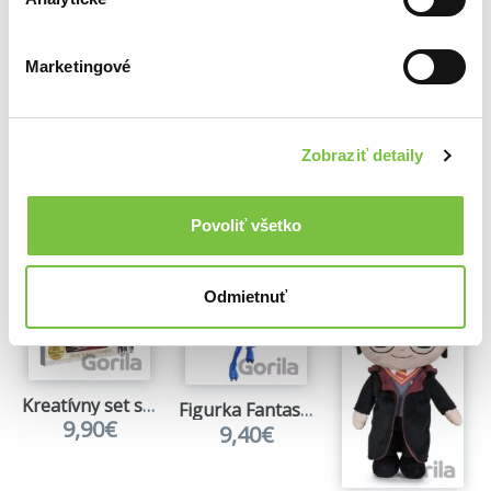
Marketingové
Zobraziť detaily
Ďalšie z kategórie Harry Potter
Viac z tejto kategórie
Povoliť všetko
Odmietnuť
Kreatívny set s fúkacími fixkami: Harry Potter
Figurka Fantastická zvířata: Cornwallský rarach, polohovatelný
9,90€
9,40€