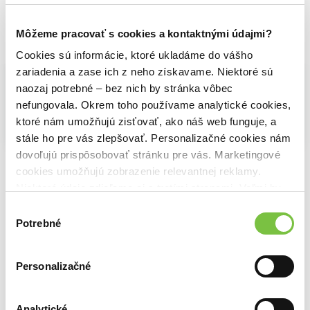
Môžeme pracovať s cookies a kontaktnými údajmi?
Vybrané pre teba
Cookies sú informácie, ktoré ukladáme do vášho
zariadenia a zase ich z neho získavame. Niektoré sú
naozaj potrebné – bez nich by stránka vôbec
nefungovala. Okrem toho používame analytické cookies,
ktoré nám umožňujú zisťovať, ako náš web funguje, a
stále ho pre vás zlepšovať. Personalizačné cookies nám
dovoľujú prispôsobovať stránku pre vás. Marketingové
Záložka magnetická Harry Potter Hedviga
Deštník Harry Potter - Pobertův plánek, mapa
cookies umožňujú zobrazenie relevantnej reklamy.
3,80€
23,60€
Niektoré údaje zdieľame aj s tretími stranami. Veľmi by
nám pomohlo, keby sme mohli používať všetky tieto
Harry Potter, písací set Magical Locations DPL12
Výber
4,99€
cookies.
Potrebné
súhlasu
Personalizačné
Analytické